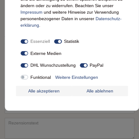
Kundenrezensionen
(0)
ändern oder zu widerrufen. Beachten Sie unser
Impressum
und weitere Hinweise zur Verwendung
personenbezogener Daten in unserer
Daten­schutz­
erklärung
.
5
0
4
0
Essenziell
Statistik
3
0
2
0
Externe Medien
1
0
DHL Wunschzustellung
PayPal
Bewertungssterne
Funktional
Weitere Einstellungen
1
2
3
4
5
von
von
von
von
von
Alle akzeptieren
Alle ablehnen
Ihr
Platzhalter
5
5
5
5
5
Anzeigename
Bewertungssternen
Bewertungssternen
Bewertungssternen
Bewertungssternen
Bewertungssternen
(optional)
Titel