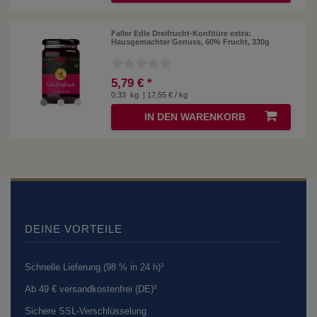
Faller Edle Dreifrucht-Konfitüre extra:
Hausgemachter Genuss, 60% Frucht, 330g
5,79 € *
0.33
kg
| 17,55 € / kg
IN DEN WARENKORB
DEINE VORTEILE
Schnelle Lieferung (98 % in 24 h)³
Ab 49 € versandkostenfrei (DE)²
Sichere SSL-Verschlüsselung