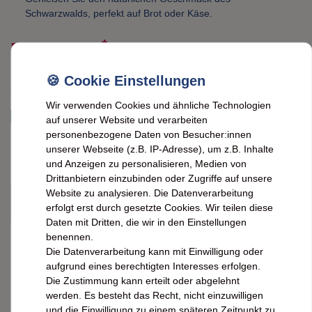
Schwarzwalds, perfekt auf Brot oder Käse.
*
5,99 EUR
Inhalt
0,33
kg
Grundpreis
18,15 € / kg
Wir verwenden Cookies und ähnliche Technologien
sofort versandfertig. Lieferzeit ca. 2 Werktage
auf unserer Website und verarbeiten
personenbezogene Daten von Besucher:innen
unserer Webseite (z.B. IP-Adresse), um z.B. Inhalte
Artikelnummer:
7006395
und Anzeigen zu personalisieren, Medien von
Drittanbietern einzubinden oder Zugriffe auf unsere
Website zu analysieren. Die Datenverarbeitung
IN DEN WARENKORB
erfolgt erst durch gesetzte Cookies. Wir teilen diese
Daten mit Dritten, die wir in den Einstellungen
benennen.
Die Datenverarbeitung kann mit Einwilligung oder
Wunschliste
aufgrund eines berechtigten Interesses erfolgen.
* inkl. ges. MwSt. zzgl.
Versandkosten
Die Zustimmung kann erteilt oder abgelehnt
werden. Es besteht das Recht, nicht einzuwilligen
und die Einwilligung zu einem späteren Zeitpunkt zu