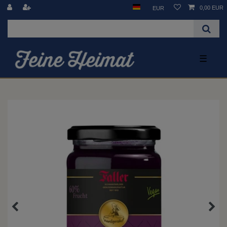
0,00 EUR
EUR
☰