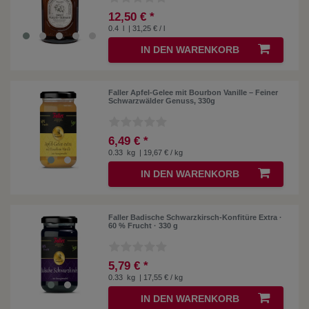
12,50 € *
0.4
l
| 31,25 € / l
IN DEN WARENKORB
Faller Apfel-Gelee mit Bourbon Vanille – Feiner
Schwarzwälder Genuss, 330g
6,49 € *
0.33
kg
| 19,67 € / kg
IN DEN WARENKORB
Faller Badische Schwarzkirsch-Konfitüre Extra ·
60 % Frucht · 330 g
5,79 € *
0.33
kg
| 17,55 € / kg
IN DEN WARENKORB