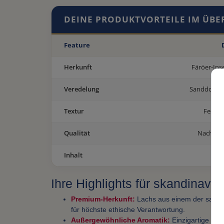
DEINE PRODUKTVORTEILE IM ÜBE
Feature
Herkunft
Färöer-Inse
Veredelung
Sanddorn &
Textur
Festhal
Qualität
Nachhalt
Inhalt
11
Ihre Highlights für skandinav
Premium-Herkunft:
Lachs aus einem der saube
für höchste ethische Verantwortung.
Außergewöhnliche Aromatik:
Einzigartige Mis