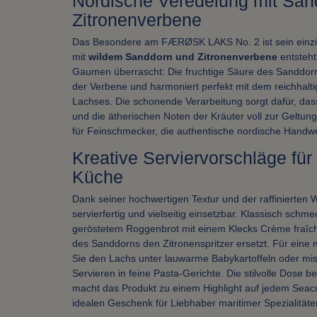
Nordische Veredelung mit San
Zitronenverbene
Das Besondere am FÆRØSK LAKS No. 2 ist sein einzig
mit
wildem Sanddorn und Zitronenverbene
entsteht
Gaumen überrascht: Die fruchtige Säure des Sanddorns t
der Verbene und harmoniert perfekt mit dem reichhalt
Lachses. Die schonende Verarbeitung sorgt dafür, dass
und die ätherischen Noten der Kräuter voll zur Geltu
für Feinschmecker, die authentische nordische Handw
Kreative Serviervorschläge fü
Küche
Dank seiner hochwertigen Textur und der raffinierten W
servierfertig und vielseitig einsetzbar. Klassisch schm
geröstetem Roggenbrot mit einem Klecks Crème fraîch
des Sanddorns den Zitronenspritzer ersetzt. Für eine
Sie den Lachs unter lauwarme Babykartoffeln oder mi
Servieren in feine Pasta-Gerichte. Die stilvolle Dose 
macht das Produkt zu einem Highlight auf jedem Seac
idealen Geschenk für Liebhaber maritimer Spezialitäte