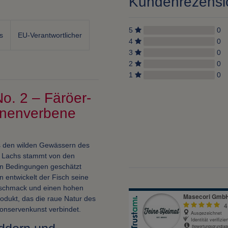
Kundenrezens
5
0
s
EU-Verantwortlicher
4
0
3
0
2
0
1
0
 2 – Färöer-
onenverbene
s den wilden Gewässern des
r Lachs stammt von den
len Bedingungen geschätzt
 entwickelt der Fisch seine
ngeschmack und einen hohen
odukt, das die raue Natur des
onservenkunst verbindet.