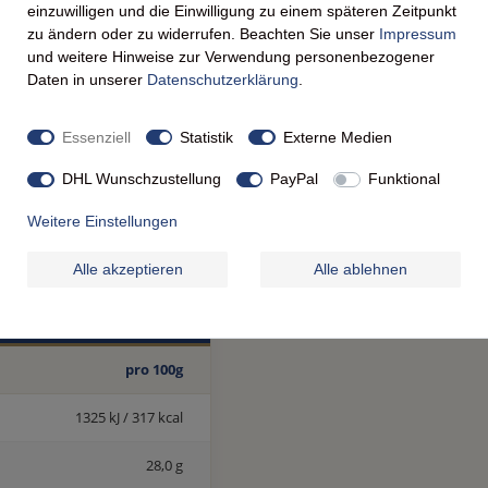
einzuwilligen und die Einwilligung zu einem späteren Zeitpunkt
zu ändern oder zu widerrufen. Beachten Sie unser
Impressum
g, die den natürlichen Biss
und weitere Hinweise zur Verwendung personenbezogener
Daten in unserer
Daten­schutz­erklärung
.
 Salate, Pasta oder als edle
che Aromen oder
Essenziell
Statistik
Externe Medien
DHL Wunschzustellung
PayPal
Funktional
Weitere Einstellungen
nddorn (2,2 %),
Alle akzeptieren
Alle ablehnen
ERBLICK
pro 100g
1325 kJ / 317 kcal
28,0 g