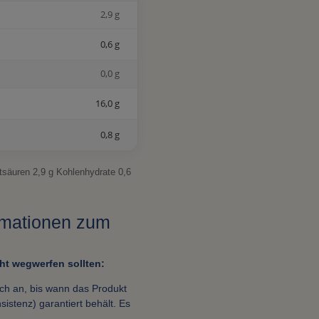
2,9 g
0,6 g
0,0 g
16,0 g
0,8 g
ttsäuren 2,9 g Kohlenhydrate 0,6
ormationen zum
t wegwerfen sollten:
ich an, bis wann das Produkt
istenz) garantiert behält. Es