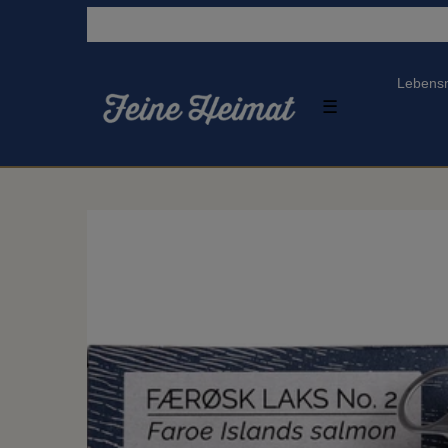
Lebensm
☰