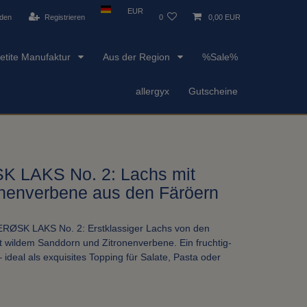
EUR
den
Registrieren
0
0,00 EUR
etite Manufaktur
Aus der Region
%Sale%
allergyx
Gutscheine
LAKS No. 2: Lachs mit
onenverbene aus den Färöern
ØSK LAKS No. 2: Erstklassiger Lachs von den
it wildem Sanddorn und Zitronenverbene. Ein fruchtig-
 ideal als exquisites Topping für Salate, Pasta oder