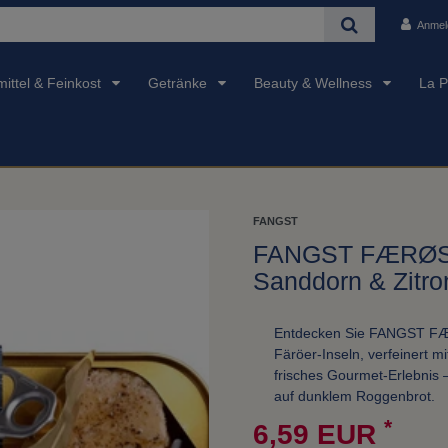
Anmel
ittel & Feinkost
Getränke
Beauty & Wellness
La P
FANGST
FANGST FÆRØSK 
Sanddorn & Zitr
Entdecken Sie FANGST FÆR
Färöer-Inseln, verfeinert m
frisches Gourmet-Erlebnis –
auf dunklem Roggenbrot.
*
6,59 EUR