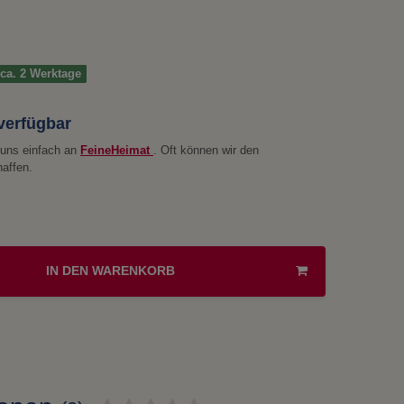
t ca. 2 Werktage
 verfügbar
e uns einfach an
FeineHeimat
. Oft können wir den
haffen.
IN DEN WARENKORB