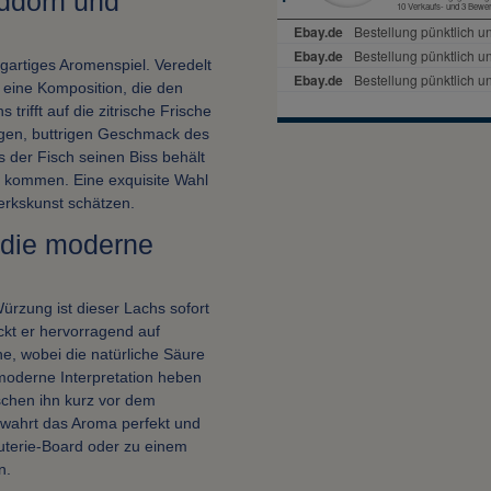
ddorn und
artiges Aromenspiel. Veredelt
 eine Komposition, die den
rifft auf die zitrische Frische
igen, buttrigen Geschmack des
 der Fisch seinen Biss behält
ng kommen. Eine exquisite Wahl
erkskunst schätzen.
r die moderne
ürzung ist dieser Lachs sofort
eckt er hervorragend auf
e, wobei die natürliche Säure
 moderne Interpretation heben
schen ihn kurz vor dem
bewahrt das Aroma perfekt und
uterie-Board oder zu einem
n.