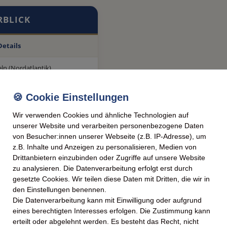
RBLICK
Details
ln (Nordatlantik)
 Zitronenverbene
tend & saftig
Wir verwenden Cookies und ähnliche Technologien auf
unserer Website und verarbeiten personenbezogene Daten
ige Aquakultur
von Besucher:innen unserer Webseite (z.B. IP-Adresse), um
z.B. Inhalte und Anzeigen zu personalisieren, Medien von
0 g Dose
Drittanbietern einzubinden oder Zugriffe auf unsere Website
zu analysieren. Die Datenverarbeitung erfolgt erst durch
gesetzte Cookies. Wir teilen diese Daten mit Dritten, die wir in
ischen Genuss
den Einstellungen benennen.
Die Datenverarbeitung kann mit Einwilligung oder aufgrund
rsten Meeresgebiete der Welt
eines berechtigten Interesses erfolgen. Die Zustimmung kann
erteilt oder abgelehnt werden. Es besteht das Recht, nicht
chung aus nordischer Säure