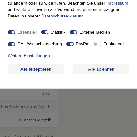
zu ändern oder zu widerrufen. Beachten Sie unser
Impressum
und weitere Hinweise zur Verwendung personenbezogener
Daten in unserer
Daten­schutz­erklärung
.
TEN
Essenziell
Statistik
Externe Medien
Details
DHL Wunschzustellung
PayPal
Funktional
Bière de Garde (Starkbier)
Weitere Einstellungen
8,5 % Vol.
Alle akzeptieren
Alle ablehnen
Obergärig
0,75 l
chter Sektkorken mit Agraffe
Brillantes Goldgelb
rankreich Obergärig Sektkorken