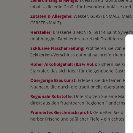
Lieferumfang & Menge:
1x Flasche 3 Monts Bière de
Inhalt – die edle Größe für besondere Anlässe und 
Zutaten & Allergene:
Wasser, GERSTENMALZ, Mais, H
GERSTENMALZ).
Hersteller:
Brasserie 3 MONTS, 59114 Saint-Sylvestr
unabhängige Familienbrauerei mit Tradition seit 1
Exklusive Flaschenreifung:
Profitieren Sie von ein
Sektkorken-Verschluss optimal nachreifen kann un
Hoher Alkoholgehalt (8,5% Vol.):
Sichern Sie sich 
Starkbier, das sich ideal für die gehobene Gastron
Obergärige Braukunst:
Erleben Sie die feinen Fruc
Nuancen, die durch die traditionelle obergärige He
Regionale Rohstoffe:
Unterstützen Sie eine Manufa
direkt aus den fruchtbaren Regionen Flanderns bez
Prämiertes Geschmacksprofil:
Genießen Sie die pe
herber Frische und süßlicher Tiefe – ein echtes "Bi