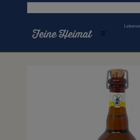
Lebensm
☰