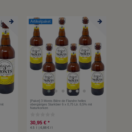
Artikelpaket
[Paket] 3 Monts Bière de Flandre helles
mit
obergäriges Starkbier 6 x 0,75 Ltr. 8,5% mit
Naturkorken
30,95 € *
4.5
l
| 6,88 € / l