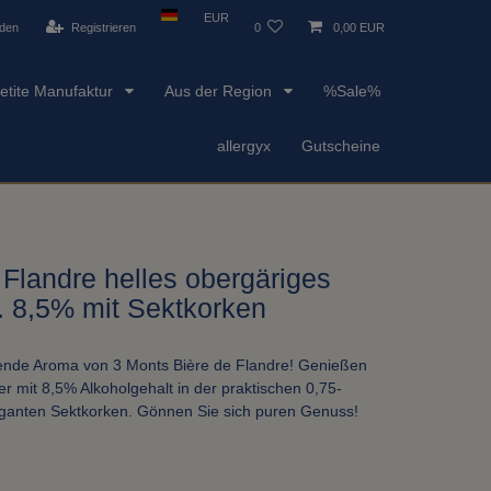
EUR
den
Registrieren
0
0,00 EUR
etite Manufaktur
Aus der Region
%Sale%
allergyx
Gutscheine
 Flandre helles obergäriges
r. 8,5% mit Sektkorken
hende Aroma von 3 Monts Bière de Flandre! Genießen
ier mit 8,5% Alkoholgehalt in der praktischen 0,75-
eganten Sektkorken. Gönnen Sie sich puren Genuss!