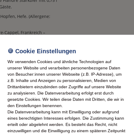
 Flandre Starkbier mit 0,75 l
Gäste.
opfen, Hefe. (Allergene:
e-Cappel, Frankreich –
920.
em Bier, das durch den echten
d an Komplexität gewinnt.
Wir verwenden Cookies und ähnliche Technologien auf
ein charakterstarkes
unserer Website und verarbeiten personenbezogene Daten
omie und Kenner eignet.
von Besucher:innen unserer Webseite (z.B. IP-Adresse), um
z.B. Inhalte und Anzeigen zu personalisieren, Medien von
htester und malzigen
Drittanbietern einzubinden oder Zugriffe auf unsere Website
fe entstehen.
zu analysieren. Die Datenverarbeitung erfolgt erst durch
ktur, die Hopfen und Malz
gesetzte Cookies. Wir teilen diese Daten mit Dritten, die wir in
ieht.
den Einstellungen benennen.
Die Datenverarbeitung kann mit Einwilligung oder aufgrund
rfekte Balance zwischen
eines berechtigten Interesses erfolgen. Die Zustimmung kann
ère de Garde".
erteilt oder abgelehnt werden. Es besteht das Recht, nicht
einzuwilligen und die Einwilligung zu einem späteren Zeitpunkt