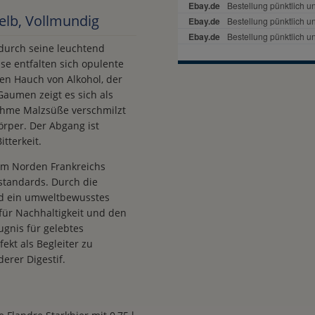
gelb, Vollmundig
durch seine leuchtend
se entfalten sich opulente
en Hauch von Alkohol, der
 Gaumen zeigt es sich als
nehme Malzsüße verschmilzt
örper. Der Abgang ist
tterkeit.
e im Norden Frankreichs
standards. Durch die
nd ein umweltbewusstes
 für Nachhaltigkeit und den
ugnis für gelebtes
kt als Begleiter zu
erer Digestif.