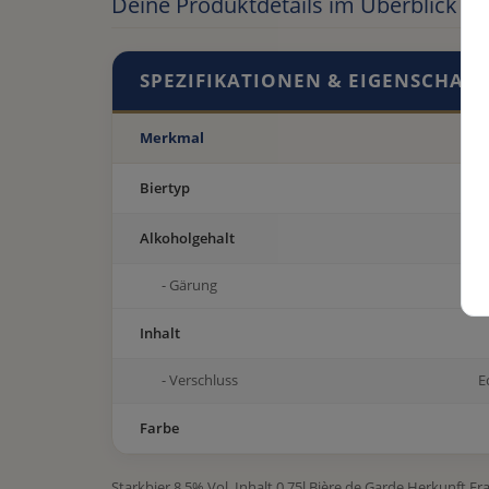
Deine Produktdetails im Überblick
SPEZIFIKATIONEN & EIGENSCHAF
Merkmal
Biertyp
Alkoholgehalt
- Gärung
Inhalt
- Verschluss
E
Farbe
Starkbier 8,5% Vol. Inhalt 0,75l Bière de Garde Herkunft F