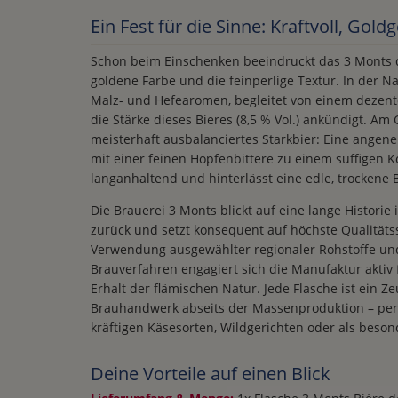
Ein Fest für die Sinne: Kraftvoll, Gold
Schon beim Einschenken beeindruckt das 3 Monts 
goldene Farbe und die feinperlige Textur. In der Na
Malz- und Hefearomen, begleitet von einem dezent
die Stärke dieses Bieres (8,5 % Vol.) ankündigt. Am
meisterhaft ausbalanciertes Starkbier: Eine ange
mit einer feinen Hopfenbittere zu einem süffigen K
langanhaltend und hinterlässt eine edle, trockene Bi
Die Brauerei 3 Monts blickt auf eine lange Histori
zurück und setzt konsequent auf höchste Qualitäts
Verwendung ausgewählter regionaler Rohstoffe u
Brauverfahren engagiert sich die Manufaktur aktiv
Erhalt der flämischen Natur. Jede Flasche ist ein Ze
Brauhandwerk abseits der Massenproduktion – perfe
kräftigen Käsesorten, Wildgerichten oder als besond
Deine Vorteile auf einen Blick