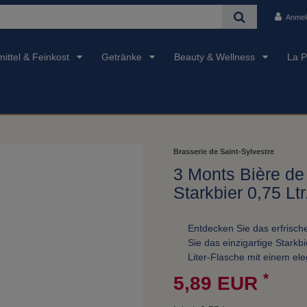
Anmel
ittel & Feinkost
Getränke
Beauty & Wellness
La P
Brasserie de Saint-Sylvestre
3 Monts Bière de
Starkbier 0,75 Lt
Entdecken Sie das erfrisc
Sie das einzigartige Starkb
Liter-Flasche mit einem el
*
5,89 EUR