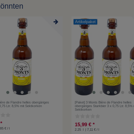
könnten
Artikelpaket
ère de Flandre helles obergäriges
[Paket] 3 Monts Bière de Flandre helles
0,75 Ltr. 8,5% mit Sektkorken
obergäriges Starkbier 3 x 0,75 Ltr. 8,5% 
Sektkorken
 *
15,99 € *
85 € / l
2.25
l
| 7,11 € / l