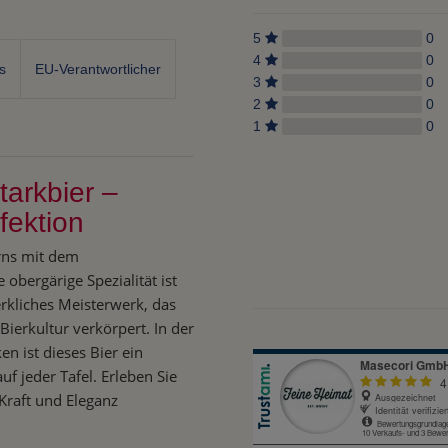
5
0
4
0
s
EU-Verantwortlicher
3
0
2
0
1
0
tarkbier –
fektion
erns mit dem
e obergärige Spezialität ist
erkliches Meisterwerk, das
ierkultur verkörpert. In der
n ist dieses Bier ein
uf jeder Tafel. Erleben Sie
 Kraft und Eleganz