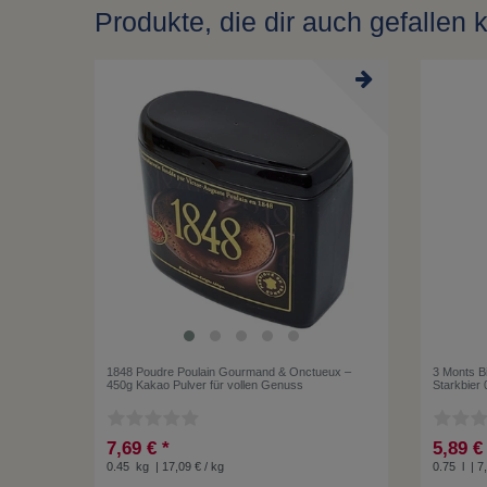
Produkte, die dir auch gefallen 
1848 Poudre Poulain Gourmand & Onctueux –
3 Monts Bi
450g Kakao Pulver für vollen Genuss
Starkbier 
7,69 € *
5,89 €
0.45
kg
| 17,09 € / kg
0.75
l
| 7,