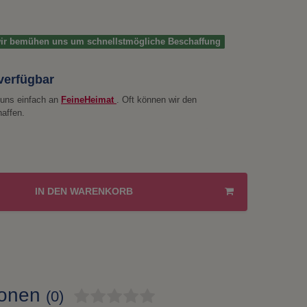
 wir bemühen uns um schnellstmögliche Beschaffung
 verfügbar
e uns einfach an
FeineHeimat
. Oft können wir den
haffen.
IN DEN WARENKORB
ionen
(0)