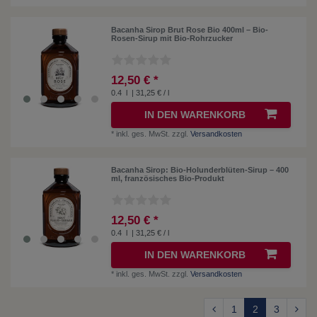
Bacanha Sirop Brut Rose Bio 400ml – Bio-
Rosen-Sirup mit Bio-Rohrzucker
12,50 € *
0.4
l
| 31,25 € / l
IN DEN WARENKORB
*
inkl. ges. MwSt.
zzgl.
Versandkosten
Bacanha Sirop: Bio-Holunderblüten-Sirup – 400
ml, französisches Bio-Produkt
12,50 € *
0.4
l
| 31,25 € / l
IN DEN WARENKORB
*
inkl. ges. MwSt.
zzgl.
Versandkosten
1
2
3