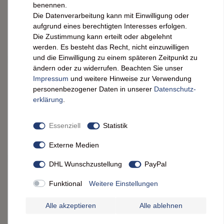
benennen.
12,50 € *
Die Datenverarbeitung kann mit Einwilligung oder
0.4
l
| 31,25 € / l
aufgrund eines berechtigten Interesses erfolgen.
IN DEN WARENKORB
Die Zustimmung kann erteilt oder abgelehnt
werden. Es besteht das Recht, nicht einzuwilligen
*
inkl. ges. MwSt.
zzgl.
Versandkosten
und die Einwilligung zu einem späteren Zeitpunkt zu
ändern oder zu widerrufen. Beachten Sie unser
Bacanha Sirop Brut de Violette Bio 400ml –
Impressum
und weitere Hinweise zur Verwendung
Veilchen-Sirup aus Frankreich
personenbezogener Daten in unserer
Daten­schutz­
erklärung
.
12,50 € *
0.4
l
| 31,25 € / l
Essenziell
Statistik
IN DEN WARENKORB
Externe Medien
*
inkl. ges. MwSt.
zzgl.
Versandkosten
DHL Wunschzustellung
PayPal
Bacanha Sirop Brut de Yuzu Bio 400ml – Bio-
Yuzu-Sirup mit Bio-Rohrzucker
Funktional
Weitere Einstellungen
Alle akzeptieren
Alle ablehnen
12,50 € *
0.4
l
| 31,25 € / l