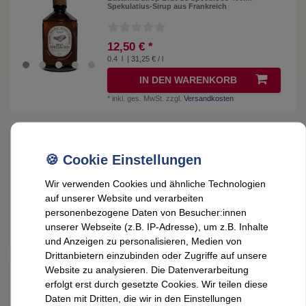
Spekulatius-Sirup aus Frankreich
12,50 € *
0.4
l
| 31,25 € / l
IN DEN WARENKORB
*
inkl. ges. MwSt.
zzgl.
Versandkosten
Bacanha Sirop Brut de Vanille Bio 400ml – Bio-
Vanille-Sirup mit Bio-Rohrzucker
12,50 € *
Wir verwenden Cookies und ähnliche Technologien
0.4
l
| 31,25 € / l
auf unserer Website und verarbeiten
personenbezogene Daten von Besucher:innen
IN DEN WARENKORB
unserer Webseite (z.B. IP-Adresse), um z.B. Inhalte
*
inkl. ges. MwSt.
zzgl.
Versandkosten
und Anzeigen zu personalisieren, Medien von
Drittanbietern einzubinden oder Zugriffe auf unsere
Website zu analysieren. Die Datenverarbeitung
Bacanha Sirop Brut de Verveine Bio 400ml –
Bio-Eisenkraut-Sirup mit Bio-Rohrzucker
erfolgt erst durch gesetzte Cookies. Wir teilen diese
Daten mit Dritten, die wir in den Einstellungen