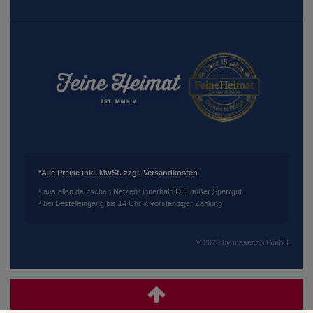
*Alle Preise inkl. MwSt. zzgl. Versandkosten
¹ aus allen deutschen Netzen
² innerhalb DE, außer Sperrgut
³ bei Bestelleingang bis 14 Uhr & vollständiger Zahlung
© 2026 by masecori GmbH