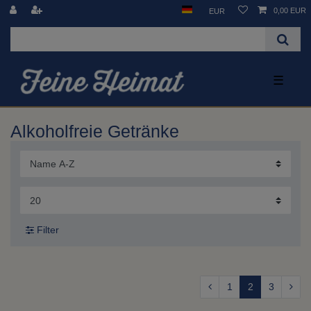
0,00 EUR
EUR
☰
Alkoholfreie Getränke
Filter
1
2
3