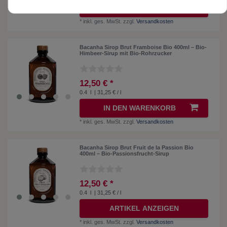
IN DEN WARENKORB
*
inkl. ges. MwSt.
zzgl.
Versandkosten
Bacanha Sirop Brut Framboise Bio 400ml – Bio-
Himbeer-Sirup mit Bio-Rohrzucker
12,50 € *
0.4
l
| 31,25 € / l
IN DEN WARENKORB
*
inkl. ges. MwSt.
zzgl.
Versandkosten
Bacanha Sirop Brut Fruit de la Passion Bio
400ml – Bio-Passionsfrucht-Sirup
12,50 € *
0.4
l
| 31,25 € / l
ARTIKEL ANZEIGEN
*
inkl. ges. MwSt.
zzgl.
Versandkosten