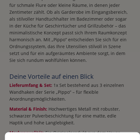
für schmale Flure oder kleine Räume, in denen jeder
Zentimeter zählt. Ob als Garderobe im Eingangsbereich,
als stilvoller Handtuchhalter im Badezimmer oder sogar
in der Küche für Geschirrtücher und Grillzubehör – das
minimalistische Konzept passt sich Ihrem Raumkonzept
harmonisch an. Mit „Pippo“ entscheiden Sie sich für ein
Ordnungssystem, das Ihre Utensilien stilvoll in Szene
setzt und für ein aufgeräumtes Ambiente sorgt, in dem
Sie sich rundum wohlfühlen können.
Deine Vorteile auf einen Blick
Lieferumfang & Set:
1x Set bestehend aus 3 einzelnen
Wandhaken der Serie „Pippo“ – für flexible
Anordnungsmöglichkeiten.
Material & Finish:
Hochwertiges Metall mit robuster,
schwarzer Pulverbeschichtung für eine matte, edle
Haptik und hohe Langlebigkeit.
Markenqualität:
Ein Originalprodukt aus dem Hause
Boltze Home Collections – Experten für trendige und