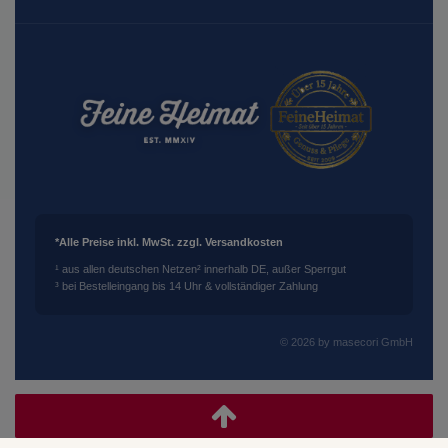
*Alle Preise inkl. MwSt. zzgl. Versandkosten
¹ aus allen deutschen Netzen
² innerhalb DE, außer Sperrgut
³ bei Bestelleingang bis 14 Uhr & vollständiger Zahlung
© 2026 by masecori GmbH