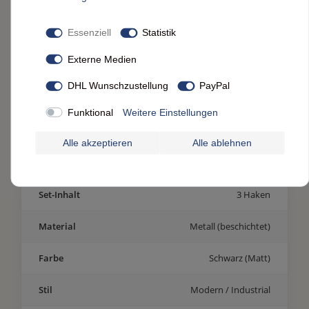
Deine Produktdetails im Überblick
Essenziell
Statistik
SPEZIFIKATIONEN &
Externe Medien
EIGENSCHAFTEN
DHL Wunschzustellung
PayPal
Merkmal
Details
Funktional
Weitere Einstellungen
Marke
Boltze Home Collections
Alle akzeptieren
Alle ablehnen
Modell
Wandhaken Pippo
Set-Inhalt
3 Haken
Material
Metall (beschichtet)
Farbe
Schwarz (Matt)
Stil
Modern / Industrial