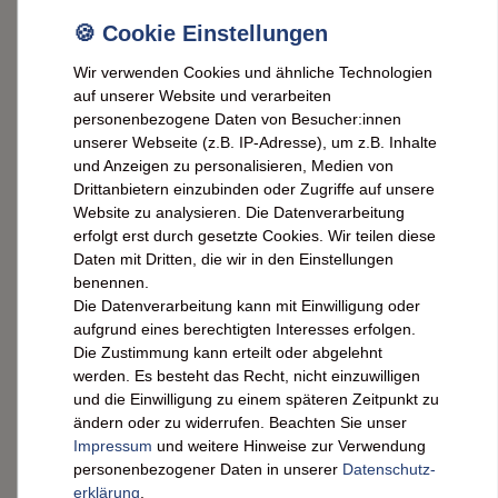
langlebige Wohndekoration.
Maximale Stabilität:
Profitieren Sie von einer soliden
Wir verwenden Cookies und ähnliche Technologien
Metallkonstruktion, die auch schwere Mäntel und
auf unserer Website und verarbeiten
Taschen sicher trägt.
personenbezogene Daten von Besucher:innen
Zeitloses Design:
Sichern Sie sich einen modernen Look,
unserer Webseite (z.B. IP-Adresse), um z.B. Inhalte
und Anzeigen zu personalisieren, Medien von
der sowohl im Flur als auch im Bad oder Schlafzimmer
Drittanbietern einzubinden oder Zugriffe auf unsere
eine erstklassige Figur macht.
Website zu analysieren. Die Datenverarbeitung
Platzsparende Lösung:
Nutzen Sie die kompakte
erfolgt erst durch gesetzte Cookies. Wir teilen diese
Bauweise für optimale Ordnung selbst in kleinen oder
Daten mit Dritten, die wir in den Einstellungen
schmalen Wohnbereichen.
benennen.
Die Datenverarbeitung kann mit Einwilligung oder
Einfache Montage:
Sichern Sie sich ein System, das
aufgrund eines berechtigten Interesses erfolgen.
schnell und stabil an der Wand angebracht werden kann
Die Zustimmung kann erteilt oder abgelehnt
und sofort einsatzbereit ist.
werden. Es besteht das Recht, nicht einzuwilligen
Vielseitiger Einsatz:
Nutzen Sie die Haken flexibel für
und die Einwilligung zu einem späteren Zeitpunkt zu
Kleidung, Accessoires oder Küchenutensilien je nach
ändern oder zu widerrufen. Beachten Sie unser
Ihrem individuellen Bedarf.
Impressum
und weitere Hinweise zur Verwendung
personenbezogener Daten in unserer
Daten­schutz­
erklärung
.