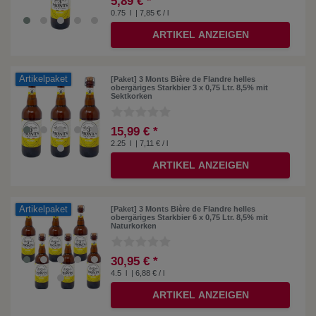
5,89 € *
0.75
l
| 7,85 € / l
ARTIKEL ANZEIGEN
Artikelpaket
[Paket] 3 Monts Bière de Flandre helles
obergäriges Starkbier 3 x 0,75 Ltr. 8,5% mit
Sektkorken
15,99 € *
2.25
l
| 7,11 € / l
ARTIKEL ANZEIGEN
Artikelpaket
[Paket] 3 Monts Bière de Flandre helles
obergäriges Starkbier 6 x 0,75 Ltr. 8,5% mit
Naturkorken
30,95 € *
4.5
l
| 6,88 € / l
ARTIKEL ANZEIGEN