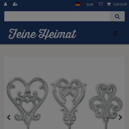
0,00 EUR
EUR
☰