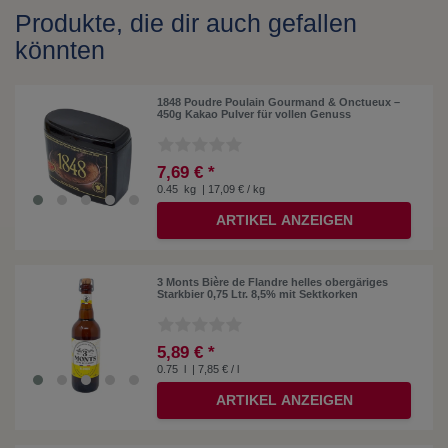
Produkte, die dir auch gefallen
könnten
1848 Poudre Poulain Gourmand & Onctueux –
450g Kakao Pulver für vollen Genuss
7,69 € *
0.45
kg
| 17,09 € / kg
ARTIKEL ANZEIGEN
3 Monts Bière de Flandre helles obergäriges
Starkbier 0,75 Ltr. 8,5% mit Sektkorken
5,89 € *
0.75
l
| 7,85 € / l
ARTIKEL ANZEIGEN