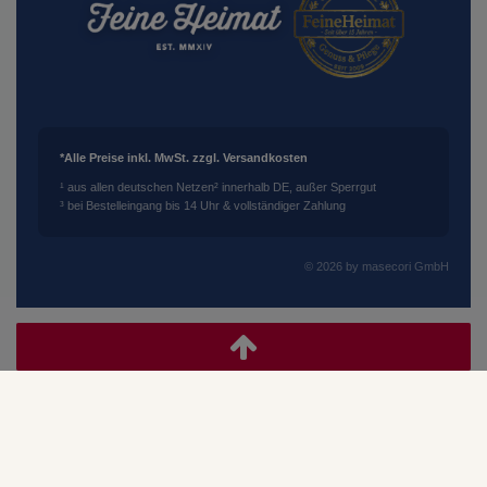
*Alle Preise inkl. MwSt. zzgl. Versandkosten
¹ aus allen deutschen Netzen
² innerhalb DE, außer Sperrgut
³ bei Bestelleingang bis 14 Uhr & vollständiger Zahlung
© 2026 by masecori GmbH