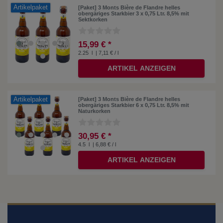
Artikelpaket
[Paket] 3 Monts Bière de Flandre helles
obergäriges Starkbier 3 x 0,75 Ltr. 8,5% mit
Sektkorken
15,99 € *
2.25
l
| 7,11 € / l
ARTIKEL ANZEIGEN
Artikelpaket
[Paket] 3 Monts Bière de Flandre helles
obergäriges Starkbier 6 x 0,75 Ltr. 8,5% mit
Naturkorken
30,95 € *
4.5
l
| 6,88 € / l
ARTIKEL ANZEIGEN