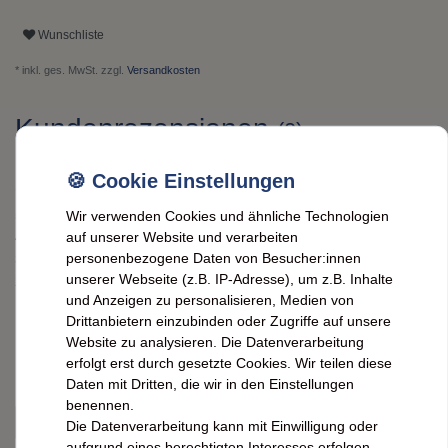
Wunschliste
* inkl. ges. MwSt. zzgl.
Versandkosten
Kundenrezensionen
(0)
5
0
Wir verwenden Cookies und ähnliche Technologien
4
0
auf unserer Website und verarbeiten
personenbezogene Daten von Besucher:innen
3
0
unserer Webseite (z.B. IP-Adresse), um z.B. Inhalte
2
0
und Anzeigen zu personalisieren, Medien von
1
0
Drittanbietern einzubinden oder Zugriffe auf unsere
Website zu analysieren. Die Datenverarbeitung
erfolgt erst durch gesetzte Cookies. Wir teilen diese
Bewertungssterne
1
2
3
4
5
Daten mit Dritten, die wir in den Einstellungen
benennen.
von
von
von
von
von
Die Datenverarbeitung kann mit Einwilligung oder
aufgrund eines berechtigten Interesses erfolgen.