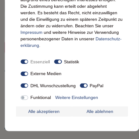
Ihr
Platzhalter
5
5
5
5
5
Die Zustimmung kann erteilt oder abgelehnt
Anzeigename
werden. Es besteht das Recht, nicht einzuwilligen
Bewertungssternen
Bewertungssternen
Bewertungssternen
Bewertungssternen
Bewertungssternen
(optional)
Titel
und die Einwilligung zu einem späteren Zeitpunkt zu
ändern oder zu widerrufen. Beachten Sie unser
Impressum
und weitere Hinweise zur Verwendung
personenbezogener Daten in unserer
Daten­schutz­
Rezensionstext
erklärung
.
REZENSION SENDEN
Essenziell
Statistik
Externe Medien
DHL Wunschzustellung
PayPal
Funktional
Weitere Einstellungen
Alle akzeptieren
Alle ablehnen