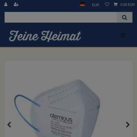
0,00 EUR
EUR
☰