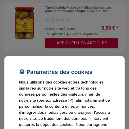
TuttoCalabria Piccoliva – Olives farcies : un
piment entier dans chaque olive, piquant !
9,99 € *
Prix conseillé 11,00 €
180
grammes
| 55,50 € / kilogramme
AFFICHER LES ARTICLES
Grand' Mère Pâtes aux œufs d'Alsace Nids
d'ange Engelnester 250 Gramm
2,79 € *
Nous utilisons des cookies et des technologies
0.25
kilogramme
| 11,16 € / kilogramme
similaires sur notre site web et traitons des
données personnelles des visiteurs:innen de
AJOUTER AU PANIER
notre site (par ex. adresse IP), afin notamment de
personnaliser le contenu et les annonces,
d'intégrer des médias tiers ou d'analyser l'accès à
Grand' Mère Eiernudeln d'Alsace Nids Nr. 2
Nester Nr. 2 250 Gramm
notre site. Le traitement des données n'intervient
qu'après le dépôt des cookies. Nous partageons
(1)