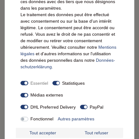
ces données avec des tiers que nous désignons
2,99 € *
dans les paramètres.
0.25
kilogramme
| 11,96 € / kilogramme
Le traitement des données peut être effectué
AFFICHER LES ARTICLES
avec consentement ou sur la base d'un intérêt
légitime. Le consentement peut être accordé ou
refusé. Vous avez le droit de ne pas consentir et
de modifier ou retirer votre consentement
ultérieurement. Veuillez consulter notre
Mentions
légales
et d'autres informations sur l'utilisation
des données personnelles dans notre
Données­
schutz­erklärung
.
CADEAUX & PLAISIR
Essentiel
Statistiques
Médias externes
Bons d'achat FeineHeimat
DHL Preferred Delivery
PayPal
Choisis le montant idéal pour un cadeau spécial
Fonctionnel
Autres paramètres
:
Tout accepter
Tout refuser