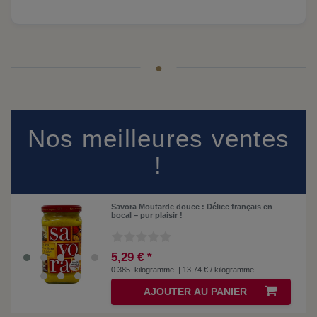
Nos meilleures ventes
!
Savora Moutarde douce : Délice français en
bocal – pur plaisir !
5,29 € *
0.385
kilogramme
| 13,74 € / kilogramme
AJOUTER AU PANIER