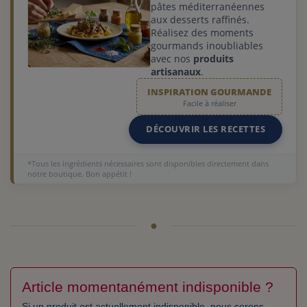
pâtes méditerranéennes
aux desserts raffinés.
Réalisez des moments
gourmands inoubliables
avec nos
produits
artisanaux
.
INSPIRATION GOURMANDE
Facile à réaliser
DÉCOUVRIR LES RECETTES
*Tous les ingrédients nécessaires sont disponibles directement dans
notre boutique. Bon appétit !
Article momentanément indisponible ?
Si un produit est actuellement indisponible, nous serons