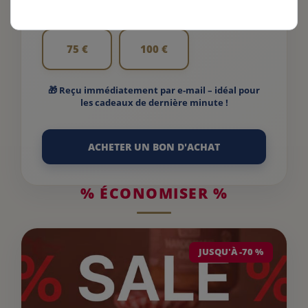
10 €
25 €
50 €
75 €
100 €
🎁 Reçu immédiatement par e-mail – idéal pour
les cadeaux de dernière minute !
ACHETER UN BON D'ACHAT
% ÉCONOMISER %
JUSQU'À -70 %