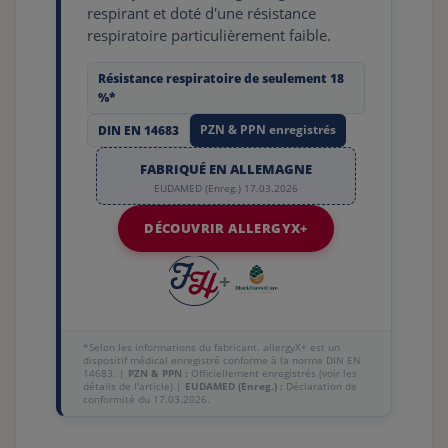
respirant et doté d'une résistance
respiratoire particulièrement faible.
Résistance respiratoire de seulement 18
%*
PZN & PPN enregistrés
DIN EN 14683
FABRIQUÉ EN ALLEMAGNE
EUDAMED (Enreg.) 17.03.2026
DÉCOUVRIR ALLERGYX+
+
*Selon les informations du fabricant. allergyX+ est un
dispositif médical enregistré conforme à la norme DIN EN
14683. |
PZN & PPN :
Officiellement enregistrés (voir les
détails de l'article) |
EUDAMED (Enreg.) :
Déclaration de
conformité du 17.03.2026.