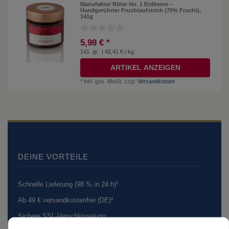
Manufaktur Ritter No. 1 Erdbeere –
Handgerührter Fruchtaufstrich (70% Frucht),
141g
5,98 € *
141
gr.
| 42,41 € / kg
ARTIKEL ANZEIGEN
*
inkl. ges. MwSt.
zzgl.
Versandkosten
DEINE VORTEILE
Schnelle Lieferung (98 % in 24 h)³
Ab 49 € versandkostenfrei (DE)²
Sichere SSL-Verschlüsselung