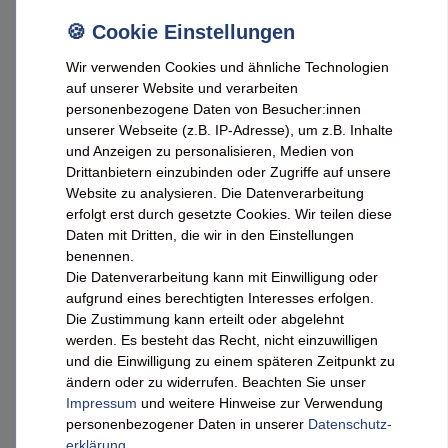
FEINEHEIMAT
Wir verwenden Cookies und ähnliche Technologien
Über uns
auf unserer Website und verarbeiten
personenbezogene Daten von Besucher:innen
Feine Heimat auf Facebook
unserer Webseite (z.B. IP-Adresse), um z.B. Inhalte
und Anzeigen zu personalisieren, Medien von
Drittanbietern einzubinden oder Zugriffe auf unsere
BERATUNG & KONTAKT
Website zu analysieren. Die Datenverarbeitung
erfolgt erst durch gesetzte Cookies. Wir teilen diese
Daten mit Dritten, die wir in den Einstellungen
Beratung unter:
benennen.
0800 - 10 11 800¹
Die Datenverarbeitung kann mit Einwilligung oder
Mo.–Do. 10–16 Uhr | Fr. 10–13 Uhr
aufgrund eines berechtigten Interesses erfolgen.
info@masecori.de
Die Zustimmung kann erteilt oder abgelehnt
werden. Es besteht das Recht, nicht einzuwilligen
Kontaktformular
und die Einwilligung zu einem späteren Zeitpunkt zu
ändern oder zu widerrufen. Beachten Sie unser
0172 / 9773311
Impressum
und weitere Hinweise zur Verwendung
personenbezogener Daten in unserer
Daten­schutz­
erklärung
.