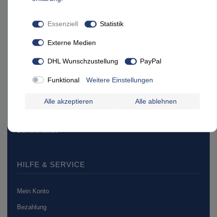
RECHTLICHES
Essenziell
Statistik
AGB
Externe Medien
Widerrufsrecht
DHL Wunschzustellung
PayPal
Datenschutz
Funktional
Weitere Einstellungen
Impressum
Verpackungsentsorgung
Alle akzeptieren
Alle ablehnen
Batterieentsorgung
Barrierefreiheit
HILFE & SERVICE
Mein Konto
Bezahlung