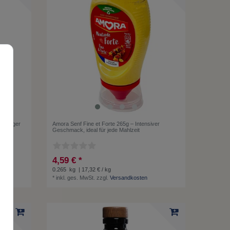
-würziger
Amora Senf Fine et Forte 265g – Intensiver
Geschmack, ideal für jede Mahlzeit
4,59 € *
0.265
kg
| 17,32 € / kg
*
inkl. ges. MwSt.
zzgl.
Versandkosten