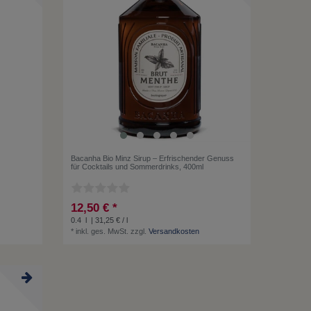
Bacanha Bio Minz Sirup – Erfrischender Genuss
für Cocktails und Sommerdrinks, 400ml
12,50 € *
0.4
l
| 31,25 € / l
*
inkl. ges. MwSt.
zzgl.
Versandkosten