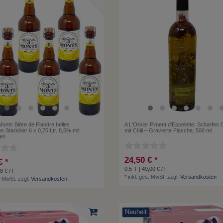
Monts Bière de Flandre helles
A L'Olivier Piment d'Espelette: Scharfes 
s Starkbier 6 x 0,75 Ltr. 8,5% mit
mit Chili – Gravierte Flasche, 500 ml
ken
24,50 € *
€ *
0.5
l
| 49,00 € / l
8 € / l
*
inkl. ges. MwSt.
zzgl.
Versandkosten
. MwSt.
zzgl.
Versandkosten
Neuheit