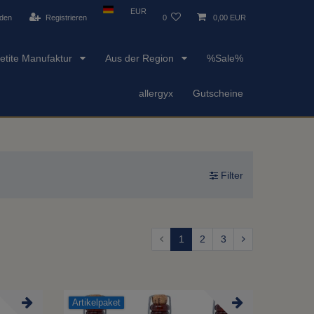
EUR
den
Registrieren
0
0,00 EUR
etite Manufaktur
Aus der Region
%Sale%
allergyx
Gutscheine
Filter
1
2
3
Artikelpaket