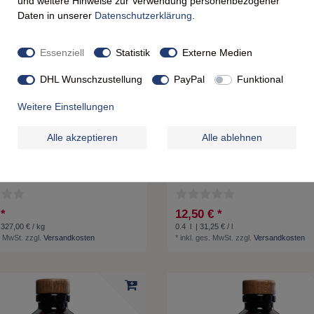
und weitere Hinweise zur Verwendung personenbezogener
Daten in unserer
Daten­schutz­erklärung
.
Essenziell
Statistik
Externe Medien
DHL Wunschzustellung
PayPal
Funktional
Weitere Einstellungen
Alle akzeptieren
Alle ablehnen
ches Aroma: Vanissa Pfefferminze aus
Bacanha BIO Karamell Sirup 400 ml -
h - 10g
Französischer Genuss in jeder Flasche
 *
12,50 € *
 327,00 € / kg
0.4
l
| 31,25 € / l
. MwSt.
zzgl.
Versandkosten
*
inkl. ges. MwSt.
zzgl.
Versandkosten