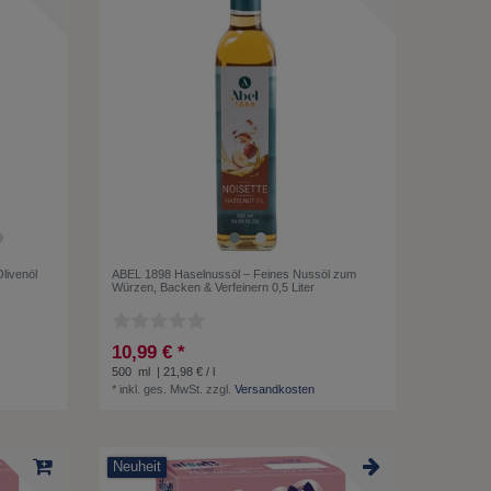
Olivenöl
ABEL 1898 Haselnussöl – Feines Nussöl zum
Würzen, Backen & Verfeinern 0,5 Liter
10,99 € *
500
ml
| 21,98 € / l
*
inkl. ges. MwSt.
zzgl.
Versandkosten
Neuheit