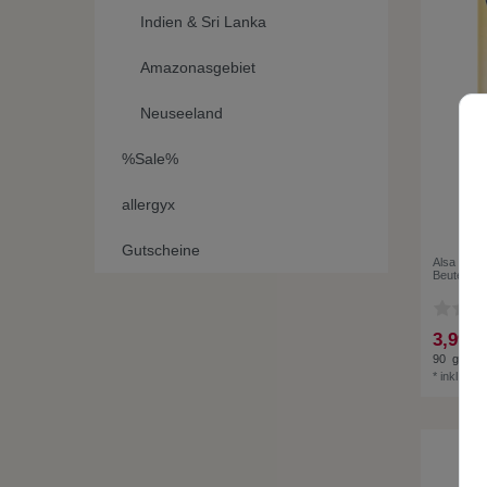
Indien & Sri Lanka
Amazonasgebiet
Neuseeland
%Sale%
allergyx
Gutscheine
Alsa Vanil
Beutel (90
3,99 €
90
gr.
| 4
*
inkl. ges