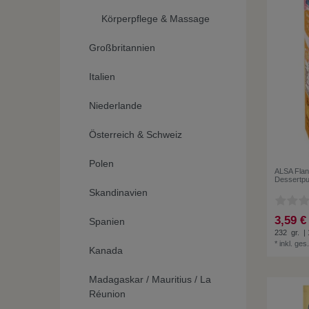
Körperpflege & Massage
Großbritannien
Italien
Niederlande
Österreich & Schweiz
Polen
ALSA Flan
Dessertpu
Skandinavien
3,59 €
Spanien
232
gr.
| 
*
inkl. ges
Kanada
Madagaskar / Mauritius / La
Réunion