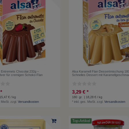
 Entremets Chocolat 232g –
Alsa Karamell Flan Dessertmischung 18
lver für cremigen Schoko-Flan
Schnelles Dessert mit Karamellgeschma
 *
3,29 € *
15,47 € / kg
180
gr.
| 18,28 € / kg
. MwSt.
zzgl.
Versandkosten
*
inkl. ges. MwSt.
zzgl.
Versandkosten
Top-Artikel