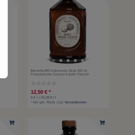
Bacanha BIO Kokosnuss Sirup 400 ml -
Französischer Genuss in jeder Flasche
12,50 € *
0.4
l
| 31,25 € / l
*
inkl. ges. MwSt.
zzgl.
Versandkosten