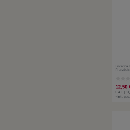
Bacanha B
Französis
12,50 
0.4
l
| 31,
*
inkl. ges