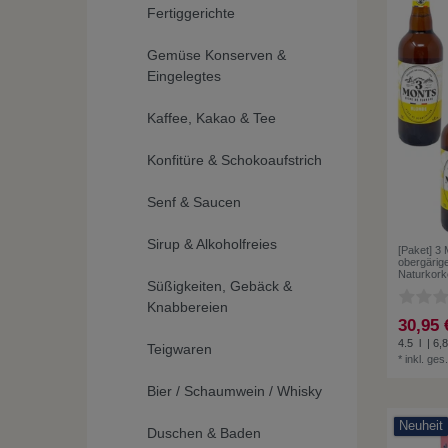
Fertiggerichte
Gemüse Konserven &
Eingelegtes
Kaffee, Kakao & Tee
Konfitüre & Schokoaufstrich
Senf & Saucen
Sirup & Alkoholfreies
[Paket] 3 
obergärige
Naturkor
Süßigkeiten, Gebäck &
Knabbereien
30,95 
4.5
l
| 6,8
Teigwaren
*
inkl. ges
Bier / Schaumwein / Whisky
Neuheit
Duschen & Baden