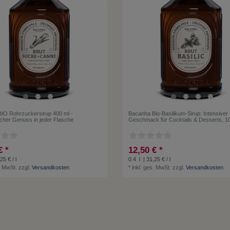
IO Rohrzuckersirup 400 ml -
Bacanha Bio-Basilikum-Sirup: Intensiver
cher Genuss in jeder Flasche
Geschmack für Cocktails & Desserts, 1
€ *
12,50 € *
25 € / l
0.4
l
| 31,25 € / l
. MwSt.
zzgl.
Versandkosten
*
inkl. ges. MwSt.
zzgl.
Versandkosten