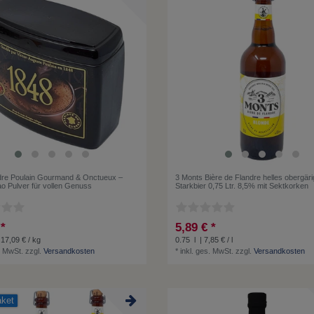
re Poulain Gourmand & Onctueux –
3 Monts Bière de Flandre helles obergär
o Pulver für vollen Genuss
Starkbier 0,75 Ltr. 8,5% mit Sektkorken
 *
5,89 € *
 17,09 € / kg
0.75
l
| 7,85 € / l
. MwSt.
zzgl.
Versandkosten
*
inkl. ges. MwSt.
zzgl.
Versandkosten
aket