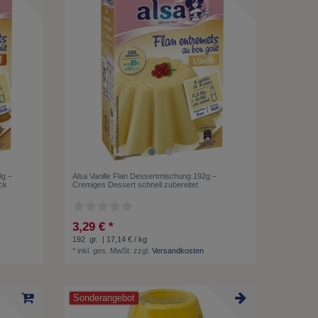
0g –
Alsa Vanille Flan Dessertmischung 192g –
ck
Cremiges Dessert schnell zubereitet
3,29 € *
192
gr.
| 17,14 € / kg
*
inkl. ges. MwSt.
zzgl.
Versandkosten
Sonderangebot