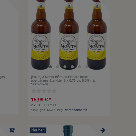
iges
[Paket] 3 Monts Bière de Flandre helles
obergäriges Starkbier 3 x 0,75 Ltr. 8,5% mit
Sektkorken
15,99 € *
2.25
l
| 7,11 € / l
*
inkl. ges. MwSt.
zzgl.
Versandkosten
Neuheit