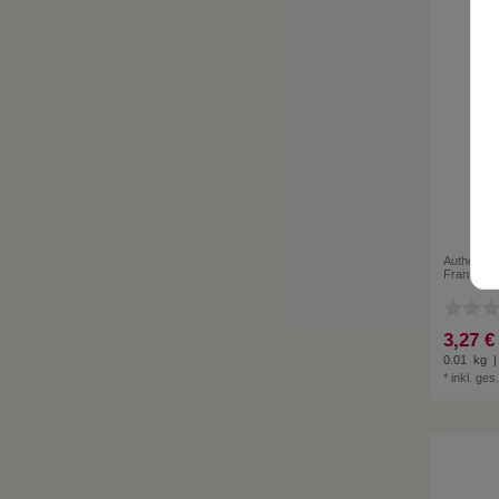
Authentis
Frankreic
3,27 €
0.01
kg
|
*
inkl. ges