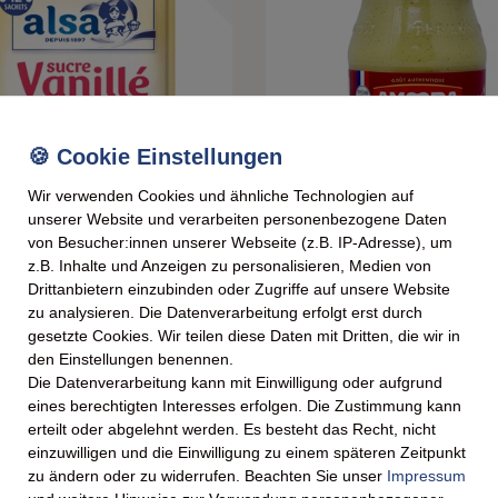
Wir verwenden Cookies und ähnliche Technologien auf
unserer Website und verarbeiten personenbezogene Daten
von Besucher:innen unserer Webseite (z.B. IP-Adresse), um
z.B. Inhalte und Anzeigen zu personalisieren, Medien von
lezucker mit natürlichem Extrakt – 12
Amora Dijon Senf Fine et Forte – Kräftig
g) für feine Desserts
Dijon-Senf 430g
Drittanbietern einzubinden oder Zugriffe auf unsere Website
zu analysieren. Die Datenverarbeitung erfolgt erst durch
gesetzte Cookies. Wir teilen diese Daten mit Dritten, die wir in
 *
4,29 € *
den Einstellungen benennen.
4,33 € / kg
0.43
kg
| 9,98 € / kg
Die Datenverarbeitung kann mit Einwilligung oder aufgrund
. MwSt.
zzgl.
Versandkosten
*
inkl. ges. MwSt.
zzgl.
Versandkosten
eines berechtigten Interesses erfolgen. Die Zustimmung kann
erteilt oder abgelehnt werden. Es besteht das Recht, nicht
einzuwilligen und die Einwilligung zu einem späteren Zeitpunkt
zu ändern oder zu widerrufen. Beachten Sie unser
Impressum