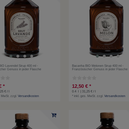
IO Lavendel Sirup 400 ml -
Bacanha BIO Melonen Sirup 400 ml -
cher Genuss in jeder Flasche
Französischer Genuss in jeder Flasche
€ *
12,50 € *
25 € / l
0.4
l
| 31,25 € / l
. MwSt.
zzgl.
Versandkosten
*
inkl. ges. MwSt.
zzgl.
Versandkosten