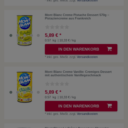
*
inkl. ges. MwSt.
zzgl.
Versandkosten
Mont Blanc Creme Pistache Dessert 570g –
Pistaziencreme aus Frankreich
5,89 € *
0.57
kg
| 10,33 € / kg
IN DEN WARENKORB
*
inkl. ges. MwSt.
zzgl.
Versandkosten
Mont Blanc Creme Vanille: Cremiges Dessert
mit authentischem Vanillegeschmack
5,89 € *
0.57
kg
| 10,33 € / kg
IN DEN WARENKORB
*
inkl. ges. MwSt.
zzgl.
Versandkosten