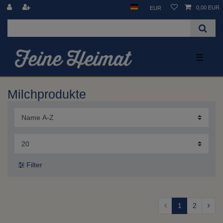
0,00 EUR
EUR
☰
Milchprodukte
Filter
1
2