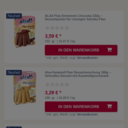
Neuheit
ALSA Flan Entremets Chocolat 232g –
Dessertpulver für cremigen Schoko-Flan
3,59 € *
232
gr.
| 15,47 € / kg
IN DEN WARENKORB
*
inkl. ges. MwSt.
zzgl.
Versandkosten
Neuheit
Alsa Karamell Flan Dessertmischung 180g –
Schnelles Dessert mit Karamellgeschmack
3,29 € *
180
gr.
| 18,28 € / kg
IN DEN WARENKORB
*
inkl. ges. MwSt.
zzgl.
Versandkosten