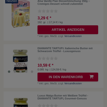
Neuheit
Alsa Vanille Flan Dessertmischung 192g –
Cremiges Dessert schnell zubereitet
3,29 € *
192
gr.
| 17,14 € / kg
ARTIKEL ANZEIGEN
*
inkl. ges. MwSt.
zzgl.
Versandkosten
DIAMANTE TARTUFI: Italienische Butter mit
Schwarzem Trüffel - Luxusgenuss
10,59 € *
0.085
kg
| 124,59 € / kg
IN DEN WARENKORB
*
inkl. ges. MwSt.
zzgl.
Versandkosten
Luxus Malga Butter mit Weißem Trüffel -
DIAMANTE TARTUFI, Gourmet-Genuss