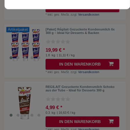
IN DEN WARENKORB
*
inkl. ges. MwSt.
zzgl.
Versandkosten
Artikelpaket
[Paket] Régilait Gezuckerte Kondensmilch 6x
300 g – Ideal für Desserts & Backen
19,99 € *
1.8
kg
| 11,11 € / kg
IN DEN WARENKORB
*
inkl. ges. MwSt.
zzgl.
Versandkosten
REGILAIT Gezuckerte Kondensmilch Schoko
aus der Tube – Ideal für Desserts 300 g
4,99 € *
0.3
kg
| 16,63 € / kg
IN DEN WARENKORB
*
inkl. ges. MwSt.
zzgl.
Versandkosten