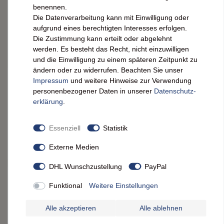
benennen.
5,89 € *
Die Datenverarbeitung kann mit Einwilligung oder
0.57
kg
| 10,33 € / kg
aufgrund eines berechtigten Interesses erfolgen.
IN DEN WARENKORB
Die Zustimmung kann erteilt oder abgelehnt
werden. Es besteht das Recht, nicht einzuwilligen
*
inkl. ges. MwSt.
zzgl.
Versandkosten
und die Einwilligung zu einem späteren Zeitpunkt zu
ändern oder zu widerrufen. Beachten Sie unser
Mont Blanc RIZ AU LAIT - Cremiger Milchreis im
Impressum
und weitere Hinweise zur Verwendung
570g Becher, traditionell französisch
personenbezogener Daten in unserer
Daten­schutz­
erklärung
.
4,99 € *
570
gr.
| 8,75 € / kg
Essenziell
Statistik
ARTIKEL ANZEIGEN
Externe Medien
*
inkl. ges. MwSt.
zzgl.
Versandkosten
DHL Wunschzustellung
PayPal
Régilait Gezuckerte Kondensmilch 300 g – Ideal
für Desserts & Backen
Funktional
Weitere Einstellungen
Alle akzeptieren
Alle ablehnen
4,59 € *
0.3
kg
| 15,30 € / kg