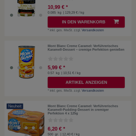
10,99 € *
0.085
kg
| 129,29 € / kg
IN DEN WARENKORB
*
inkl. ges. MwSt.
zzgl.
Versandkosten
Mont Blanc Creme Caramel: Verführerisches
Karamell-Dessert – cremige Perfektion genießen
5,99 € *
0.57
kg
| 10,51 € / kg
ARTIKEL ANZEIGEN
*
inkl. ges. MwSt.
zzgl.
Versandkosten
Neuheit
Mont Blanc Creme Caramel: Verführerisches
Karamell-Pudding-Dessert in cremiger
Perfektion 4 x 125g
6,20 € *
500
gr.
| 12,40 € / kg