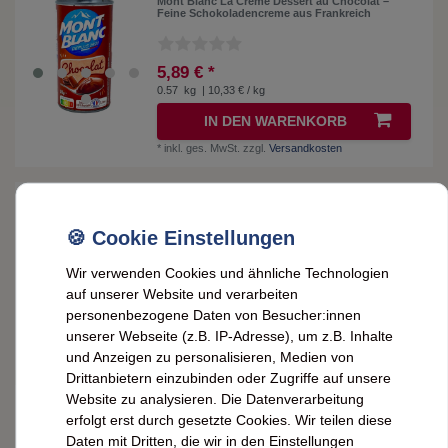
Mont Blanc La Crème Dessert au Chocolat –
Feine Schokoladencreme aus Frankreich
5,89 € *
0.57
kg
| 10,33 € / kg
IN DEN WARENKORB
*
inkl. ges. MwSt.
zzgl.
Versandkosten
Neuheit
Mont Blanc La Crème Dessert au Chocolat Noir:
Cremiger Schokoladengenuss in jeder Portion 4
x 125g
Wir verwenden Cookies und ähnliche Technologien
5,89 € *
auf unserer Website und verarbeiten
500
gr.
| 11,78 € / kg
personenbezogene Daten von Besucher:innen
ARTIKEL ANZEIGEN
unserer Webseite (z.B. IP-Adresse), um z.B. Inhalte
*
inkl. ges. MwSt.
zzgl.
Versandkosten
und Anzeigen zu personalisieren, Medien von
Drittanbietern einzubinden oder Zugriffe auf unsere
Website zu analysieren. Die Datenverarbeitung
Mont Blanc Praliné Nougat Dessertcreme –
Süßes Genusserlebnis für jeden Tag 570 Gr.
erfolgt erst durch gesetzte Cookies. Wir teilen diese
Daten mit Dritten, die wir in den Einstellungen