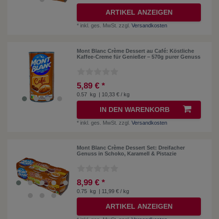
ARTIKEL ANZEIGEN
*
inkl. ges. MwSt.
zzgl.
Versandkosten
Mont Blanc Crème Dessert au Café: Köstliche
Kaffee-Creme für Genießer – 570g purer Genuss
5,89 € *
0.57
kg
| 10,33 € / kg
IN DEN WARENKORB
*
inkl. ges. MwSt.
zzgl.
Versandkosten
Mont Blanc Crème Dessert Set: Dreifacher
Genuss in Schoko, Karamell & Pistazie
8,99 € *
0.75
kg
| 11,99 € / kg
ARTIKEL ANZEIGEN