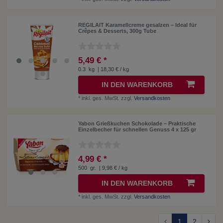
REGILAIT Karamellcreme gesalzen – Ideal für
Crêpes & Desserts, 300g Tube
5,49 € *
0.3
kg
| 18,30 € / kg
IN DEN WARENKORB
*
inkl. ges. MwSt.
zzgl.
Versandkosten
Yabon Grießkuchen Schokolade – Praktische
Einzelbecher für schnellen Genuss 4 x 125 gr
4,99 € *
500
gr.
| 9,98 € / kg
IN DEN WARENKORB
*
inkl. ges. MwSt.
zzgl.
Versandkosten
1
2