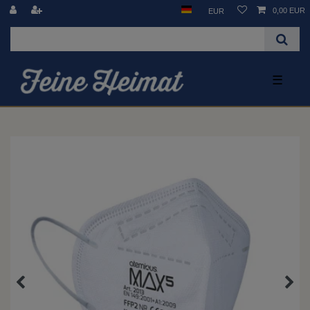
0,00 EUR
EUR
☰