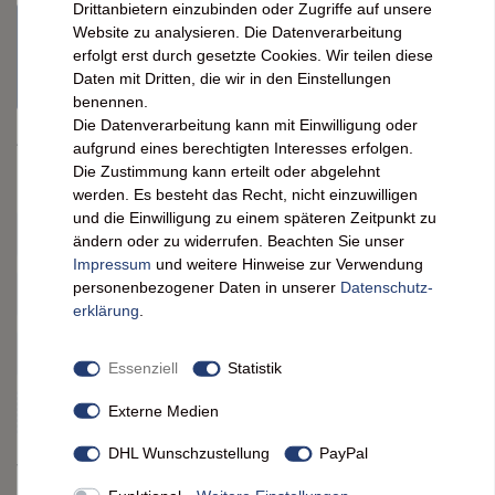
Drittanbietern einzubinden oder Zugriffe auf unsere
Artikel derzeit nicht verfügbar
Website zu analysieren. Die Datenverarbeitung
erfolgt erst durch gesetzte Cookies. Wir teilen diese
Nicht lieferbar? Schreiben Sie uns einfach an
FeineHeimat
. Oft
Daten mit Dritten, die wir in den Einstellungen
können wir den Artikel kurzfristig für Sie beschaffen.
benennen.
Die Datenverarbeitung kann mit Einwilligung oder
Artikelnummer
9465
aufgrund eines berechtigten Interesses erfolgen.
Die Zustimmung kann erteilt oder abgelehnt
Menge:
1 Stck.
werden. Es besteht das Recht, nicht einzuwilligen
und die Einwilligung zu einem späteren Zeitpunkt zu
Bitte wählen
Keine Auswahl
1 Stck.
ändern oder zu widerrufen. Beachten Sie unser
Impressum
und weitere Hinweise zur Verwendung
personenbezogener Daten in unserer
Daten­schutz­
10 Stck
30 Stck.
50 Stck.
60 Stck.
erklärung
.
90 Stck.
100 Stck.
120 Stck.
150 Stck.
Essenziell
Statistik
Externe Medien
500 Stck.
540 Stck.
1080 Stck.
DHL Wunschzustellung
PayPal
Verpackung:
lose im Beutel