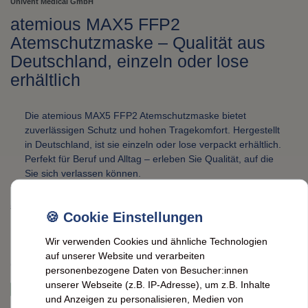
Univent Medical GmbH
atemious MAX5 FFP2
Atemschutzmaske – Qualität aus
Deutschland, einzeln oder lose
erhältlich
Die atemious MAX5 FFP2 Atemschutzmaske bietet
zuverlässigen Schutz und hohen Tragekomfort. Hergestellt
in Deutschland, ist sie einzeln oder lose verpackt erhältlich.
Perfekt für Beruf und Alltag – erleben Sie Qualität, auf die
Sie sich verlassen können.
UVP 2,39 €
*
2,09 EUR
Wir verwenden Cookies und ähnliche Technologien
Inhalt
1
Stck.
auf unserer Website und verarbeiten
Grundpreis
2,09 € / Stck.
personenbezogene Daten von Besucher:innen
unserer Webseite (z.B. IP-Adresse), um z.B. Inhalte
sofort versandfertig. Lieferzeit ca. 2 Werktage
und Anzeigen zu personalisieren, Medien von