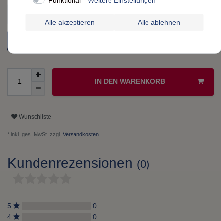
Funktional
Weitere Einstellungen
Bitte wählen
Keine Auswahl
einzeln verpackt
Alle akzeptieren
Alle ablehnen
lose im Beutel
IN DEN WARENKORB
Wunschliste
* inkl. ges. MwSt. zzgl.
Versandkosten
Kundenrezensionen
(0)
5
0
4
0