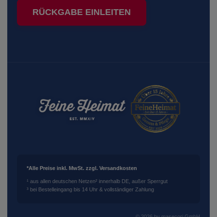
RÜCKGABE EINLEITEN
*Alle Preise inkl. MwSt. zzgl. Versandkosten
¹ aus allen deutschen Netzen
² innerhalb DE, außer Sperrgut
³ bei Bestelleingang bis 14 Uhr & vollständiger Zahlung
© 2026 by masecori GmbH