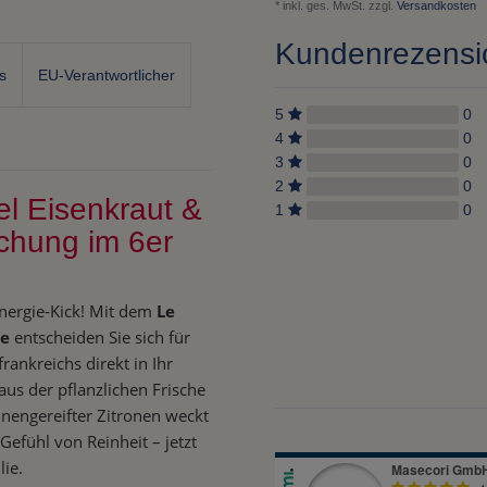
* inkl. ges. MwSt. zzgl.
Versandkosten
Kundenrezens
s
EU-Verantwortlicher
5
0
4
0
3
0
2
0
el Eisenkraut &
1
0
schung im 6er
nergie-Kick! Mit dem
Le
ne
entscheiden Sie sich für
ankreichs direkt in Ihr
us der pflanzlichen Frische
nengereifter Zitronen weckt
Gefühl von Reinheit – jetzt
lie.