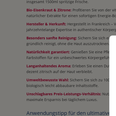
insgesamt 1500ml spritzige Frische.
Bio-Eisenkraut & Zitrone:
Profitieren Sie von der vi
natürlicher Extrakte für einen sofortigen Energie-Bo
Hersteller & Herkunft:
Hergestellt in Frankreich – 
jahrzehntelange Expertise in authentischer Körperp
Besonders sanfte Reinigung:
Sichern Sie sich eine
gründlich reinigt, ohne die Haut auszutrocknen.
Natürlichkeit garantiert:
Genießen Sie eine Pflege 
Farbstoffen für ein unbeschwertes Körpergefühl.
Langanhaltendes Aroma:
Erleben Sie einen Duft, d
dezent zitrisch auf der Haut verbleibt.
Umweltbewusste Wahl:
Sichern Sie sich zu 100 % 
biologisch leicht abbaubare Inhaltsstoffe.
Unschlagbares Preis-Leistungs-Verhältnis:
Nutzen 
maximale Ersparnis bei täglichem Luxus.
Anwendungstipp für den ultimativen