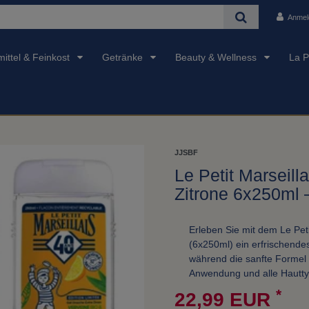
Anmel
ittel & Feinkost
Getränke
Beauty & Wellness
La P
JJSBF
Le Petit Marseill
Zitrone 6x250ml 
Erleben Sie mit dem Le Peti
(6x250ml) ein erfrischendes
während die sanfte Formel Ih
Anwendung und alle Hautty
*
22,99 EUR