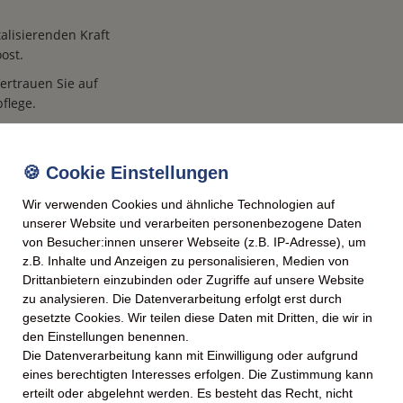
talisierenden Kraft
ost.
Vertrauen Sie auf
flege.
 pH-hautneutrale Formel, die
frei von Parabenen und
Wir verwenden Cookies und ähnliche Technologien auf
unserer Website und verarbeiten personenbezogene Daten
er gute Laune verbreitet und
von Besucher:innen unserer Webseite (z.B. IP-Adresse), um
z.B. Inhalte und Anzeigen zu personalisieren, Medien von
recycelbare Flaschen und
Drittanbietern einzubinden oder Zugriffe auf unsere Website
zu analysieren. Die Datenverarbeitung erfolgt erst durch
gesetzte Cookies. Wir teilen diese Daten mit Dritten, die wir in
Sie den Vorratspack für
den Einstellungen benennen.
Die Datenverarbeitung kann mit Einwilligung oder aufgrund
eines berechtigten Interesses erfolgen. Die Zustimmung kann
 Frische-Moment
erteilt oder abgelehnt werden. Es besteht das Recht, nicht