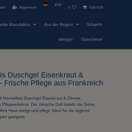
EUR
den
Registrieren
0
0,00 EUR
etite Manufaktur
Aus der Region
%Sale%
allergyx
Gutscheine
ais Duschgel Eisenkraut &
– Frische Pflege aus Frankreich
t Marseillais Duschgel Eisenkraut & Zitrone
 Pflegeerlebnis. Der zitrische Duft belebt die Sinne,
re Haut reinigt und pflegt. Ideal für die tägliche
pen geeignet.