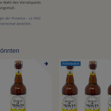
die Wahl des Vorratspacks
ungsmüll.
gie der Provence – Le Petit
eineHeimat bestellen.
könnten
Artikelpaket