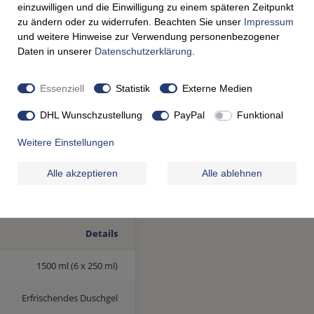
einzuwilligen und die Einwilligung zu einem späteren Zeitpunkt
höpfen, tragen Sie eine
zu ändern oder zu widerrufen. Beachten Sie unser
Impressum
auf. Massieren Sie den
und weitere Hinweise zur Verwendung personenbezogener
gungen ein und atmen Sie
Daten in unserer
Daten­schutz­erklärung
.
rlicher Wachmacher für
ßend gründlich mit
Essenziell
Statistik
Externe Medien
sauber, weich und herrlich
DHL Wunschzustellung
PayPal
Funktional
Weitere Einstellungen
Alle akzeptieren
Alle ablehnen
Details
1500 ml (6 x 250 ml)
Erfrischendes Duschgel