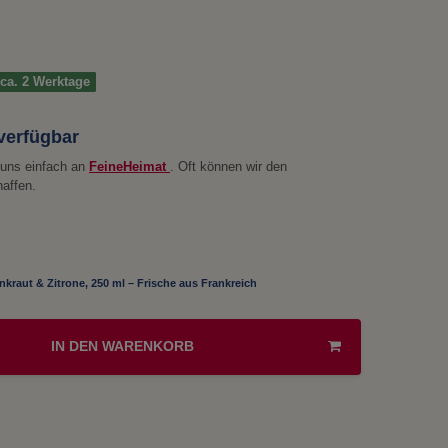
t ca. 2 Werktage
 verfügbar
e uns einfach an
FeineHeimat
. Oft können wir den
haffen.
enkraut & Zitrone, 250 ml – Frische aus Frankreich
IN DEN WARENKORB