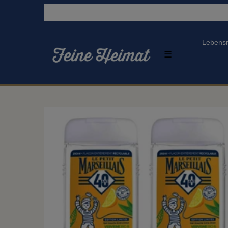
Lebensm
☰