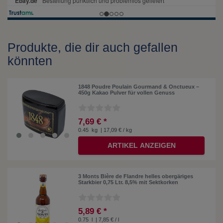
Produkte, die dir auch gefallen
könnten
1848 Poudre Poulain Gourmand & Onctueux –
450g Kakao Pulver für vollen Genuss
7,69 € *
0.45
kg
| 17,09 € / kg
ARTIKEL ANZEIGEN
3 Monts Bière de Flandre helles obergäriges
Starkbier 0,75 Ltr. 8,5% mit Sektkorken
5,89 € *
0.75
l
| 7,85 € / l