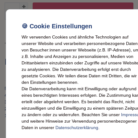
IN DEN WARENKORB
Wunschliste
Wir verwenden Cookies und ähnliche Technologien auf
unserer Website und verarbeiten personenbezogene Daten
* inkl. ges. MwSt. zzgl.
Versandkosten
von Besucher:innen unserer Webseite (z.B. IP-Adresse), u
z.B. Inhalte und Anzeigen zu personalisieren, Medien von
Kundenrezensionen
(0)
Drittanbietern einzubinden oder Zugriffe auf unsere Websit
zu analysieren. Die Datenverarbeitung erfolgt erst durch
gesetzte Cookies. Wir teilen diese Daten mit Dritten, die wir 
den Einstellungen benennen.
5
0
Die Datenverarbeitung kann mit Einwilligung oder aufgrund
4
0
eines berechtigten Interesses erfolgen. Die Zustimmung ka
erteilt oder abgelehnt werden. Es besteht das Recht, nicht
3
0
einzuwilligen und die Einwilligung zu einem späteren Zeitpu
2
0
zu ändern oder zu widerrufen. Beachten Sie unser
Impres
1
0
und weitere Hinweise zur Verwendung personenbezogener
Daten in unserer
Daten­schutz­erklärung
.
Bewertungssterne