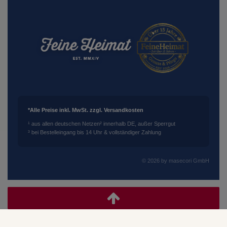
*Alle Preise inkl. MwSt. zzgl. Versandkosten
¹ aus allen deutschen Netzen
² innerhalb DE, außer Sperrgut
³ bei Bestelleingang bis 14 Uhr & vollständiger Zahlung
© 2026 by masecori GmbH