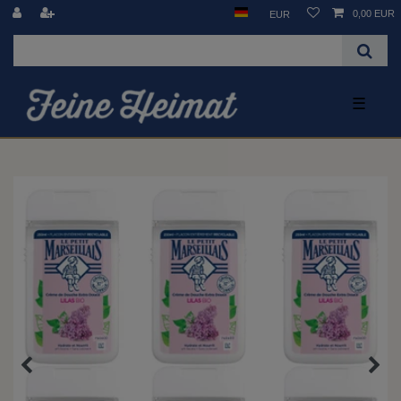
0,00 EUR
EUR
☰