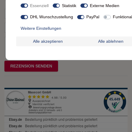
1
2
3
4
5
Essenziell
Statistik
Externe Medien
von
von
von
von
von
DHL Wunschzustellung
PayPal
Funktiona
Ihr
Platzhalter
5
5
5
5
5
Anzeigename
Weitere Einstellungen
Bewertungssternen
Bewertungssternen
Bewertungssternen
Bewertungssternen
Bewertungssternen
(optional)
Titel
Alle akzeptieren
Alle ablehnen
Rezensionstext
REZENSION SENDEN