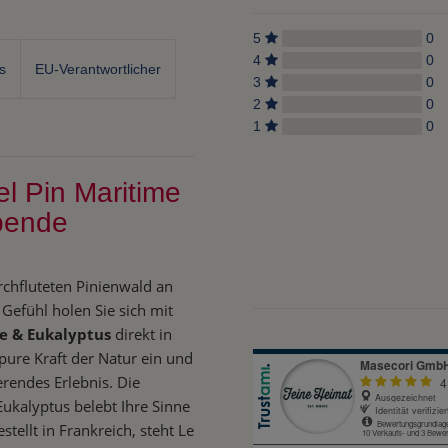
5
0
4
0
s
EU-Verantwortlicher
3
0
2
0
1
0
el Pin Maritime
bende
rchfluteten Pinienwald an
Gefühl holen Sie sich mit
me & Eukalyptus
direkt in
 pure Kraft der Natur ein und
ierendes Erlebnis. Die
ukalyptus belebt Ihre Sinne
tellt in Frankreich, steht Le