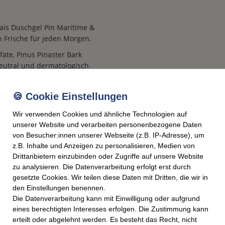
lais Duschgel Pin Maritime &
n Frische für jeden Morgen.
ate, Pinus Pinaster Bark
neutral und dermatologisch
e Desmoulins, 92130 Issy-les-
che Pflege aus dem Süden.
Wir verwenden Cookies und ähnliche Technologien auf
den Formel, die gründlich
unserer Website und verarbeiten personenbezogene Daten
ür den Tag verleiht.
von Besucher:innen unserer Webseite (z.B. IP-Adresse), um
z.B. Inhalte und Anzeigen zu personalisieren, Medien von
Gefühl von Freiheit durch
Drittanbietern einzubinden oder Zugriffe auf unsere Website
am französischen Mittelmeer
zu analysieren. Die Datenverarbeitung erfolgt erst durch
gesetzte Cookies. Wir teilen diese Daten mit Dritten, die wir in
 Extrakte der Pinie und des
den Einstellungen benennen.
lassen.
Die Datenverarbeitung kann mit Einwilligung oder aufgrund
eines berechtigten Interesses erfolgen. Die Zustimmung kann
 Pflege, die das natürliche
erteilt oder abgelehnt werden. Es besteht das Recht, nicht
idigkeit sorgt.