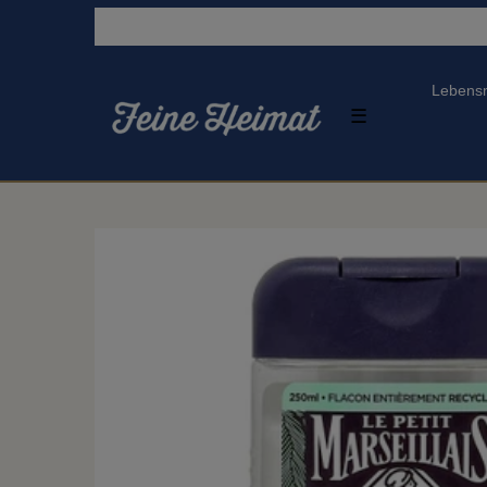
Lebensm
☰