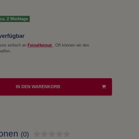
t ca. 2 Werktage
 verfügbar
e uns einfach an
FeineHeimat
. Oft können wir den
haffen.
IN DEN WARENKORB
ionen
(0)