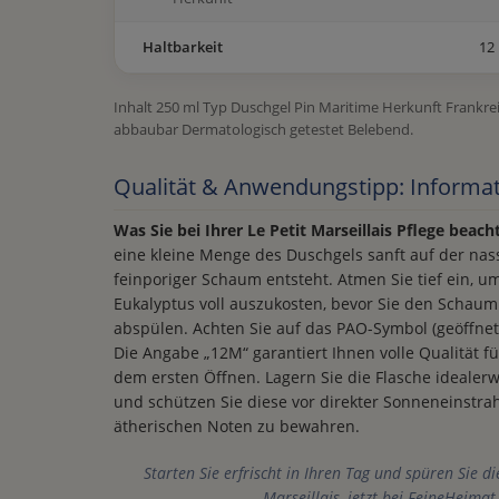
Haltbarkeit
12
Inhalt 250 ml Typ Duschgel Pin Maritime Herkunft Frankre
abbaubar Dermatologisch getestet Belebend.
Qualität & Anwendungstipp: Informat
Was Sie bei Ihrer Le Petit Marseillais Pflege beach
eine kleine Menge des Duschgels sanft auf der nass
feinporiger Schaum entsteht. Atmen Sie tief ein, 
Eukalyptus voll auszukosten, bevor Sie den Scha
abspülen. Achten Sie auf das PAO-Symbol (geöffnete
Die Angabe „12M“ garantiert Ihnen volle Qualität f
dem ersten Öffnen. Lagern Sie die Flasche ideale
und schützen Sie diese vor direkter Sonneneinstrah
ätherischen Noten zu bewahren.
Starten Sie erfrischt in Ihren Tag und spüren Sie di
Marseillais, jetzt bei FeineHeimat 