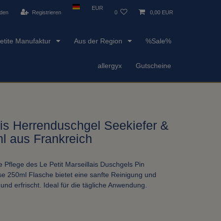
EUR
den
Registrieren
0
0,00 EUR
etite Manufaktur
Aus der Region
%Sale%
allergyx
Gutscheine
ais Herrenduschgel Seekiefer &
l aus Frankreich
e Pflege des Le Petit Marseillais Duschgels Pin
se 250ml Flasche bietet eine sanfte Reinigung und
 und erfrischt. Ideal für die tägliche Anwendung.