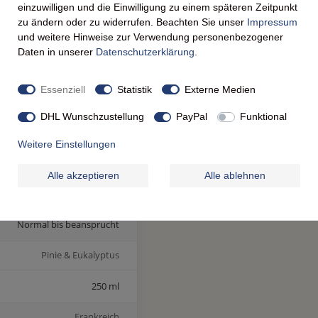
einzuwilligen und die Einwilligung zu einem späteren Zeitpunkt
atur durch eine biologisch
zu ändern oder zu widerrufen. Beachten Sie unser
Impressum
e Verpackung.
und weitere Hinweise zur Verwendung personenbezogener
Daten in unserer
Daten­schutz­erklärung
.
Essenziell
Statistik
Externe Medien
DHL Wunschzustellung
PayPal
Funktional
TEN
Weitere Einstellungen
Details
Alle akzeptieren
Alle ablehnen
Duschgel (Gel Douche)
Normal bis beansprucht
Pinie & Eukalyptus
250 ml
Frankreich