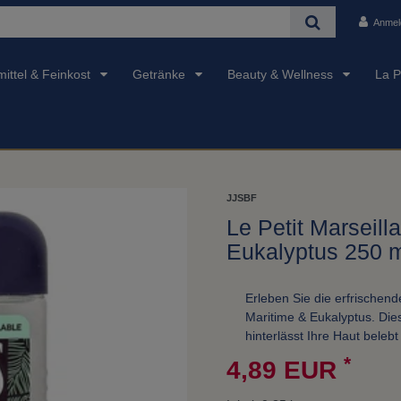
Anmel
ittel & Feinkost
Getränke
Beauty & Wellness
La P
JJSBF
Le Petit Marseill
Eukalyptus 250 m
Erleben Sie die erfrischend
Maritime & Eukalyptus. Die
hinterlässt Ihre Haut belebt
*
4,89 EUR