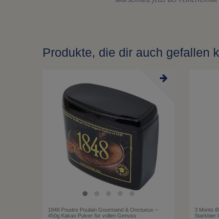
Produkte, die dir auch gefallen 
1848 Poudre Poulain Gourmand & Onctueux –
3 Monts Bi
450g Kakao Pulver für vollen Genuss
Starkbier 