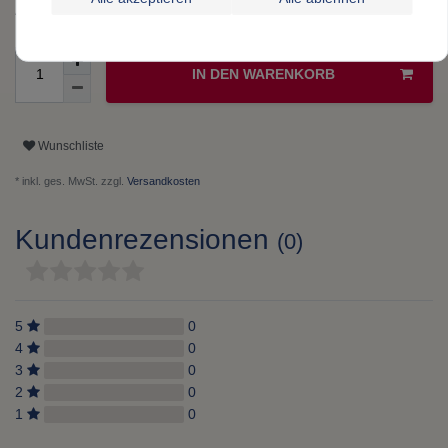
Artikelnummer
6397
IN DEN WARENKORB
Wunschliste
* inkl. ges. MwSt. zzgl.
Versandkosten
Kundenrezensionen
(0)
5
0
4
0
3
0
2
0
1
0