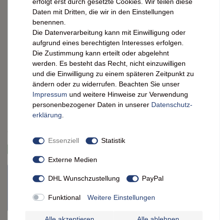
erfolgt erst durch gesetzte Cookies. Wir teilen diese
Metalldose Gallseife
Daten mit Dritten, die wir in den Einstellungen
Fleckenentferner 100 Gramm
benennen.
Die Datenverarbeitung kann mit Einwilligung oder
aufgrund eines berechtigten Interesses erfolgen.
Entdecken Sie die Effektivität von La Savonnerie De Nyons
Die Zustimmung kann erteilt oder abgelehnt
Gallseife Fleckenentferner! Praktisch in der Metalldose,
werden. Es besteht das Recht, nicht einzuwilligen
perfekt für unterwegs. Jetzt Flecken mühelos entfernen
und die Einwilligung zu einem späteren Zeitpunkt zu
und Ihre Kleidung strahlend sauber halten!
ändern oder zu widerrufen. Beachten Sie unser
Impressum
und weitere Hinweise zur Verwendung
*
6,90 EUR
personenbezogener Daten in unserer
Daten­schutz­
erklärung
.
Inhalt
0,1
kg
Grundpreis
69,00 € / kg
Essenziell
Statistik
sofort versandfertig. Lieferzeit ca. 2 Werktage
Externe Medien
Artikel derzeit nicht verfügbar
DHL Wunschzustellung
PayPal
Nicht lieferbar? Schreiben Sie uns einfach an
FeineHeimat
. Oft
Funktional
Weitere Einstellungen
können wir den Artikel kurzfristig für Sie beschaffen.
Alle akzeptieren
Alle ablehnen