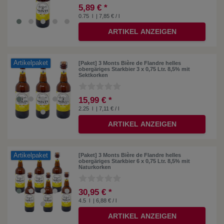
5,89 € *
0.75
l
| 7,85 € / l
ARTIKEL ANZEIGEN
Artikelpaket
[Paket] 3 Monts Bière de Flandre helles
obergäriges Starkbier 3 x 0,75 Ltr. 8,5% mit
Sektkorken
15,99 € *
2.25
l
| 7,11 € / l
ARTIKEL ANZEIGEN
Artikelpaket
[Paket] 3 Monts Bière de Flandre helles
obergäriges Starkbier 6 x 0,75 Ltr. 8,5% mit
Naturkorken
30,95 € *
4.5
l
| 6,88 € / l
ARTIKEL ANZEIGEN