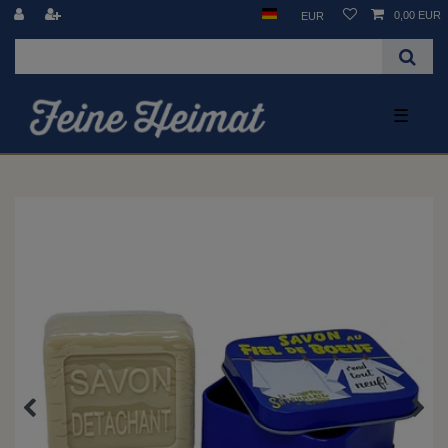
0,00 EUR
EUR
☰