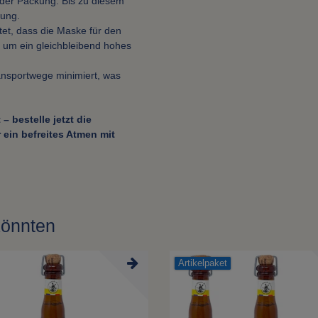
 der Packung. Bis zu diesem
tung.
et, dass die Maske für den
 um ein gleichbleibend hohes
ansportwege minimiert, was
– bestelle jetzt die
ein befreites Atmen mit
könnten
Artikelpaket