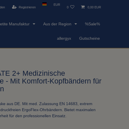
EUR
den
Registrieren
0
0,00 EUR
etite Manufaktur
Aus der Region
%Sale%
allergyx
Gutscheine
TE 2+ Medizinische
- Mit Komfort-Kopfbändern für
en
ske aus DE. Mit med. Zulassung EN 14683, extrem
 druckfreien ErgoFlex-Ohrbändern. Bietet maximalen
heit für den professionellen Einsatz.