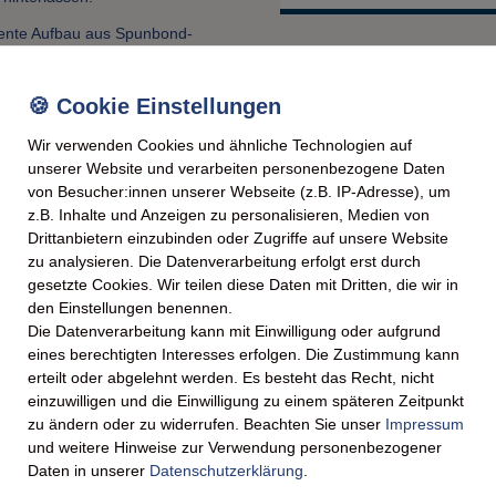
gente Aufbau aus Spunbond-
Cotton Komfort-Vlies garantiert
chutz:
Wir verwenden Cookies und ähnliche Technologien auf
unserer Website und verarbeiten personenbezogene Daten
-Lage
. In einem komplexen
von Besucher:innen unserer Webseite (z.B. IP-Adresse), um
Fasern zu einem extrem feinen
z.B. Inhalte und Anzeigen zu personalisieren, Medien von
ektrostatisch aufgeladen
.
Drittanbietern einzubinden oder Zugriffe auf unsere Website
len an und bindet sie sicher im
zu analysieren. Die Datenverarbeitung erfolgt erst durch
, was die Barrierewirkung gegen
gesetzte Cookies. Wir teilen diese Daten mit Dritten, die wir in
den Einstellungen benennen.
Die Datenverarbeitung kann mit Einwilligung oder aufgrund
rungen
eines berechtigten Interesses erfolgen. Die Zustimmung kann
erteilt oder abgelehnt werden. Es besteht das Recht, nicht
einzuwilligen und die Einwilligung zu einem späteren Zeitpunkt
zu ändern oder zu widerrufen. Beachten Sie unser
Impressum
und weitere Hinweise zur Verwendung personenbezogener
Daten in unserer
Daten­schutz­erklärung
.