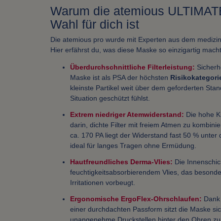
Warum die atemious ULTIMATE
Wahl für dich ist
Die atemious pro wurde mit Experten aus dem medizinis
Hier erfährst du, was diese Maske so einzigartig macht
Überdurchschnittliche Filterleistung:
Sicherh
Maske ist als PSA der höchsten
Risikokategorie
kleinste Partikel weit über dem geforderten Stan
Situation geschützt fühlst.
Extrem niedriger Atemwiderstand:
Die hohe K
darin, dichte Filter mit freiem Atmen zu kombini
ca. 170 PA liegt der Widerstand fast 50 % unte
ideal für langes Tragen ohne Ermüdung.
Hautfreundliches Derma-Vlies:
Die Innenschic
feuchtigkeitsabsorbierendem Vlies, das besonder
Irritationen vorbeugt.
Ergonomische ErgoFlex-Ohrschlaufen:
Dank 
einer durchdachten Passform sitzt die Maske s
unangenehme Druckstellen hinter den Ohren zu 