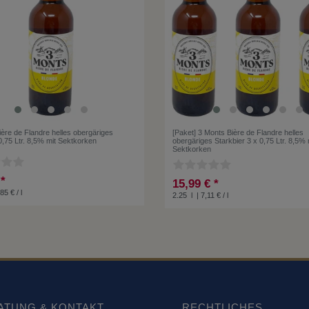
ère de Flandre helles obergäriges
[Paket] 3 Monts Bière de Flandre helles
0,75 Ltr. 8,5% mit Sektkorken
obergäriges Starkbier 3 x 0,75 Ltr. 8,5% 
Sektkorken
 *
15,99 € *
85 € / l
2.25
l
| 7,11 € / l
ATUNG & KONTAKT
RECHTLICHES