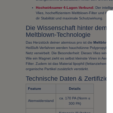
Hochwirksamer 4-Lagen-Verbund:
Der intelli
Vlies, hocheffizientem Meltblown-Filter und Hot 
dir Stabilität und maximale Schutzwirkung.
Die Wissenschaft hinter dem S
Meltblown-Technologie
Das Herzstück deiner atemious pro ist die
Meltblown
Heißluft-Verfahren werden hauchdünne Polypropylen-
Netz verwirbelt. Die Besonderheit: Dieses Vlies wird
el
Wie ein Magnet zieht es selbst kleinste Viren in Aeroso
Filter. Zudem ist das Material lipophil (fettanziehend)
organische Partikel zusätzlich verstärkt.
Technische Daten & Zertifizie
Feature
Details
ca. 170 PA (Norm ≤
Atemwiderstand
300 PA)