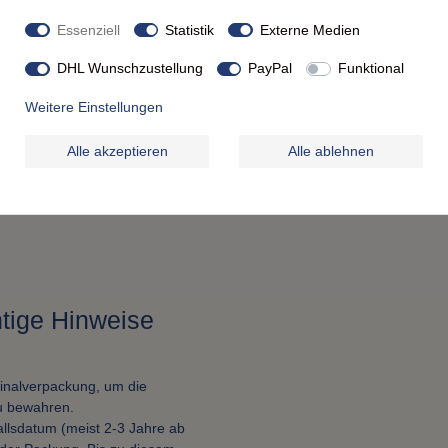
Essenziell
Statistik
Externe Medien
DHL Wunschzustellung
PayPal
Funktional
Weitere Einstellungen
Alle akzeptieren
Alle ablehnen
htige Hinweise
ginalverpackung, um die
zu bewahren.
lsdatum (meist 2-3 Jahre ab