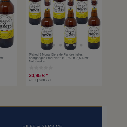
[Paket] 3 Monts Bière de Flandre helles
mit
obergäriges Starkbier 6 x 0,75 Ltr. 8,5% mit
Naturkorken
30,95 € *
4.5
l
| 6,88 € / l
HILFE & SERVICE