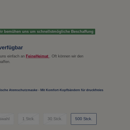
 wir bemühen uns um schnellstmögliche Beschaffung
 verfügbar
e uns einfach an
FeineHeimat
. Oft können wir den
haffen.
ische Atemschutzmaske - Mit Komfort-Kopfbändern für druckfreies
swahl
1 Stck.
30 Stck.
500 Stck.