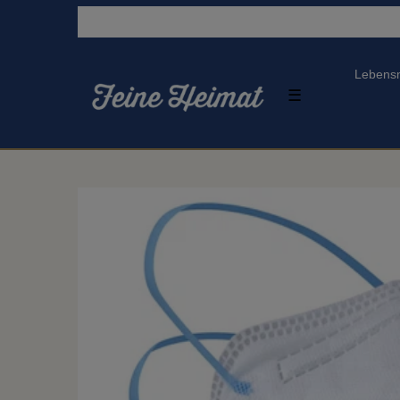
Lebensm
☰