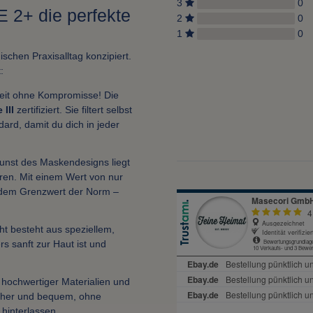
3
0
 2+ die perfekte
2
0
1
0
chen Praxisalltag konzipiert.
:
eit ohne Kompromisse! Die
 III
zertifiziert. Sie filtert selbst
dard, damit du dich in jeder
unst des Maskendesigns liegt
eren. Mit einem Wert von nur
r dem Grenzwert der Norm –
ht besteht aus speziellem,
s sanft zur Haut ist und
hochwertiger Materialien und
icher und bequem, ohne
hinterlassen.