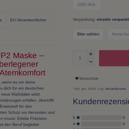
1080 Stck.
Verpackung:
einzeln verpackt
s
EU-Verantwortlicher
Bitte wählen
Keine Au
FP2 Maske –
berlegener
 Atemkomfort
Wunschliste
s, wenn es um deine
u dich für ein deutsches
* inkl. ges. MwSt. zzgl.
Versandkosten
t neue Maßstäbe setzt.
Kundenrezens
derungen erfüllen, übertrifft
Entwickelt für den
ienten Schutz vor Aerosolen und
5
0
en musst. Erlebe Präzision
4
0
d den Beruf begleitet.