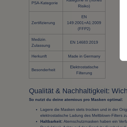
Kategorie III (hohes
PSA-Kategorie
Risiko)
EN
Zertifizierung
149:2001+A1:2009
(FFP2)
Medizin.
EN 14683:2019
Zulassung
Herkunft
Made in Germany
Elektrostatische
Besonderheit
Filterung
Qualität & Nachhaltigkeit: Wic
So nutzt du deine atemious pro Masken optimal:
Lagere die Masken stets trocken und in der Ori
elektrostatische Ladung des Meltblown-Filters 
Haltbarkeit:
Atemschutzmasken haben ein Verfal