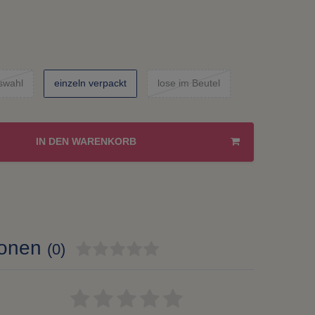
swahl
einzeln verpackt
lose im Beutel
IN DEN WARENKORB
ionen
(0)
Bewertungssterne
1
2
3
4
5