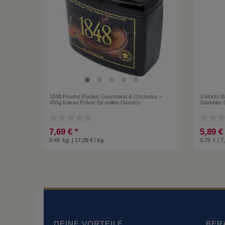
1848 Poudre Poulain Gourmand & Onctueux –
3 Monts Bi
450g Kakao Pulver für vollen Genuss
Starkbier 
7,69 € *
5,89 €
0.45
kg
| 17,09 € / kg
0.75
l
| 7,
DEINE VORTEILE
BER