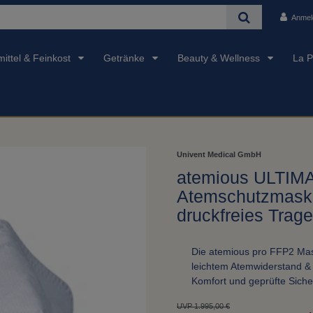
Anmel
ittel & Feinkost
Getränke
Beauty & Wellness
La P
Univent Medical GmbH
atemious ULTIMA
Atemschutzmaske 
druckfreies Trag
Die atemious pro FFP2 Ma
leichtem Atemwiderstand &
Komfort und geprüfte Sicher
UVP 1.995,00 €