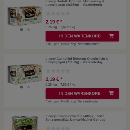
d'aucy Borlotti Bohnen: Mild-nussig &
dampfgegart (2x150g) – Verzehrfertig
2,19 € *
0.28
kg
| 7,82 € / kg
IN DEN WARENKORB
*
inkl. ges. MwSt.
zzgl.
Versandkosten
d'aucy Cannellini Bohnen: Cremig-fein &
dampfgegart (2x150g) – Verzehrfertig
2,19 € *
0.28
kg
| 7,82 € / kg
IN DEN WARENKORB
*
inkl. ges. MwSt.
zzgl.
Versandkosten
d'aucy Erbsen extra fein (400g) – Zarte
Spitzenqualität & erntefrischer Genuss