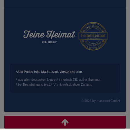
*Alle Preise inkl. MwSt. zzgl. Versandkosten
¹ aus allen deutschen Netzen
² innerhalb DE, außer Sperrgut
³ bei Bestelleingang bis 14 Uhr & vollständiger Zahlung
© 2026 by masecori GmbH