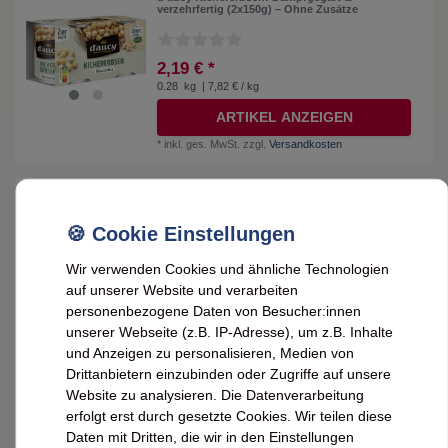
verzehrfertig (2x150g) – Ohne Zusätze
2,19 € *
0.28
kg
| 7,82 € / kg
ARTIKEL ANZEIGEN
*
inkl. ges. MwSt.
zzgl.
Versandkosten
d'aucy Kidneybohnen: Dampfgegart &
verzehrfertig (2x150g) – Ohne Zusätze
2,19 € *
Wir verwenden Cookies und ähnliche Technologien
0.28
kg
| 7,82 € / kg
auf unserer Website und verarbeiten
personenbezogene Daten von Besucher:innen
IN DEN WARENKORB
unserer Webseite (z.B. IP-Adresse), um z.B. Inhalte
*
inkl. ges. MwSt.
zzgl.
Versandkosten
und Anzeigen zu personalisieren, Medien von
Drittanbietern einzubinden oder Zugriffe auf unsere
Website zu analysieren. Die Datenverarbeitung
d'aucy Ratatouille à la Provençale: Bunte
Gemüsemischung à la Provence – 380g
erfolgt erst durch gesetzte Cookies. Wir teilen diese
Daten mit Dritten, die wir in den Einstellungen