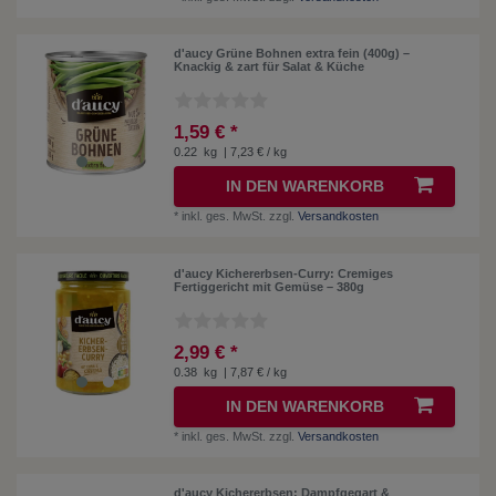
d'aucy Grüne Bohnen extra fein (400g) –
Knackig & zart für Salat & Küche
1,59 € *
0.22
kg
| 7,23 € / kg
IN DEN WARENKORB
*
inkl. ges. MwSt.
zzgl.
Versandkosten
d'aucy Kichererbsen-Curry: Cremiges
Fertiggericht mit Gemüse – 380g
2,99 € *
0.38
kg
| 7,87 € / kg
IN DEN WARENKORB
*
inkl. ges. MwSt.
zzgl.
Versandkosten
d'aucy Kichererbsen: Dampfgegart &