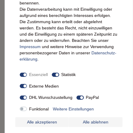
benennen.
2,99 € *
Die Datenverarbeitung kann mit Einwilligung oder
0.38
kg
| 7,87 € / kg
aufgrund eines berechtigten Interesses erfolgen.
IN DEN WARENKORB
Die Zustimmung kann erteilt oder abgelehnt
werden. Es besteht das Recht, nicht einzuwilligen
*
inkl. ges. MwSt.
zzgl.
Versandkosten
und die Einwilligung zu einem späteren Zeitpunkt zu
ändern oder zu widerrufen. Beachten Sie unser
d'aucy Ratatouille Niçoise ohne
Impressum
und weitere Hinweise zur Verwendung
Konservierungsstoffe 750 Gramm
personenbezogener Daten in unserer
Daten­schutz­
erklärung
.
5,95 € *
0.75
kg
| 7,93 € / kg
Essenziell
Statistik
ARTIKEL ANZEIGEN
Externe Medien
*
inkl. ges. MwSt.
zzgl.
Versandkosten
DHL Wunschzustellung
PayPal
d'aucy Schwarze Bohnen: Exotisch &
dampfgegart (2x150g) – Verzehrfertig
Funktional
Weitere Einstellungen
Alle akzeptieren
Alle ablehnen
2,19 € *
0.28
kg
| 7,82 € / kg