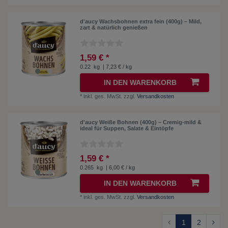
d'aucy Wachsbohnen extra fein (400g) – Mild,
zart & natürlich genießen
1,59 € *
0.22
kg
| 7,23 € / kg
IN DEN WARENKORB
*
inkl. ges. MwSt.
zzgl.
Versandkosten
d'aucy Weiße Bohnen (400g) – Cremig-mild &
ideal für Suppen, Salate & Eintöpfe
1,59 € *
0.265
kg
| 6,00 € / kg
IN DEN WARENKORB
*
inkl. ges. MwSt.
zzgl.
Versandkosten
1
2