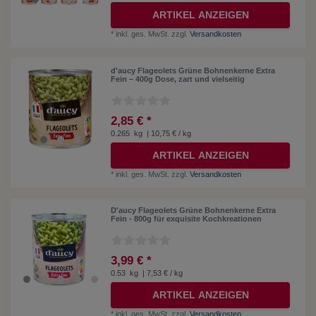
ARTIKEL ANZEIGEN
*
inkl. ges. MwSt.
zzgl.
Versandkosten
d'aucy Flageolets Grüne Bohnenkerne Extra
Fein – 400g Dose, zart und vielseitig
2,85 € *
0.265
kg
| 10,75 € / kg
ARTIKEL ANZEIGEN
*
inkl. ges. MwSt.
zzgl.
Versandkosten
D'aucy Flageolets Grüne Bohnenkerne Extra
Fein - 800g für exquisite Kochkreationen
3,99 € *
0.53
kg
| 7,53 € / kg
ARTIKEL ANZEIGEN
*
inkl. ges. MwSt.
zzgl.
Versandkosten