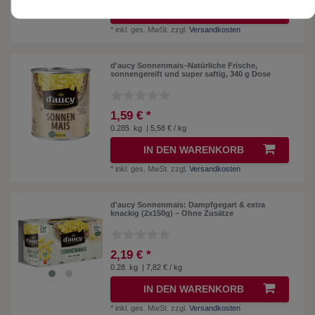
IN DEN WARENKORB
*
inkl. ges. MwSt.
zzgl.
Versandkosten
d'aucy Sonnenmais–Natürliche Frische,
sonnengereift und super saftig, 340 g Dose
1,59 € *
0.285
kg
| 5,58 € / kg
IN DEN WARENKORB
*
inkl. ges. MwSt.
zzgl.
Versandkosten
d'aucy Sonnenmais: Dampfgegart & extra
knackig (2x150g) – Ohne Zusätze
2,19 € *
0.28
kg
| 7,82 € / kg
IN DEN WARENKORB
*
inkl. ges. MwSt.
zzgl.
Versandkosten