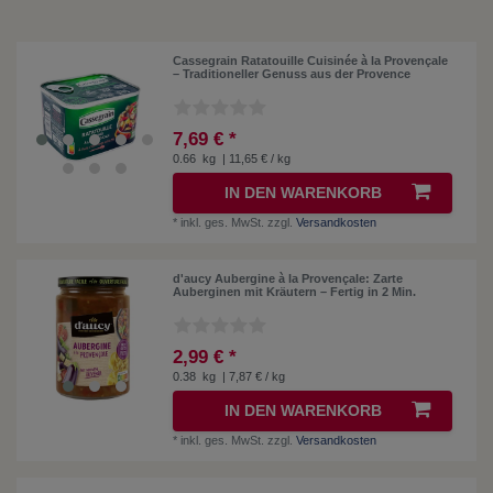
Cassegrain Ratatouille Cuisinée à la Provençale
– Traditioneller Genuss aus der Provence
7,69 € *
0.66
kg
| 11,65 € / kg
IN DEN WARENKORB
*
inkl. ges. MwSt.
zzgl.
Versandkosten
d'aucy Aubergine à la Provençale: Zarte
Auberginen mit Kräutern – Fertig in 2 Min.
2,99 € *
0.38
kg
| 7,87 € / kg
IN DEN WARENKORB
*
inkl. ges. MwSt.
zzgl.
Versandkosten