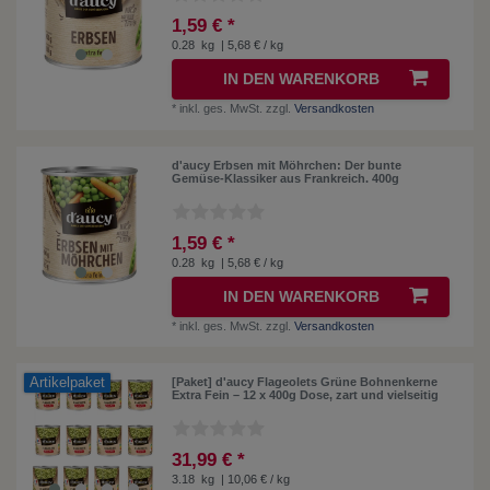
1,59 € *
0.28
kg
| 5,68 € / kg
IN DEN WARENKORB
*
inkl. ges. MwSt.
zzgl.
Versandkosten
d'aucy Erbsen mit Möhrchen: Der bunte
Gemüse-Klassiker aus Frankreich. 400g
1,59 € *
0.28
kg
| 5,68 € / kg
IN DEN WARENKORB
*
inkl. ges. MwSt.
zzgl.
Versandkosten
Artikelpaket
[Paket] d'aucy Flageolets Grüne Bohnenkerne
Extra Fein – 12 x 400g Dose, zart und vielseitig
31,99 € *
3.18
kg
| 10,06 € / kg