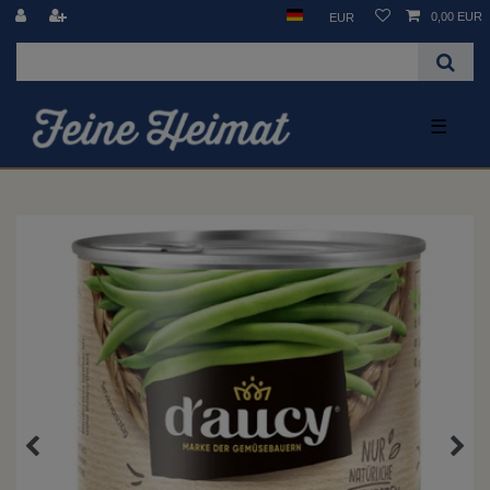
0,00 EUR
EUR
☰