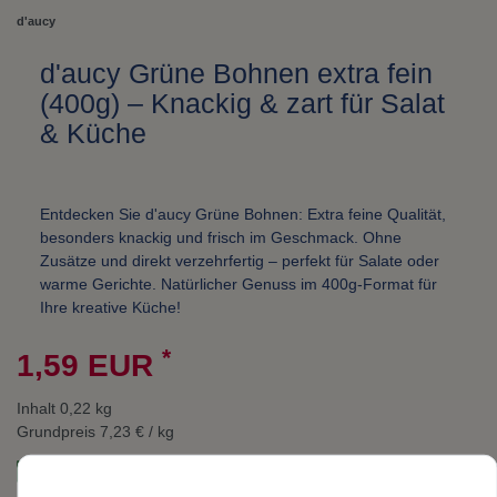
d'aucy
d'aucy Grüne Bohnen extra fein
(400g) – Knackig & zart für Salat
& Küche
Entdecken Sie d'aucy Grüne Bohnen: Extra feine Qualität,
besonders knackig und frisch im Geschmack. Ohne
Zusätze und direkt verzehrfertig – perfekt für Salate oder
warme Gerichte. Natürlicher Genuss im 400g-Format für
Ihre kreative Küche!
*
1,59 EUR
Inhalt
0,22
kg
Grundpreis
7,23 € / kg
sofort versandfertig. Lieferzeit ca. 2 Werktage