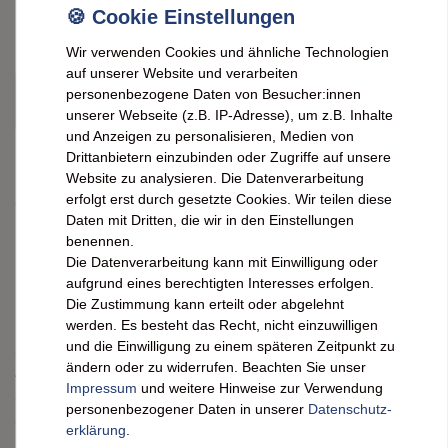
Artikelnummer:
7006710
Wir verwenden Cookies und ähnliche Technologien
auf unserer Website und verarbeiten
personenbezogene Daten von Besucher:innen
IN DEN WARENKORB
unserer Webseite (z.B. IP-Adresse), um z.B. Inhalte
und Anzeigen zu personalisieren, Medien von
Drittanbietern einzubinden oder Zugriffe auf unsere
Wunschliste
Website zu analysieren. Die Datenverarbeitung
erfolgt erst durch gesetzte Cookies. Wir teilen diese
* inkl. ges. MwSt. zzgl.
Versandkosten
Daten mit Dritten, die wir in den Einstellungen
benennen.
Kundenrezensionen
Die Datenverarbeitung kann mit Einwilligung oder
(0)
aufgrund eines berechtigten Interesses erfolgen.
Die Zustimmung kann erteilt oder abgelehnt
werden. Es besteht das Recht, nicht einzuwilligen
und die Einwilligung zu einem späteren Zeitpunkt zu
5
0
ändern oder zu widerrufen. Beachten Sie unser
4
0
Impressum
und weitere Hinweise zur Verwendung
3
0
personenbezogener Daten in unserer
Daten­schutz­
2
0
erklärung
.
1
0