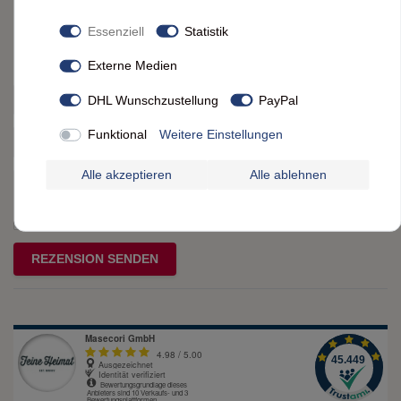
Essenziell
Statistik
Bewertungssterne
1
2
3
4
5
Externe Medien
von
von
von
von
von
DHL Wunschzustellung
PayPal
Ihr
Platzhalter
5
5
5
5
5
Funktional
Weitere Einstellungen
Anzeigename
Bewertungssternen
Bewertungssternen
Bewertungssternen
Bewertungssternen
Bewertungssternen
(optional)
Titel
Alle akzeptieren
Alle ablehnen
Rezensionstext
REZENSION SENDEN