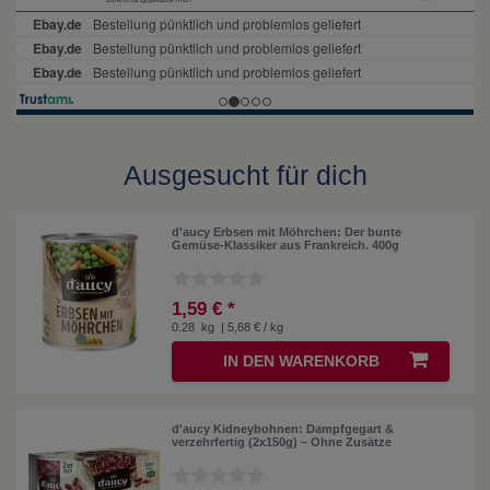
Ausgesucht für dich
d'aucy Erbsen mit Möhrchen: Der bunte
Gemüse-Klassiker aus Frankreich. 400g
1,59 € *
0.28
kg
| 5,68 € / kg
IN DEN WARENKORB
d'aucy Kidneybohnen: Dampfgegart &
verzehrfertig (2x150g) – Ohne Zusätze