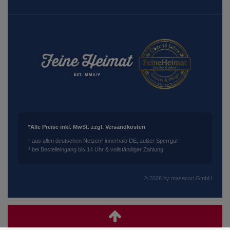
*Alle Preise inkl. MwSt. zzgl. Versandkosten
¹ aus allen deutschen Netzen
² innerhalb DE, außer Sperrgut
³ bei Bestelleingang bis 14 Uhr & vollständiger Zahlung
© 2026 by masecori GmbH