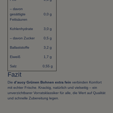
– davon
gesättigte
0,0 g
Fettsäuren
Kohlenhydrate
3,0 g
– davon Zucker
0,5 g
Ballaststoffe
3,2 g
Eiweiß
1,7 g
Salz
0,55 g
Fazit
Die
d’aucy Grünen Bohnen extra fein
verbinden Komfort
mit echter Frische. Knackig, natürlich und vielseitig – ein
unverzichtbarer Vorratsklassiker für alle, die Wert auf Qualität
und schnelle Zubereitung legen.