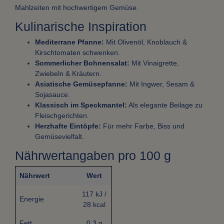
Mahlzeiten mit hochwertigem Gemüse.
Kulinarische Inspiration
Mediterrane Pfanne:
Mit Olivenöl, Knoblauch &
Kirschtomaten schwenken.
Sommerlicher Bohnensalat:
Mit Vinaigrette,
Zwiebeln & Kräutern.
Asiatische Gemüsepfanne:
Mit Ingwer, Sesam &
Sojasauce.
Klassisch im Speckmantel:
Als elegante Beilage zu
Fleischgerichten.
Herzhafte Eintöpfe:
Für mehr Farbe, Biss und
Gemüsevielfalt.
Nährwertangaben pro 100 g
Nährwert
Wert
117 kJ /
Energie
28 kcal
Fett
0,3 g