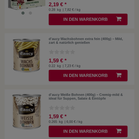
2,19 € *
0.28
kg
| 7,82 € / kg
IN DEN WARENKORB
d'aucy Wachsbohnen extra fein (400g) – Mild,
zart & natürlich genießen
1,59 € *
0.22
kg
| 7,23 € / kg
IN DEN WARENKORB
d'aucy Weiße Bohnen (400g) – Cremig-mild &
ideal für Suppen, Salate & Eintöpfe
1,59 € *
0.265
kg
| 6,00 € / kg
IN DEN WARENKORB