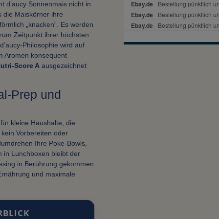
 d’aucy Sonnenmais nicht in
s die Maiskörner ihre
förmlich „knacken“. Es werden
zum Zeitpunkt ihrer höchsten
d’aucy-Philosophie wird auf
hen Aromen konsequent
utri-Score A
ausgezeichnet
eal-Prep und
für kleine Haushalte, die
kein Vorbereiten oder
ndumdrehen Ihre Poke-Bowls,
 in Lunchboxen bleibt der
Dressing in Berührung gekommen
e Ernährung und maximale
RBLICK