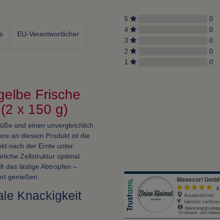
5
0
4
0
s
EU-Verantwortlicher
3
0
2
0
1
0
elbe Frische
(2 x 150 g)
üße und einen unvergleichlich
ere an diesem Produkt ist die
ekt nach der Ernte unter
iche Zellstruktur optimal
lt das lästige Abtropfen –
ort genießen.
e Knackigkeit