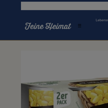
Lebensm
☰