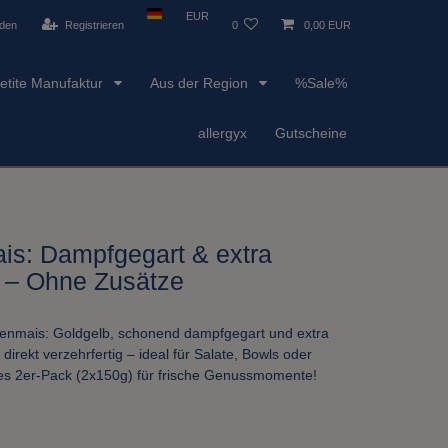
EUR
den
Registrieren
0
0,00 EUR
etite Manufaktur
Aus der Region
%Sale%
allergyx
Gutscheine
is: Dampfgegart & extra
) – Ohne Zusätze
enmais: Goldgelb, schonend dampfgegart und extra
irekt verzehrfertig – ideal für Salate, Bowls oder
hes 2er-Pack (2x150g) für frische Genussmomente!