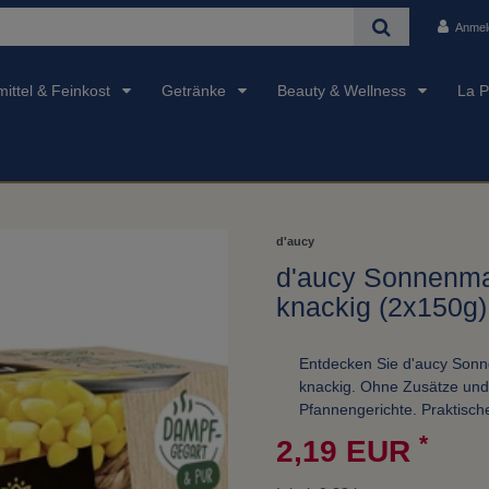
Anmel
ittel & Feinkost
Getränke
Beauty & Wellness
La P
d'aucy
d'aucy Sonnenma
knackig (2x150g
Entdecken Sie d'aucy Sonn
knackig. Ohne Zusätze und d
Pfannengerichte. Praktisc
*
2,19 EUR