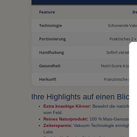
Feature
De
Technologie
Schonende Va
Portionierung
Praktisches 2 
Handhabung
Sofort verzehrfer
Gesundheit
Nutri-Score A (ohne
Herkunft
Französische Erz
Ihre Highlights auf einen Blick
Extra knackige Körner:
Bewahrt die natürliche 
vom Feld.
Reines Naturprodukt:
100 % Mais-Genuss ohne
Zeitersparnis:
Vakuum-Technologie ermöglicht 
Lake.