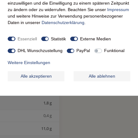
oxen lange bissfest und
einzuwilligen und die Einwilligung zu einem späteren Zeitpunkt
zu ändern oder zu widerrufen. Beachten Sie unser
Impressum
ng und verantwortungsvoller
und weitere Hinweise zur Verwendung personenbezogener
Daten in unserer
Daten­schutz­erklärung
.
Essenziell
Statistik
Externe Medien
DHL Wunschzustellung
PayPal
Funktional
ERBLICK
Weitere Einstellungen
pro 100g
Alle akzeptieren
Alle ablehnen
322 kJ / 77 kcal
1,8 g
0,4 g
11,0 g