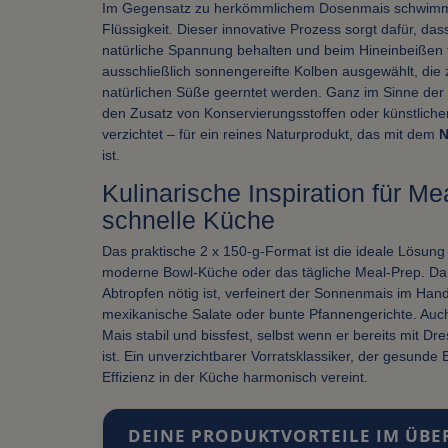
Im Gegensatz zu herkömmlichem Dosenmais schwimmt
Flüssigkeit. Dieser innovative Prozess sorgt dafür, das
natürliche Spannung behalten und beim Hineinbeißen 
ausschließlich sonnengereifte Kolben ausgewählt, die 
natürlichen Süße geerntet werden. Ganz im Sinne der 
den Zusatz von Konservierungsstoffen oder künstlic
verzichtet – für ein reines Naturprodukt, das mit dem
N
ist.
Kulinarische Inspiration für M
schnelle Küche
Das praktische 2 x 150-g-Format ist die ideale Lösung 
moderne Bowl-Küche oder das tägliche Meal-Prep. Da 
Abtropfen nötig ist, verfeinert der Sonnenmais im Ha
mexikanische Salate oder bunte Pfannengerichte. Auch
Mais stabil und bissfest, selbst wenn er bereits mit 
ist. Ein unverzichtbarer Vorratsklassiker, der gesund
Effizienz in der Küche harmonisch vereint.
DEINE PRODUKTVORTEILE IM ÜBE