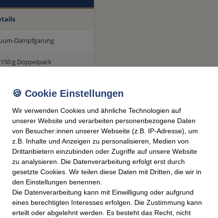
tails
kuum-Dampfgarung
x 150 g Doppelpack
tig (kein Abtropfen)
 Konservierungsstoffe)
Wir verwenden Cookies und ähnliche Technologien auf
unserer Website und verarbeiten personenbezogene Daten
euger-Genossenschaft
von Besucher:innen unserer Webseite (z.B. IP-Adresse), um
z.B. Inhalte und Anzeigen zu personalisieren, Medien von
Drittanbietern einzubinden oder Zugriffe auf unsere Website
zu analysieren. Die Datenverarbeitung erfolgt erst durch
Struktur und Frische direkt
gesetzte Cookies. Wir teilen diese Daten mit Dritten, die wir in
den Einstellungen benennen.
 künstliche Zusätze.
Die Datenverarbeitung kann mit Einwilligung oder aufgrund
die direkte Verwendung ohne
eines berechtigten Interesses erfolgen. Die Zustimmung kann
erteilt oder abgelehnt werden. Es besteht das Recht, nicht