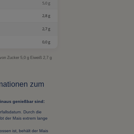
5,0 g
2,8 g
2,7 g
0,0 g
avon Zucker 5,0 g Eiweiß 2,7 g
rmationen zum
naus genießbar sind:
rfallsdatum. Durch die
ibt der Mais extrem lange
ssen ist, behält der Mais