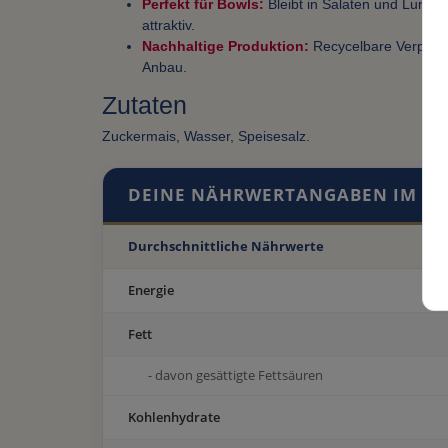
Perfekt für Bowls:
Bleibt in Salaten und Lunchb
attraktiv.
Nachhaltige Produktion:
Recycelbare Verpacku
Anbau.
Zutaten
Zuckermais, Wasser, Speisesalz.
DEINE NÄHRWERTANGABEN IM ÜB
Durchschnittliche Nährwerte
Energie
Fett
- davon gesättigte Fettsäuren
Kohlenhydrate