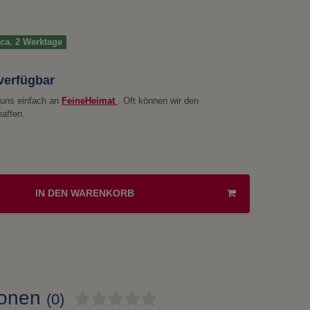
t ca. 2 Werktage
 verfügbar
e uns einfach an
FeineHeimat
. Oft können wir den
haffen.
IN DEN WARENKORB
ionen
(0)