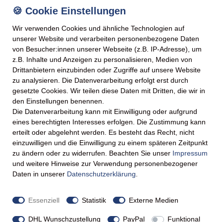
genießen – ideal für unterwegs
Wir verwenden Cookies und ähnliche Technologien auf
der als Zutat für kreative
unserer Website und verarbeiten personenbezogene Daten
von Besucher:innen unserer Webseite (z.B. IP-Adresse), um
z.B. Inhalte und Anzeigen zu personalisieren, Medien von
ERBLICK
Drittanbietern einzubinden oder Zugriffe auf unsere Website
zu analysieren. Die Datenverarbeitung erfolgt erst durch
gesetzte Cookies. Wir teilen diese Daten mit Dritten, die wir in
pro 100g
den Einstellungen benennen.
Die Datenverarbeitung kann mit Einwilligung oder aufgrund
581 kJ / 138 kcal
eines berechtigten Interesses erfolgen. Die Zustimmung kann
erteilt oder abgelehnt werden. Es besteht das Recht, nicht
4,5 g
einzuwilligen und die Einwilligung zu einem späteren Zeitpunkt
zu ändern oder zu widerrufen. Beachten Sie unser
Impressum
2,9 g
und weitere Hinweise zur Verwendung personenbezogener
Daten in unserer
Daten­schutz­erklärung
.
21,0 g
Essenziell
Statistik
Externe Medien
12,0 g
DHL Wunschzustellung
PayPal
Funktional