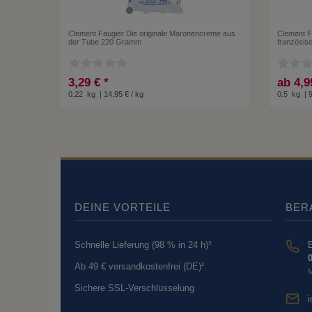
Clement Faugier Die originale Maronencreme aus
Clement F
der Tube 220 Gramm
französis
3,29 € *
ab 4,9
0.22
kg
| 14,95 € / kg
0.5
kg
| 
DEINE VORTEILE
BER
Schnelle Lieferung (98 % in 24 h)³
B
0
Ab 49 € versandkostenfrei (DE)²
M
Sichere SSL-Verschlüsselung