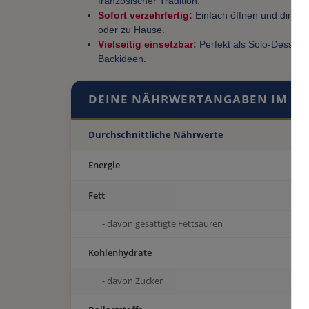
französischer Tradition.
Sofort verzehrfertig:
Einfach öffnen und direkt 
oder zu Hause.
Vielseitig einsetzbar:
Perfekt als Solo-Dessert o
Backideen.
DEINE NÄHRWERTANGABEN IM ÜB
Durchschnittliche Nährwerte
Energie
Fett
- davon gesättigte Fettsäuren
Kohlenhydrate
- davon Zucker