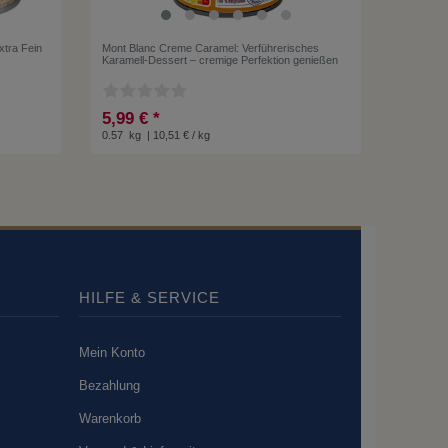
xtra Fein
Mont Blanc Creme Caramel: Verführerisches
Karamell-Dessert – cremige Perfektion genießen
5,99 € *
0.57
kg
| 10,51 € / kg
HILFE & SERVICE
Mein Konto
Bezahlung
Warenkorb