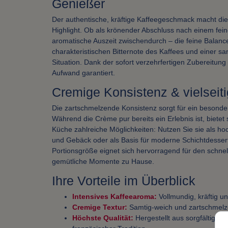
Genießer
Der authentische, kräftige Kaffeegeschmack macht di
Highlight. Ob als krönender Abschluss nach einem fein
aromatische Auszeit zwischendurch – die feine Balanc
charakteristischen Bitternote des Kaffees und einer sa
Situation. Dank der sofort verzehrfertigen Zubereitun
Aufwand garantiert.
Cremige Konsistenz & vielsei
Die zartschmelzende Konsistenz sorgt für ein besonde
Während die Crème pur bereits ein Erlebnis ist, bietet 
Küche zahlreiche Möglichkeiten: Nutzen Sie sie als hoc
und Gebäck oder als Basis für moderne Schichtdessert
Portionsgröße eignet sich hervorragend für den schne
gemütliche Momente zu Hause.
Ihre Vorteile im Überblick
Intensives Kaffeearoma:
Vollmundig, kräftig 
Cremige Textur:
Samtig-weich und zartschmelze
Höchste Qualität:
Hergestellt aus sorgfältig a