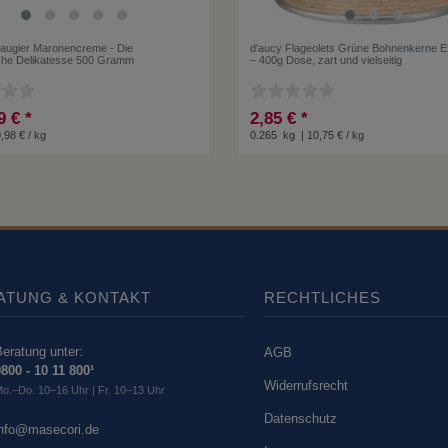
augier Maronencreme - Die
d'aucy Flageolets Grüne Bohnenkerne E
che Delikatesse 500 Gramm
– 400g Dose, zart und vielseitig
9 € *
2,85 € *
9,98 € / kg
0.265
kg
| 10,75 € / kg
ATUNG & KONTAKT
RECHTLICHES
eratung unter:
AGB
800 - 10 11 800¹
Widerrufsrecht
o.–Do. 10–16 Uhr | Fr. 10–13 Uhr
Datenschutz
info@masecori.de