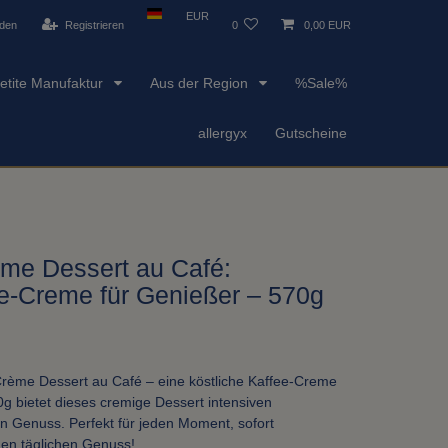
EUR
den
Registrieren
0
0,00 EUR
etite Manufaktur
Aus der Region
%Sale%
allergyx
Gutscheine
me Dessert au Café:
ee-Creme für Genießer – 570g
rème Dessert au Café – eine köstliche Kaffee-Creme
0g bietet dieses cremige Dessert intensiven
 Genuss. Perfekt für jeden Moment, sofort
 den täglichen Genuss!