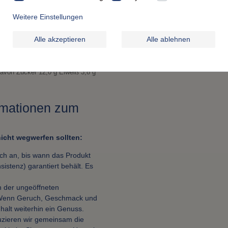
<0,5 g
Weitere Einstellungen
3,8 g
Alle akzeptieren
Alle ablehnen
0,20 g
davon Zucker 12,0 g Eiweiß 3,8 g
ormationen zum
icht wegwerfen sollten:
ich an, bis wann das Produkt
istenz) garantiert behält. Es
n der ungeöffneten
e: Wenn Geruch, Geschmack und
nhalt weiterhin ein Genuss.
uzieren wir gemeinsam die