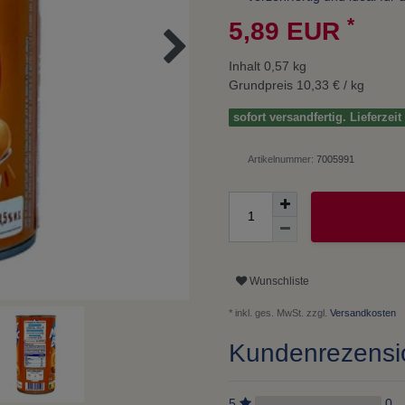
*
5,89 EUR
Inhalt
0,57
kg
Grundpreis
10,33 € / kg
sofort versandfertig. Lieferzei
Artikelnummer:
7005991
Wunschliste
* inkl. ges. MwSt. zzgl.
Versandkosten
Kundenrezens
5
0