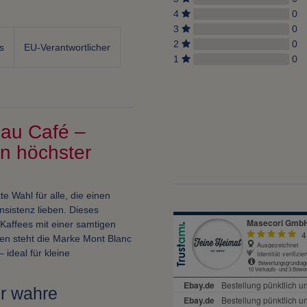
4
0
3
0
2
0
s
EU-Verantwortlicher
1
0
 au Café –
n höchster
te Wahl für alle, die einen
sistenz lieben. Dieses
Kaffees mit einer samtigen
ten steht die Marke Mont Blanc
 ideal für kleine
ür wahre