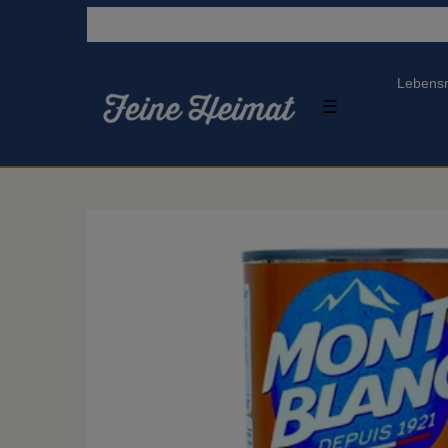
Lebensm
☰