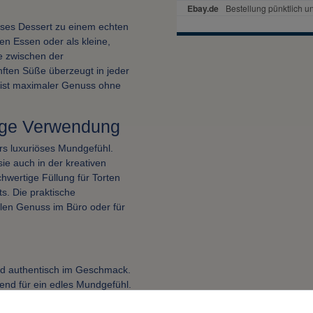
eses Dessert zu einem echten
en Essen oder als kleine,
e zwischen der
nften Süße überzeugt in jeder
g ist maximaler Genuss ohne
tige Verwendung
rs luxuriöses Mundgefühl.
sie auch in der kreativen
hwertige Füllung für Torten
s. Die praktische
llen Genuss im Büro oder für
und authentisch im Geschmack.
nd für ein edles Mundgefühl.
usgewählten Zutaten nach