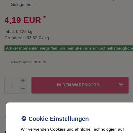
Gelegenheit!
*
4,19 EUR
Inhalt
0,125
kg
Grundpreis
33,52 € / kg
Artikel momentan vergriffen; wir bemühen uns um schnellstmöglich
Artikelnummer:
7001670
IN DEN WARENKORB
Wunschliste
* inkl. ges. MwSt. zzgl.
Versandkosten
Wir verwenden Cookies und ähnliche Technologien auf