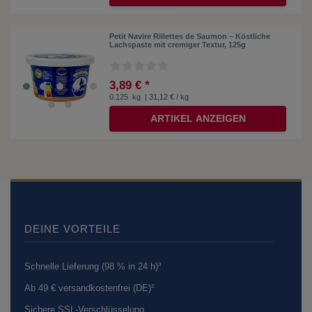
Petit Navire Rillettes de Saumon – Köstliche
Lachspaste mit cremiger Textur, 125g
3,89 € *
0.125
kg
| 31,12 € / kg
ARTIKEL ANZEIGEN
DEINE VORTEILE
Schnelle Lieferung (98 % in 24 h)³
Ab 49 € versandkostenfrei (DE)²
Sichere SSL-Verschlüsselung