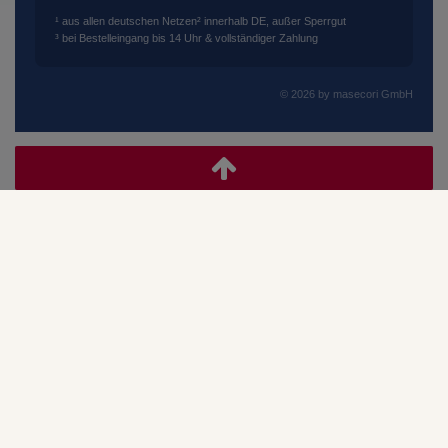
¹ aus allen deutschen Netzen
² innerhalb DE, außer Sperrgut
³ bei Bestelleingang bis 14 Uhr & vollständiger Zahlung
© 2026 by masecori GmbH