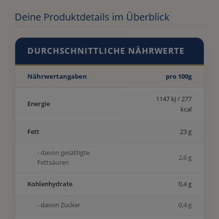
Deine Produktdetails im Überblick
DURCHSCHNITTLICHE NÄHRWERTE
Nährwertangaben
pro 100g
1147 kJ / 277
Energie
kcal
Fett
23 g
- davon gesättigte
2,6 g
Fettsäuren
Kohlenhydrate
0,4 g
- davon Zucker
0,4 g