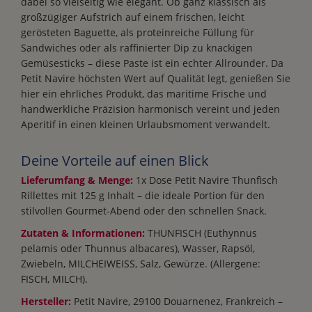
dabei so vielseitig wie elegant. Ob ganz klassisch als
großzügiger Aufstrich auf einem frischen, leicht
gerösteten Baguette, als proteinreiche Füllung für
Sandwiches oder als raffinierter Dip zu knackigen
Gemüsesticks – diese Paste ist ein echter Allrounder. Da
Petit Navire höchsten Wert auf Qualität legt, genießen Sie
hier ein ehrliches Produkt, das maritime Frische und
handwerkliche Präzision harmonisch vereint und jeden
Aperitif in einen kleinen Urlaubsmoment verwandelt.
Deine Vorteile auf einen Blick
Lieferumfang & Menge:
1x Dose Petit Navire Thunfisch
Rillettes mit 125 g Inhalt – die ideale Portion für den
stilvollen Gourmet-Abend oder den schnellen Snack.
Zutaten & Informationen:
THUNFISCH (Euthynnus
pelamis oder Thunnus albacares), Wasser, Rapsöl,
Zwiebeln, MILCHEIWEISS, Salz, Gewürze. (Allergene:
FISCH, MILCH).
Hersteller:
Petit Navire, 29100 Douarnenez, Frankreich –