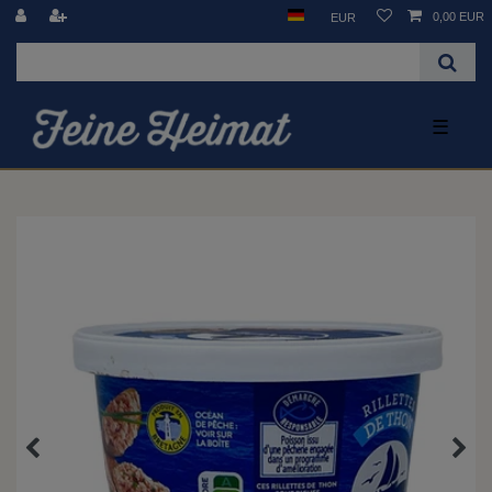
0,00 EUR
EUR
☰