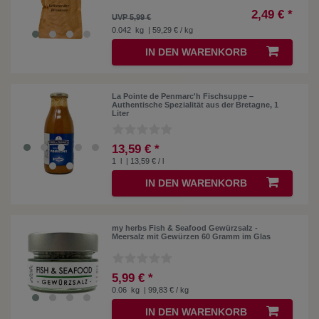
2,49 € *
UVP 5,99 €
0.042
kg
| 59,29 € / kg
IN DEN WARENKORB
La Pointe de Penmarc'h Fischsuppe –
Authentische Spezialität aus der Bretagne, 1
Liter
13,59 € *
1
l
| 13,59 € / l
IN DEN WARENKORB
my herbs Fish & Seafood Gewürzsalz -
Meersalz mit Gewürzen 60 Gramm im Glas
5,99 € *
0.06
kg
| 99,83 € / kg
IN DEN WARENKORB