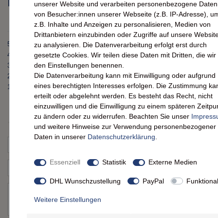
Kundenrezensionen
(0)
unserer Website und verarbeiten personenbezogene Daten
von Besucher:innen unserer Webseite (z.B. IP-Adresse), u
z.B. Inhalte und Anzeigen zu personalisieren, Medien von
Drittanbietern einzubinden oder Zugriffe auf unsere Websit
5
0
zu analysieren. Die Datenverarbeitung erfolgt erst durch
4
0
gesetzte Cookies. Wir teilen diese Daten mit Dritten, die wir 
den Einstellungen benennen.
3
0
Die Datenverarbeitung kann mit Einwilligung oder aufgrund
2
0
eines berechtigten Interesses erfolgen. Die Zustimmung ka
1
0
erteilt oder abgelehnt werden. Es besteht das Recht, nicht
einzuwilligen und die Einwilligung zu einem späteren Zeitpu
zu ändern oder zu widerrufen. Beachten Sie unser
Impres
Bewertungssterne
1
2
3
4
5
und weitere Hinweise zur Verwendung personenbezogener
Daten in unserer
Daten­schutz­erklärung
.
von
von
von
von
von
Ihr
Platzhalter
5
5
5
5
5
Essenziell
Statistik
Externe Medien
Anzeigename
Bewertungssternen
Bewertungssternen
Bewertungssternen
Bewertungssternen
Bewertungssternen
(optional)
Titel
DHL Wunschzustellung
PayPal
Funktiona
Weitere Einstellungen