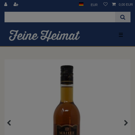
0,00 EUR
EUR
☰