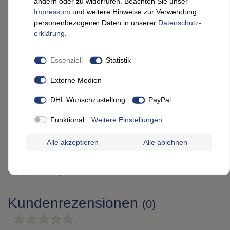
*
ändern oder zu widerrufen. Beachten Sie unser
5,79 EUR
Impressum
und weitere Hinweise zur Verwendung
personenbezogener Daten in unserer
Daten­schutz­
Inhalt
0,5
l
erklärung
.
Grundpreis
11,58 € / l
sofort versandfertig. Lieferzeit ca. 2 Werktage
Essenziell
Statistik
Artikelnummer:
7001381
Externe Medien
DHL Wunschzustellung
PayPal
IN DEN WARENKORB
Funktional
Weitere Einstellungen
Alle akzeptieren
Alle ablehnen
Wunschliste
* inkl. ges. MwSt. zzgl.
Versandkosten
Kundenrezensionen
(0)