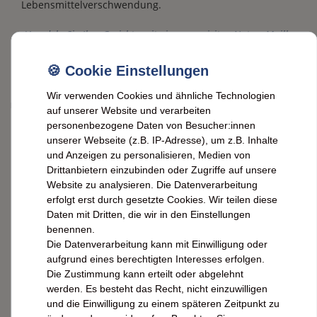
Lebensmittelverschwendung.
Veredeln Sie Ihre Gerichte mit einer exquisiten Note – Maille
Walnuss Essig, jetzt bei FeineHeimat bestellen.
Wir verwenden Cookies und ähnliche Technologien
Maille
auf unserer Website und verarbeiten
personenbezogene Daten von Besucher:innen
Maille Walnuss Essig –
unserer Webseite (z.B. IP-Adresse), um z.B. Inhalte
Französisches Gourmetaroma für
und Anzeigen zu personalisieren, Medien von
Drittanbietern einzubinden oder Zugriffe auf unsere
Salate und Saucen, 500 ml
Website zu analysieren. Die Datenverarbeitung
erfolgt erst durch gesetzte Cookies. Wir teilen diese
Daten mit Dritten, die wir in den Einstellungen
benennen.
Entdecken Sie den Maille Walnuss Essig: Ein feines
Die Datenverarbeitung kann mit Einwilligung oder
französisches Gourmetaroma, perfekt für Salate und
aufgrund eines berechtigten Interesses erfolgen.
Saucen. Verleihen Sie Ihren Gerichten mit diesem
Die Zustimmung kann erteilt oder abgelehnt
hochwertigen Essig eine besondere, nussige Note. Ideal
werden. Es besteht das Recht, nicht einzuwilligen
für anspruchsvolle Genießer. 500 ml Flasche.
und die Einwilligung zu einem späteren Zeitpunkt zu