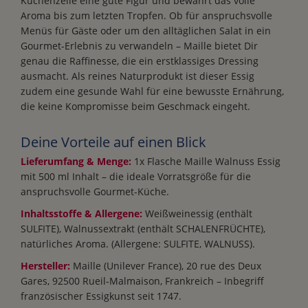
Küchenzeile eine gute Figur und bewahrt das volle
Aroma bis zum letzten Tropfen. Ob für anspruchsvolle
Menüs für Gäste oder um den alltäglichen Salat in ein
Gourmet-Erlebnis zu verwandeln – Maille bietet Dir
genau die Raffinesse, die ein erstklassiges Dressing
ausmacht. Als reines Naturprodukt ist dieser Essig
zudem eine gesunde Wahl für eine bewusste Ernährung,
die keine Kompromisse beim Geschmack eingeht.
Deine Vorteile auf einen Blick
Lieferumfang & Menge:
1x Flasche Maille Walnuss Essig
mit 500 ml Inhalt – die ideale Vorratsgröße für die
anspruchsvolle Gourmet-Küche.
Inhaltsstoffe & Allergene:
Weißweinessig (enthält
SULFITE), Walnussextrakt (enthält SCHALENFRÜCHTE),
natürliches Aroma. (Allergene: SULFITE, WALNUSS).
Hersteller:
Maille (Unilever France), 20 rue des Deux
Gares, 92500 Rueil-Malmaison, Frankreich – Inbegriff
französischer Essigkunst seit 1747.