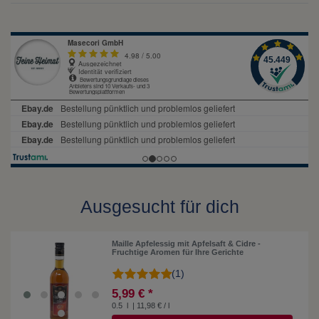
Ausgesucht für dich
Maille Apfelessig mit Apfelsaft & Cidre -
Fruchtige Aromen für Ihre Gerichte
(1)
5,99 € *
0.5
l
| 11,98 € / l