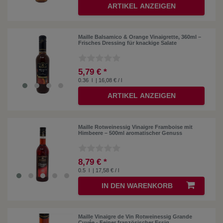
ARTIKEL ANZEIGEN
Maille Balsamico & Orange Vinaigrette, 360ml –
Frisches Dressing für knackige Salate
5,79 € *
0.36
l
| 16,08 € / l
ARTIKEL ANZEIGEN
Maille Rotweinessig Vinaigre Framboise mit
Himbeere – 500ml aromatischer Genuss
8,79 € *
0.5
l
| 17,58 € / l
IN DEN WARENKORB
Maille Vinaigre de Vin Rotweinessig Grande
Cuvée - Feiner französischer Essig