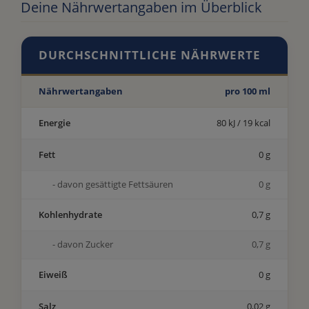
Deine Nährwertangaben im Überblick
DURCHSCHNITTLICHE NÄHRWERTE
Nährwertangaben
pro 100 ml
Energie
80 kJ / 19 kcal
Fett
0 g
- davon gesättigte Fettsäuren
0 g
Kohlenhydrate
0,7 g
- davon Zucker
0,7 g
Eiweiß
0 g
Salz
0,02 g