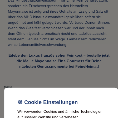
Das Mindesthaltbarkeitsdatum (MHD) ist kein Verfallsdatum,
sondern ein Frischeversprechen des Herstellers.
Mayonnaise ist aufgrund ihres Gehalts an Essig und Salz oft
über das MHD hinaus einwandfrei genießbar, sofern sie
ungeöffnet und kühl gelagert wurde. Vertraue Deinen Sinnen:
Wenn das Glas fest verschlossen war und der Inhalt nach
dem Öffnen typisch aromatisch riecht und tadellos aussieht,
steht dem Genuss nichts im Wege. Gemeinsam reduzieren
wir so Lebensmittelverschwendung.
Erlebe den Luxus französischer Feinkost – bestelle jetzt
die Maille Mayonnaise Fins Gourmets für Deine
nächsten Genussmomente bei FeineHeimat!
Maille
Maille Mayonnaise Fins
Gourmets: Französische
Wir verwenden Cookies und ähnliche Technologien
Feinkost, 320g-Glas
auf unserer Website und verarbeiten