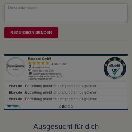
Bewertungssternen
Bewertungssternen
Bewertungssternen
Bewertungssternen
Bewertungssternen
(optional)
Titel
Rezensionstext
REZENSION SENDEN
Ausgesucht für dich