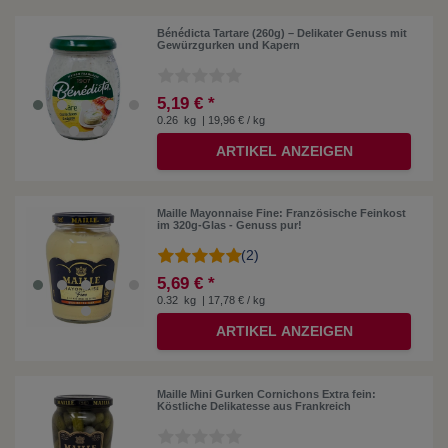
Bénédicta Tartare (260g) – Delikater Genuss mit
Gewürzgurken und Kapern
5,19 € *
0.26
kg
| 19,96 € / kg
ARTIKEL ANZEIGEN
Maille Mayonnaise Fine: Französische Feinkost
im 320g-Glas - Genuss pur!
(2)
5,69 € *
0.32
kg
| 17,78 € / kg
ARTIKEL ANZEIGEN
Maille Mini Gurken Cornichons Extra fein:
Köstliche Delikatesse aus Frankreich