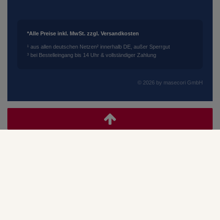
*Alle Preise inkl. MwSt. zzgl. Versandkosten
¹ aus allen deutschen Netzen
² innerhalb DE, außer Sperrgut
³ bei Bestelleingang bis 14 Uhr & vollständiger Zahlung
© 2026 by masecori GmbH