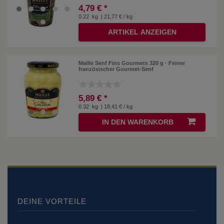
4,79 € *
0.22
kg
| 21,77 € / kg
ARTIKEL ANZEIGEN
Maille Senf Fins Gourmets 320 g · Feiner
französischer Gourmet-Senf
5,89 € *
0.32
kg
| 18,41 € / kg
IN DEN WARENKORB
DEINE VORTEILE