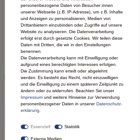
personenbezogene Daten von Besucher:innen
unserer Webseite (z.B. IP-Adresse), um z.B. Inhalte
Entdecke den delikaten Geschmack von Maille Mayonnaise
und Anzeigen zu personalisieren, Medien von
Fins Gourmets! Verfeinere deine Gerichte mit französischer
Drittanbietern einzubinden oder Zugriffe auf unsere
Feinkost in einem praktischen 320g-Glas.
Website zu analysieren. Die Datenverarbeitung
erfolgt erst durch gesetzte Cookies. Wir teilen diese
*
Daten mit Dritten, die wir in den Einstellungen
5,89 EUR
benennen.
Die Datenverarbeitung kann mit Einwilligung oder
Inhalt
0,32
kg
aufgrund eines berechtigten Interesses erfolgen.
Grundpreis
18,41 € / kg
Die Zustimmung kann erteilt oder abgelehnt
sofort versandfertig. Lieferzeit ca. 2 Werktage
werden. Es besteht das Recht, nicht einzuwilligen
und die Einwilligung zu einem späteren Zeitpunkt zu
ändern oder zu widerrufen. Beachten Sie unser
Artikelnummer:
7001571
Impressum
und weitere Hinweise zur Verwendung
personenbezogener Daten in unserer
Daten­schutz­
erklärung
.
IN DEN WARENKORB
Essenziell
Statistik
Wunschliste
Externe Medien