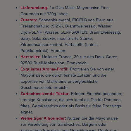
Lieferumfang:
1x Glas Maille Mayonnaise Fins
Gourmets mit 320g Inhalt.
Zutaten:
Sonnenblumenöl, EIGELB von Eiern aus
Freilandhaltung (9,2%), Branntweinessig, Wasser,
Dijon-SENF (Wasser, SENFSAATEN, Branntweinessig,
Salz), Salz, Zucker, modifizierte Stärke,
Zitronensaftkonzentrat, Farbstoffe (Lutein,
Paprikaextrakt), Aromen.
Hersteller:
Unilever France, 20 rue des Deux Gares,
92500 Rueil-Malmaison, Frankreich.
Exquisites Aroma-Profil:
Profitieren Sie von einer
Mayonnaise, die durch feinste Zutaten und die
Expertise von Maille eine unvergleichliche
Geschmackstiefe erreicht.
Zartschmelzende Textur:
Erleben Sie eine besonders
cremige Konsistenz, die sich ideal als Dip für Pommes
frites, Gemüsesticks oder als Basis für feine Dressings
eignet.
Vielseitiger Allrounder:
Nutzen Sie die Mayonnaise
zur Veredelung von Sandwiches, Burgern oder
klassischen französischen Gerichten wie „Oeufs dur-