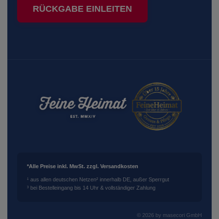
RÜCKGABE EINLEITEN
*Alle Preise inkl. MwSt. zzgl. Versandkosten
¹ aus allen deutschen Netzen
² innerhalb DE, außer Sperrgut
³ bei Bestelleingang bis 14 Uhr & vollständiger Zahlung
© 2026 by masecori GmbH