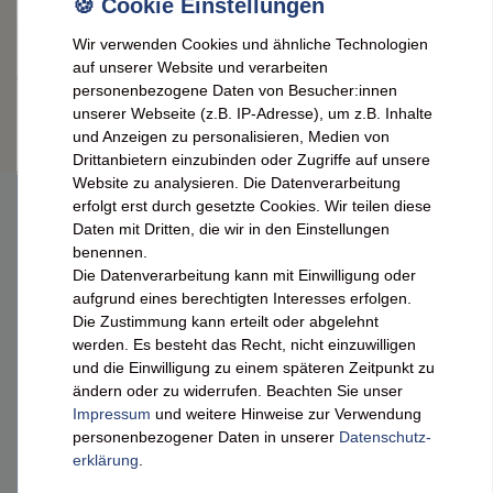
Wir verwenden Cookies und ähnliche Technologien
auf unserer Website und verarbeiten
* inkl. ges. MwSt. zzgl.
Versandkosten
personenbezogene Daten von Besucher:innen
unserer Webseite (z.B. IP-Adresse), um z.B. Inhalte
und Anzeigen zu personalisieren, Medien von
Drittanbietern einzubinden oder Zugriffe auf unsere
Website zu analysieren. Die Datenverarbeitung
erfolgt erst durch gesetzte Cookies. Wir teilen diese
Daten mit Dritten, die wir in den Einstellungen
DEINE VORTEILE
benennen.
Die Datenverarbeitung kann mit Einwilligung oder
aufgrund eines berechtigten Interesses erfolgen.
Schnelle Lieferung (98 % in 24 h)³
Die Zustimmung kann erteilt oder abgelehnt
Ab 49 € versandkostenfrei (DE)²
werden. Es besteht das Recht, nicht einzuwilligen
und die Einwilligung zu einem späteren Zeitpunkt zu
Sichere SSL-Verschlüsselung
ändern oder zu widerrufen. Beachten Sie unser
Impressum
und weitere Hinweise zur Verwendung
FEINEHEIMAT
personenbezogener Daten in unserer
Daten­schutz­
erklärung
.