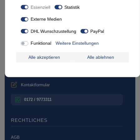
Über uns
Essenziell
Statistik
Feine Heimat auf Facebook
Externe Medien
DHL Wunschzustellung
PayPal
BERATUNG & KONTAKT
Funktional
Weitere Einstellungen
Beratung unter:
0800 - 10 11 800¹
Alle akzeptieren
Alle ablehnen
Mo.–Do. 10–16 Uhr | Fr. 10–13 Uhr
info@masecori.de
Kontaktformular
0172 / 9773311
RECHTLICHES
AGB