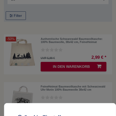
Filter
-50%
Authentische Schwarzwald Baumwolltasche:
100% Baumwolle, 38x42 cm, FeineHeimat
2,99 € *
UVP 5,99 €
IN DEN WARENKORB
FeineHeimat Baumwolltasche mit Schwarzwald
Uhr Motiv 100% Baumwolle 38x42 cm
2,99 € *
IN DEN WARENKORB