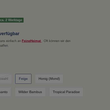
t ca. 2 Werktage
 verfügbar
e uns einfach an
FeineHeimat
. Oft können wir den
haffen.
swahl
Feige
Honig (Mond)
santo
Wilder Bambus
Tropical Paradise