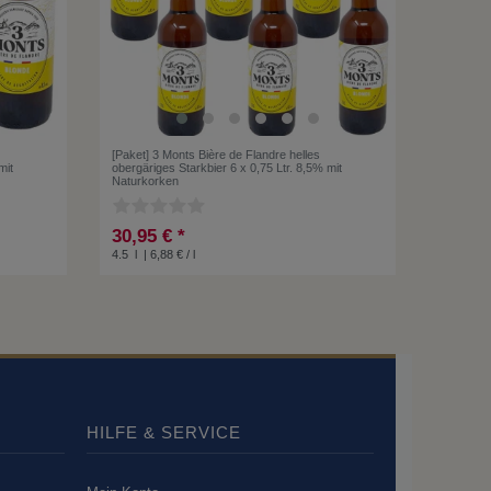
[Paket] 3 Monts Bière de Flandre helles
mit
obergäriges Starkbier 6 x 0,75 Ltr. 8,5% mit
Naturkorken
30,95 € *
4.5
l
| 6,88 € / l
HILFE & SERVICE