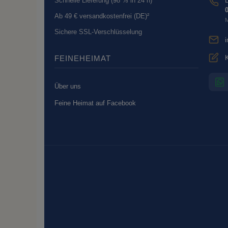
Schnelle Lieferung (98 % in 24 h)³
B
0
Ab 49 € versandkostenfrei (DE)²
M
Sichere SSL-Verschlüsselung
K
FEINEHEIMAT
Über uns
Feine Heimat auf Facebook