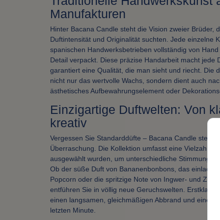
Traditionelle Handwerkskunst 
Manufakturen
Hinter Bacana Candle steht die Vision zweier Brüder, d
Duftintensität und Originalität suchten. Jede einzelne K
spanischen Handwerksbetrieben vollständig von Hand 
Detail verpackt. Diese präzise Handarbeit macht jede
garantiert eine Qualität, die man sieht und riecht. Die
nicht nur das wertvolle Wachs, sondern dient auch n
ästhetisches Aufbewahrungselement oder Dekorations
Einzigartige Duftwelten: Von k
kreativ
Vergessen Sie Standarddüfte – Bacana Candle steht für
Überraschung. Die Kollektion umfasst eine Vielzahl an 
ausgewählt wurden, um unterschiedliche Stimmungen 
Ob der süße Duft von Bananenbonbons, das einladen
Popcorn oder die spritzige Note von Ingwer- und Zitr
entführen Sie in völlig neue Geruchswelten. Erstklassi
einen langsamen, gleichmäßigen Abbrand und eine ko
letzten Minute.