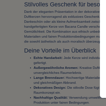
Stilvolles Geschenk für beson
Dank der eleganten Präsentation in der dekorativen D
Duftkerzen hervorragend als exklusives Geschenk. Ob
Dankeschön oder als kleine Aufmerksamkeit zwischend
handgefertigten Kerze von Bacana Candle verschenke
Gemütlichkeit. Die Kombination aus ethisch unbedenkl
Materialien und fairen Produktionsbedingungen macht 
die sowohl ästhetisch als auch moralisch überzeugt.
Deine Vorteile im Überblick
Echte Handarbeit:
Jede Kerze wird individuell
gefertigt.
Außergewöhnliche Aromen:
Kreative Duftkomp
unvergleichliches Raumerlebnis.
Lange Brenndauer:
Hochwertige Materialien e
und gleichmäßigen Abbrand.
Dekoratives Design:
Die stilvolle Dose fügt si
Raumkonzept ein.
Nachhaltige Qualität:
Verwendung umweltfreund
Produktion unter fairen Bedingungen.