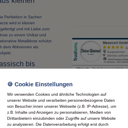
aus kleinen
ie Perfektion in Sachen
erze wird in kleinen
gefertigt und mit Liebe zum
 Dose zu einem Unikat und
 dekorative Metalldose schützt
ach dem Abbrennen als
objekt.
lassisch bis
 Kreativität und
Aromen, die gezielt
in Ihren Räumen zu erzeugen.
Wir verwenden Cookies und ähnliche Technologien auf
de Aroma von frischem
unserer Website und verarbeiten personenbezogene Daten
onenkuchen: Diese Kerzen
von Besucher:innen unserer Webseite (z.B. IP-Adresse), um
ges Wachs sorgt dabei für
z.B. Inhalte und Anzeigen zu personalisieren, Medien von
nstante Duftabgabe bis zur
Drittanbietern einzubinden oder Zugriffe auf unsere Website
zu analysieren. Die Datenverarbeitung erfolgt erst durch