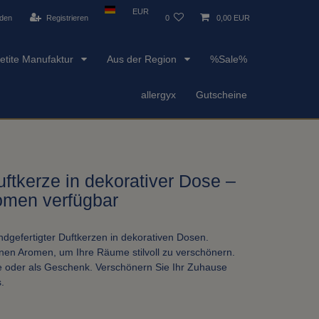
EUR
den
Registrieren
0
0,00 EUR
etite Manufaktur
Aus der Region
%Sale%
allergyx
Gutscheine
ftkerze in dekorativer Dose –
omen verfügbar
ndgefertigter Duftkerzen in dekorativen Dosen.
nen Aromen, um Ihre Räume stilvoll zu verschönern.
e oder als Geschenk. Verschönern Sie Ihr Zuhause
.