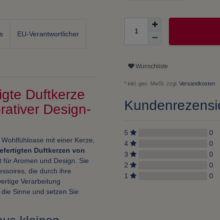
s
EU-Verantwortlicher
Wunschliste
* inkl. ges. MwSt. zzgl.
Versandkosten
gte Duftkerze
Kundenrezens
rativer Design-
5
0
 Wohlfühloase mit einer Kerze,
4
0
fertigten Duftkerzen von
3
0
t für Aromen und Design. Sie
2
0
essoires, die durch ihre
1
0
ertige Verarbeitung
 die Sinne und setzen Sie