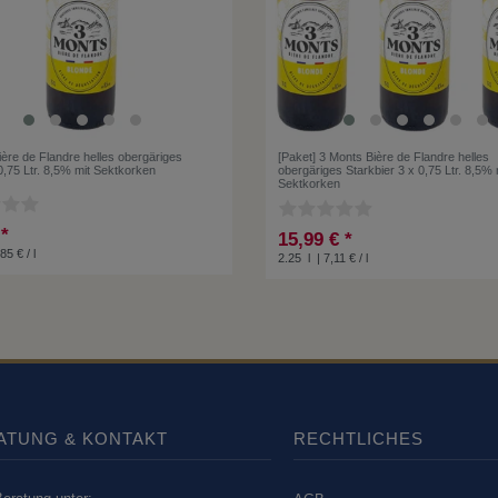
ère de Flandre helles obergäriges
[Paket] 3 Monts Bière de Flandre helles
0,75 Ltr. 8,5% mit Sektkorken
obergäriges Starkbier 3 x 0,75 Ltr. 8,5% 
Sektkorken
 *
15,99 € *
85 € / l
2.25
l
| 7,11 € / l
ATUNG & KONTAKT
RECHTLICHES