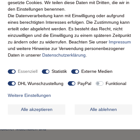
gesetzte Cookies. Wir teilen diese Daten mit Dritten, die wir in
dere Anlässe
den Einstellungen benennen.
ose eignen sich diese
Die Datenverarbeitung kann mit Einwilligung oder aufgrund
 zum Geburtstag, als
eines berechtigten Interesses erfolgen. Die Zustimmung kann
urch – mit einer
erteilt oder abgelehnt werden. Es besteht das Recht, nicht
n Sie ein Stück Luxus und
einzuwilligen und die Einwilligung zu einem späteren Zeitpunkt
ichen, hochwertigen
zu ändern oder zu widerrufen. Beachten Sie unser
Impressum
dieses Produkt zu einer Wahl,
und weitere Hinweise zur Verwendung personenbezogener
Daten in unserer
Daten­schutz­erklärung
.
Essenziell
Statistik
Externe Medien
 in spanischen Manufakturen
DHL Wunschzustellung
PayPal
Funktional
ositionen für ein
Weitere Einstellungen
rmöglichen einen langsamen
Alle akzeptieren
Alle ablehnen
ch harmonisch in jedes
licher Materialien und