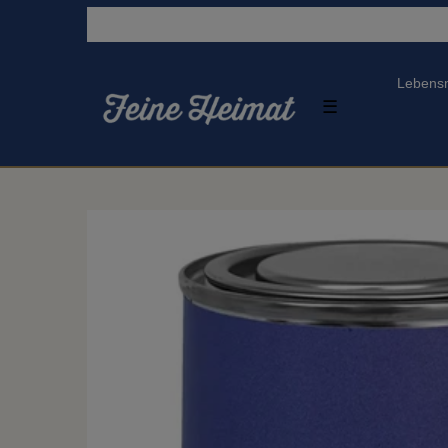
Lebensm
☰