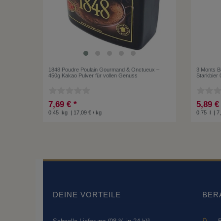
1848 Poudre Poulain Gourmand & Onctueux –
3 Monts Bi
450g Kakao Pulver für vollen Genuss
Starkbier 
7,69 € *
5,89 €
0.45
kg
| 17,09 € / kg
0.75
l
| 7,
DEINE VORTEILE
BER