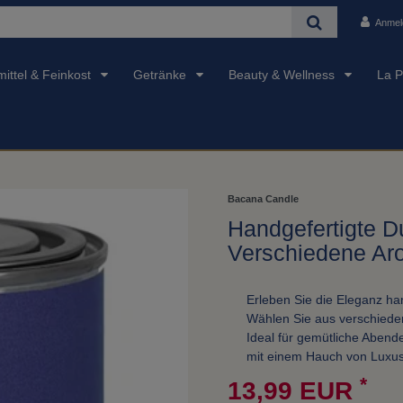
Anmel
ittel & Feinkost
Getränke
Beauty & Wellness
La P
Bacana Candle
Handgefertigte Du
Verschiedene Ar
Erleben Sie die Eleganz ha
Wählen Sie aus verschiede
Ideal für gemütliche Abend
mit einem Hauch von Luxus
*
13,99 EUR