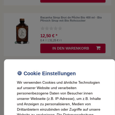
Bacanha Sirop Brut de Pêche Bio 400 ml - Bio
Pfirsich Sirup mit Bio Rohrzucker
12,50 € *
0.4
l
| 31,25 € / l
IN DEN WARENKORB
Bacanha Sirop Brut de Pistache Bio 400ml –
Bio-Pistazien-Sirup mit Bio-Rohrzucker
Wir verwenden Cookies und ähnliche Technologien
12,50 € *
auf unserer Website und verarbeiten
0.4
l
| 31,25 € / l
personenbezogene Daten von Besucher:innen
unserer Webseite (z.B. IP-Adresse), um z.B. Inhalte
IN DEN WARENKORB
und Anzeigen zu personalisieren, Medien von
Drittanbietern einzubinden oder Zugriffe auf unsere
Website zu analysieren. Die Datenverarbeitung