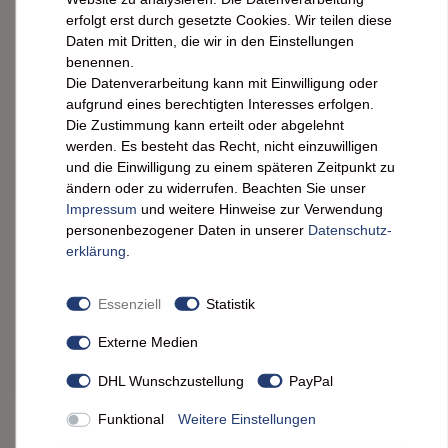
Bacanha Sirop Brut de Poire Bio 400ml – Bio-
erfolgt erst durch gesetzte Cookies. Wir teilen diese
Birnen-Sirup mit Bio-Rohrzucker
Daten mit Dritten, die wir in den Einstellungen
benennen.
Die Datenverarbeitung kann mit Einwilligung oder
12,50 € *
aufgrund eines berechtigten Interesses erfolgen.
0.4
l
| 31,25 € / l
Die Zustimmung kann erteilt oder abgelehnt
IN DEN WARENKORB
werden. Es besteht das Recht, nicht einzuwilligen
und die Einwilligung zu einem späteren Zeitpunkt zu
ändern oder zu widerrufen. Beachten Sie unser
Impressum
und weitere Hinweise zur Verwendung
Bacanha Sirop Brut de Réglisse Bio 400ml –
Bio-Lakritzsirup mit Bio-Rohrzucker
personenbezogener Daten in unserer
Daten­schutz­
erklärung
.
12,50 € *
Essenziell
Statistik
0.4
l
| 31,25 € / l
IN DEN WARENKORB
Externe Medien
DHL Wunschzustellung
PayPal
Bacanha Sirop Brut de Romarin Bio 400ml –
Funktional
Weitere Einstellungen
Bio-Rosmarin-Sirup mit Bio-Rohrzucker