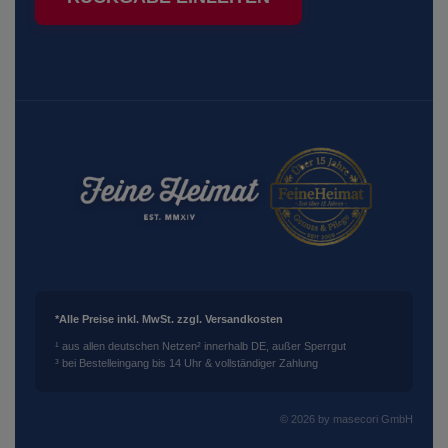
*Alle Preise inkl. MwSt. zzgl. Versandkosten
¹ aus allen deutschen Netzen
² innerhalb DE, außer Sperrgut
³ bei Bestelleingang bis 14 Uhr & vollständiger Zahlung
© 2026 by masecori GmbH