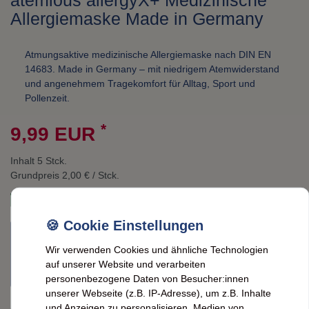
atemious allergyX+ Medizinische
Allergiemaske Made in Germany
Atmungsaktive medizinische Allergiemaske nach DIN EN
14683. Made in Germany – mit niedrigem Atemwiderstand
und angenehmem Tragekomfort für Alltag, Sport und
Pollenzeit.
*
9,99 EUR
Inhalt
5
Stck.
Grundpreis
2,00 € / Stck.
sofort versandfertig. Lieferzeit ca. 2 Werktage
Artikel derzeit nicht verfügbar
Wir verwenden Cookies und ähnliche Technologien
Nicht lieferbar? Schreiben Sie uns einfach an
FeineHeimat
. Oft
auf unserer Website und verarbeiten
können wir den Artikel kurzfristig für Sie beschaffen.
personenbezogene Daten von Besucher:innen
unserer Webseite (z.B. IP-Adresse), um z.B. Inhalte
und Anzeigen zu personalisieren, Medien von
Artikelnummer
VNr.:13841