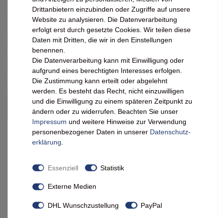
Drittanbietern einzubinden oder Zugriffe auf unsere
Größe:
M-XL
Website zu analysieren. Die Datenverarbeitung
erfolgt erst durch gesetzte Cookies. Wir teilen diese
Bitte wählen
Keine Auswahl
M-XL
S-SM
Daten mit Dritten, die wir in den Einstellungen
benennen.
Die Datenverarbeitung kann mit Einwilligung oder
XXS-XS
aufgrund eines berechtigten Interesses erfolgen.
Die Zustimmung kann erteilt oder abgelehnt
werden. Es besteht das Recht, nicht einzuwilligen
und die Einwilligung zu einem späteren Zeitpunkt zu
IN DEN WARENKORB
ändern oder zu widerrufen. Beachten Sie unser
Impressum
und weitere Hinweise zur Verwendung
personenbezogener Daten in unserer
Daten­schutz­
Wunschliste
erklärung
.
* inkl. ges. MwSt. zzgl.
Versandkosten
Essenziell
Statistik
Kundenrezensionen
(0)
Externe Medien
DHL Wunschzustellung
PayPal