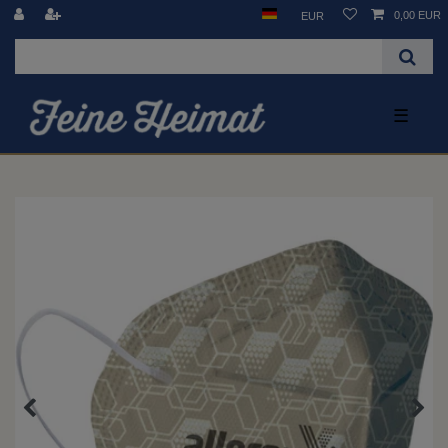
0,00 EUR
EUR
☰