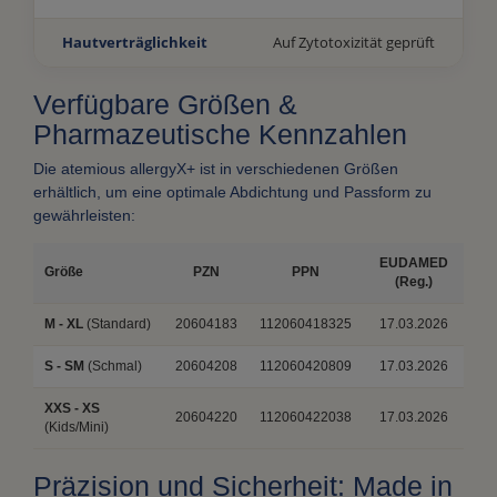
Hautverträglichkeit
Auf Zytotoxizität geprüft
Verfügbare Größen &
Pharmazeutische Kennzahlen
Die atemious allergyX+ ist in verschiedenen Größen
erhältlich, um eine optimale Abdichtung und Passform zu
gewährleisten:
EUDAMED
Größe
PZN
PPN
(Reg.)
M - XL
(Standard)
20604183
112060418325
17.03.2026
S - SM
(Schmal)
20604208
112060420809
17.03.2026
XXS - XS
20604220
112060422038
17.03.2026
(Kids/Mini)
Präzision und Sicherheit: Made in