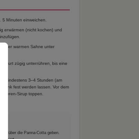
. 5 Minuten einweichen.
tig erwärmen (nicht kochen) und
inzufügen.
 in der warmen Sahne unter
hurt zügig unterrühren, bis eine
und mindestens 3–4 Stunden (am
chrank fest werden lassen. Vor dem
 Beeren-Sirup toppen.
e ihn über die Panna-Cotta geben.