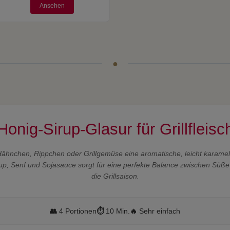
Ansehen
Honig-Sirup-Glasur für Grillfleisc
Hähnchen, Rippchen oder Grillgemüse eine aromatische, leicht karamell
up, Senf und Sojasauce sorgt für eine perfekte Balance zwischen Süße
die Grillsaison.
👥
4 Portionen
⏱️
10 Min.
🔥
Sehr einfach