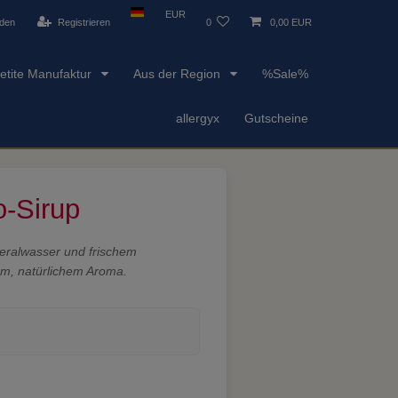
EUR
den
Registrieren
0
0,00 EUR
etite Manufaktur
Aus der Region
%Sale%
allergyx
Gutscheine
o-Sirup
eralwasser und frischem
vem, natürlichem Aroma.