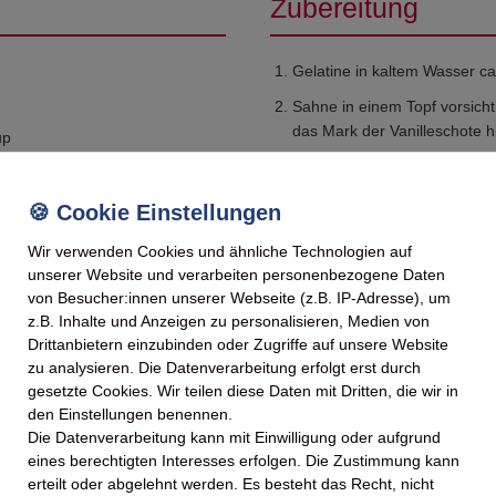
Zubereitung
Gelatine in kaltem Wasser ca
Sahne in einem Topf vorsich
das Mark der Vanilleschote h
up
Gelatine gut ausdrücken und
Rühren vollständig auflösen.
Vom Herd nehmen und den Jog
glatte Creme entsteht.
Wir verwenden Cookies und ähnliche Technologien auf
unserer Website und verarbeiten personenbezogene Daten
Die Masse in Gläser füllen 
von Besucher:innen unserer Webseite (z.B. IP-Adresse), um
besten über Nacht) im Kühls
z.B. Inhalte und Anzeigen zu personalisieren, Medien von
Servieren großzügig mit dem
Drittanbietern einzubinden oder Zugriffe auf unsere Website
zu analysieren. Die Datenverarbeitung erfolgt erst durch
gesetzte Cookies. Wir teilen diese Daten mit Dritten, die wir in
den Einstellungen benennen.
Die Datenverarbeitung kann mit Einwilligung oder aufgrund
eines berechtigten Interesses erfolgen. Die Zustimmung kann
 können Sie ein paar frische Himbeeren direkt in den Sirup drücken, bevor Si
erteilt oder abgelehnt werden. Es besteht das Recht, nicht