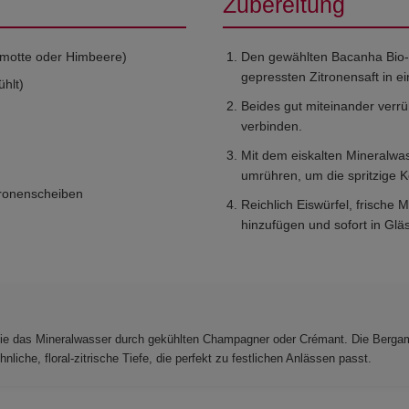
Zubereitung
amotte oder Himbeere)
Den gewählten Bacanha Bio-
gepressten Zitronensaft in e
ühlt)
Beides gut miteinander verrü
verbinden.
Mit dem eiskalten Mineralwass
umrühren, um die spritzige K
tronenscheiben
Reichlich Eiswürfel, frische
hinzufügen und sofort in Glä
n Sie das Mineralwasser durch gekühlten Champagner oder Crémant. Die Berg
liche, floral-zitrische Tiefe, die perfekt zu festlichen Anlässen passt.