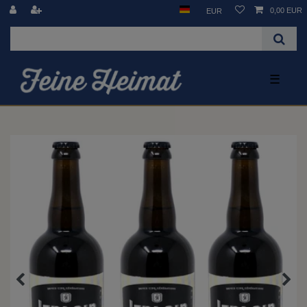
0,00 EUR
EUR
☰