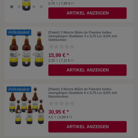
0.75
l
| 7,85 € / l
ARTIKEL ANZEIGEN
Artikelpaket
[Paket] 3 Monts Bière de Flandre helles
obergäriges Starkbier 3 x 0,75 Ltr. 8,5% mit
Sektkorken
15,99 € *
2.25
l
| 7,11 € / l
ARTIKEL ANZEIGEN
Artikelpaket
[Paket] 3 Monts Bière de Flandre helles
obergäriges Starkbier 6 x 0,75 Ltr. 8,5% mit
Naturkorken
30,95 € *
4.5
l
| 6,88 € / l
ARTIKEL ANZEIGEN