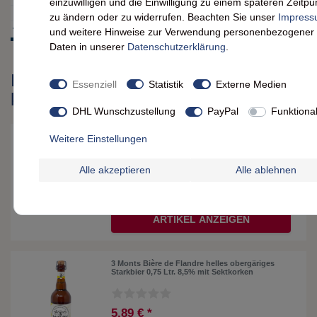
einzuwilligen und die Einwilligung zu einem späteren Zeitpu
zu ändern oder zu widerrufen. Beachten Sie unser
Impres
und weitere Hinweise zur Verwendung personenbezogener
Daten in unserer
Daten­schutz­erklärung
.
Produkte, die dir auch gefallen
Essenziell
Statistik
Externe Medien
könnten
DHL Wunschzustellung
PayPal
Funktiona
1848 Poudre Poulain Gourmand & Onctueux –
Weitere Einstellungen
450g Kakao Pulver für vollen Genuss
Alle akzeptieren
Alle ablehnen
7,69 € *
0.45
kg
| 17,09 € / kg
ARTIKEL ANZEIGEN
3 Monts Bière de Flandre helles obergäriges
Starkbier 0,75 Ltr. 8,5% mit Sektkorken
5,89 € *