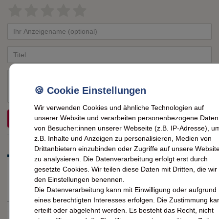
Bewertungssterne
1
2
3
4
5
von
von
von
von
von
Ihr
Platzhalter
5
5
5
5
5
Anzeigename
Bewertungssternen
Bewertungssternen
Bewertungssternen
Bewertungssternen
Bewertungssternen
(optional)
Titel
Rezensionstext
Wir verwenden Cookies und ähnliche Technologien auf
unserer Website und verarbeiten personenbezogene Daten
REZENSION SENDEN
von Besucher:innen unserer Webseite (z.B. IP-Adresse), u
z.B. Inhalte und Anzeigen zu personalisieren, Medien von
Drittanbietern einzubinden oder Zugriffe auf unsere Websit
zu analysieren. Die Datenverarbeitung erfolgt erst durch
gesetzte Cookies. Wir teilen diese Daten mit Dritten, die wir 
den Einstellungen benennen.
Die Datenverarbeitung kann mit Einwilligung oder aufgrund
eines berechtigten Interesses erfolgen. Die Zustimmung ka
erteilt oder abgelehnt werden. Es besteht das Recht, nicht