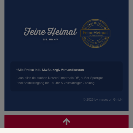
*Alle Preise inkl. MwSt. zzgl. Versandkosten
¹ aus allen deutschen Netzen
² innerhalb DE, außer Sperrgut
³ bei Bestelleingang bis 14 Uhr & vollständiger Zahlung
© 2026 by masecori GmbH