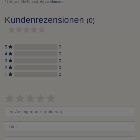
* inkl. ges. MwSt. zzgl.
Versandkosten
Kundenrezensionen
(0)
5
0
4
0
3
0
2
0
1
0
Bewertungssterne
1
2
3
4
5
von
von
von
von
von
Ihr
Platzhalter
5
5
5
5
5
Anzeigename
Bewertungssternen
Bewertungssternen
Bewertungssternen
Bewertungssternen
Bewertungssternen
(optional)
Titel