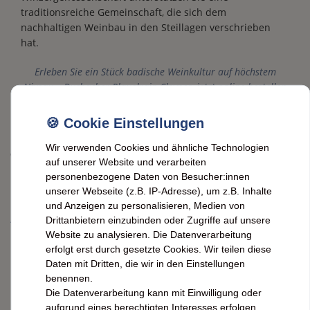
traditionsreiche Gemeinschaft, die sich dem
nachhaltigen Weinbau in den Steillagen verschrieben
hat.
Erleben Sie ein Stück badische Weinkultur auf höchstem
Niveau – Durbacher Plauelrain Clevner, jetzt online bestellen
bei FeineHeimat.
Wir verwenden Cookies und ähnliche Technologien
WG Durbach
auf unserer Website und verarbeiten
Durbacher Plauelrain Clevner
personenbezogene Daten von Besucher:innen
unserer Webseite (z.B. IP-Adresse), um z.B. Inhalte
(Traminer) Kabinett trocken -
und Anzeigen zu personalisieren, Medien von
Alkoholgehalt: 14 % vol
Drittanbietern einzubinden oder Zugriffe auf unsere
Website zu analysieren. Die Datenverarbeitung
erfolgt erst durch gesetzte Cookies. Wir teilen diese
Entdecken Sie den einzigartigen Geschmack von
Daten mit Dritten, die wir in den Einstellungen
Durbacher Plauelrain Clevner (Traminer) Kabinett trocken!
benennen.
Mit einem Alkoholgehalt von 14 % vol. - Jetzt bestellen und
Die Datenverarbeitung kann mit Einwilligung oder
den unvergleichlichen Genuss erleben!
aufgrund eines berechtigten Interesses erfolgen.