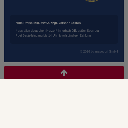
*Alle Preise inkl. MwSt. zzgl. Versandkosten
¹ aus allen deutschen Netzen
² innerhalb DE, außer Sperrgut
³ bei Bestelleingang bis 14 Uhr & vollständiger Zahlung
© 2026 by masecori GmbH