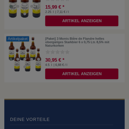
15,99 € *
2.25
l
| 7,11 € / l
ARTIKEL ANZEIGEN
Artikelpaket
[Paket] 3 Monts Bière de Flandre helles
obergäriges Starkbier 6 x 0,75 Ltr. 8,5% mit
Naturkorken
30,95 € *
4.5
l
| 6,88 € / l
ARTIKEL ANZEIGEN
DEINE VORTEILE