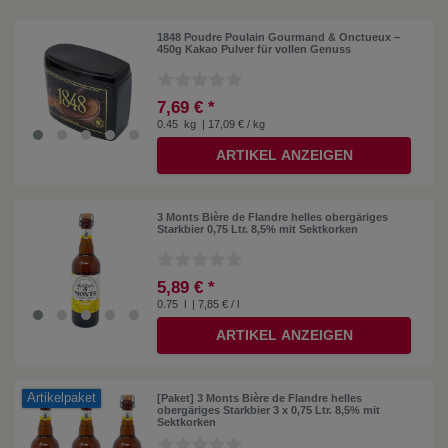
1848 Poudre Poulain Gourmand & Onctueux –
450g Kakao Pulver für vollen Genuss
7,69 € *
0.45
kg
| 17,09 € / kg
ARTIKEL ANZEIGEN
3 Monts Bière de Flandre helles obergäriges
Starkbier 0,75 Ltr. 8,5% mit Sektkorken
5,89 € *
0.75
l
| 7,85 € / l
ARTIKEL ANZEIGEN
Artikelpaket
[Paket] 3 Monts Bière de Flandre helles
obergäriges Starkbier 3 x 0,75 Ltr. 8,5% mit
Sektkorken