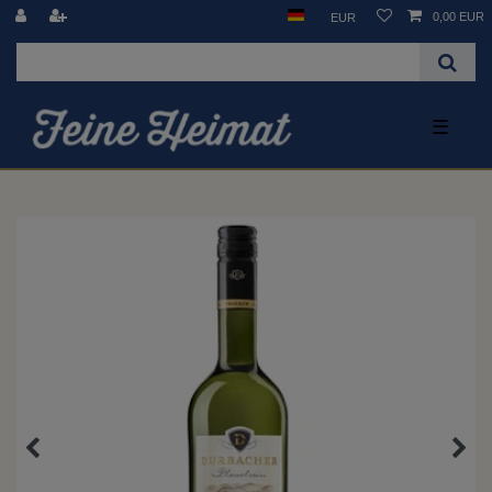
0,00 EUR
EUR
☰