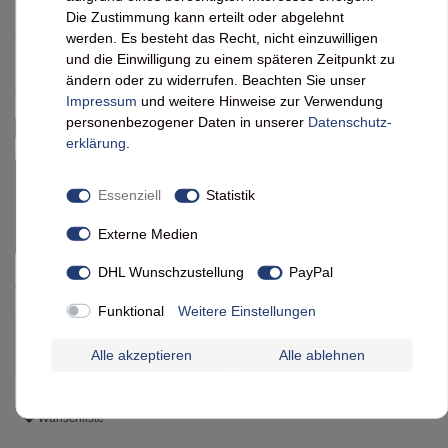
Die Zustimmung kann erteilt oder abgelehnt
*
8,90 EUR
werden. Es besteht das Recht, nicht einzuwilligen
und die Einwilligung zu einem späteren Zeitpunkt zu
Inhalt
0,75
l
ändern oder zu widerrufen. Beachten Sie unser
Grundpreis
11,87 € / l
Impressum
und weitere Hinweise zur Verwendung
personenbezogener Daten in unserer
Daten­schutz­
sofort versandfertig. Lieferzeit ca. 2 Werktage
erklärung
.
Artikel derzeit nicht verfügbar
Essenziell
Statistik
Nicht lieferbar? Schreiben Sie uns einfach an
FeineHeimat
. Oft
können wir den Artikel kurzfristig für Sie beschaffen.
Externe Medien
DHL Wunschzustellung
PayPal
Artikelnummer
40010
Funktional
Weitere Einstellungen
IN DEN WARENKORB
Alle akzeptieren
Alle ablehnen
Wunschliste