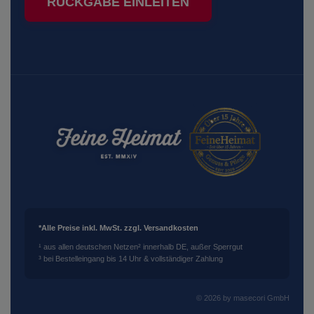
RÜCKGABE EINLEITEN
*Alle Preise inkl. MwSt. zzgl. Versandkosten
¹ aus allen deutschen Netzen
² innerhalb DE, außer Sperrgut
³ bei Bestelleingang bis 14 Uhr & vollständiger Zahlung
© 2026 by masecori GmbH