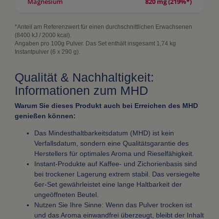
Magnesium
820 mg (219%*)
*Anteil am Referenzwert für einen durchschnittlichen Erwachsenen
(8400 kJ / 2000 kcal).
Angaben pro 100g Pulver. Das Set enthält insgesamt 1,74 kg
Instantpulver (6 x 290 g).
Qualität & Nachhaltigkeit:
Informationen zum MHD
Warum Sie dieses Produkt auch bei Erreichen des MHD
genießen können:
Das Mindesthaltbarkeitsdatum (MHD) ist kein
Verfallsdatum, sondern eine Qualitätsgarantie des
Herstellers für optimales Aroma und Rieselfähigkeit.
Instant-Produkte auf Kaffee- und Zichorienbasis sind
bei trockener Lagerung extrem stabil. Das versiegelte
6er-Set gewährleistet eine lange Haltbarkeit der
ungeöffneten Beutel.
Nutzen Sie Ihre Sinne: Wenn das Pulver trocken ist
und das Aroma einwandfrei überzeugt, bleibt der Inhalt