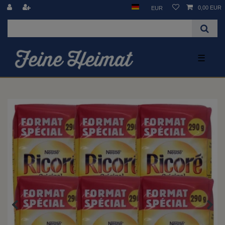
0,00 EUR
EUR
☰