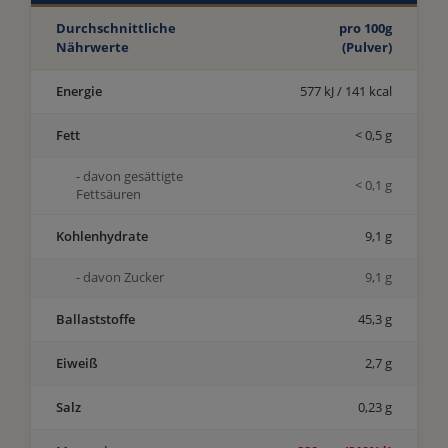
Durchschnittliche
pro 100g
Nährwerte
(Pulver)
Energie
577 kJ / 141 kcal
Fett
< 0,5 g
- davon gesättigte
< 0,1 g
Fettsäuren
Kohlenhydrate
9,1 g
- davon Zucker
9,1 g
Ballaststoffe
45,3 g
Eiweiß
2,7 g
Salz
0,23 g