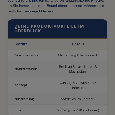
sechs 290-g-Einheiten garantieren langanhaltende Frische,
da Sie immer nur einen Beutel öffnen müssen, während die
restlichen versiegelt bleiben.
DEINE PRODUKTVORTEILE IM
ÜBERBLICK
Feature
Details
Geschmacksprofil
Mild, nussig & harmonisch
Reich an Ballaststoffen &
Nährstoff-Plus
Magnesium
Günstiges Vorrats-Set (6
Konzept
Einheiten)
Zubereitung
Sofort löslich (Instant)
Inhalt
6 x 290 g (ca. 420 Portionen)