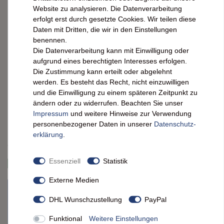
Nestlé Ricoré l'instant Instant Kaffee
Website zu analysieren. Die Datenverarbeitung
mit Zichorie Nachfüllpack 6 x 290g
erfolgt erst durch gesetzte Cookies. Wir teilen diese
Daten mit Dritten, die wir in den Einstellungen
benennen.
Erleben Sie den einzigartigen Geschmack von Nestlé
Die Datenverarbeitung kann mit Einwilligung oder
Ricoré l'instant! Dieser Instant Kaffee mit Zichorie bietet
aufgrund eines berechtigten Interesses erfolgen.
eine harmonische Mischung aus kräftigem Kaffee und
Die Zustimmung kann erteilt oder abgelehnt
mildem Zichorienaroma. Perfekt für den schnellen Genuss
werden. Es besteht das Recht, nicht einzuwilligen
zwischendurch. Probieren Sie es jetzt aus!
und die Einwilligung zu einem späteren Zeitpunkt zu
ändern oder zu widerrufen. Beachten Sie unser
*
59,50 EUR
Impressum
und weitere Hinweise zur Verwendung
personenbezogener Daten in unserer
Daten­schutz­
erklärung
.
Inhalt
1,74
kg
Grundpreis
34,20 € / kg
Essenziell
Statistik
sofort versandfertig. Lieferzeit ca. 2 Werktage
Externe Medien
Artikel derzeit nicht verfügbar
DHL Wunschzustellung
PayPal
Nicht lieferbar? Schreiben Sie uns einfach an
FeineHeimat
. Oft
können wir den Artikel kurzfristig für Sie beschaffen.
Funktional
Weitere Einstellungen