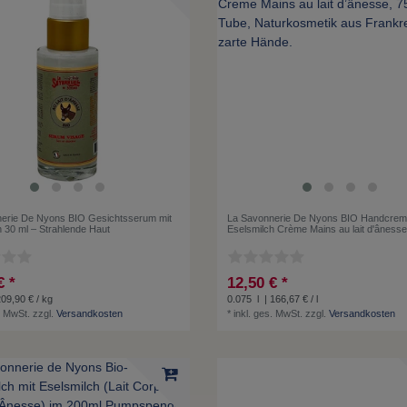
erie De Nyons BIO Gesichtsserum mit
La Savonnerie De Nyons BIO Handcrem
h 30 ml – Strahlende Haut
Eselsmilch Crème Mains au lait d'âness
€ *
12,50 € *
209,90 € / kg
0.075
l
| 166,67 € / l
. MwSt.
zzgl.
Versandkosten
*
inkl. ges. MwSt.
zzgl.
Versandkosten