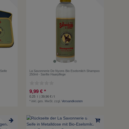
Seife
La Savonnerie De Nyons Bio Eselsmilch Shampoo
250ml - Sanfte Haarpflege
9,99 € *
0.25
l
| 39,96 € / l
*
inkl. ges. MwSt.
zzgl.
Versandkosten