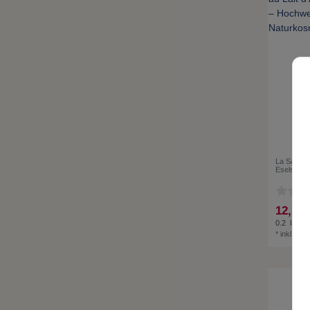
La Savonn
Eselsmilch
12,50 
0.2
l
| 62,
*
inkl. ges