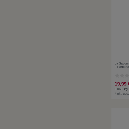
La Savonn
– Perfekte
19,99 
0.063
kg
*
inkl. ges