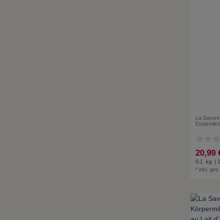
La Savonn
Eselsmilc
20,99 
0.1
kg
| 
*
inkl. ges