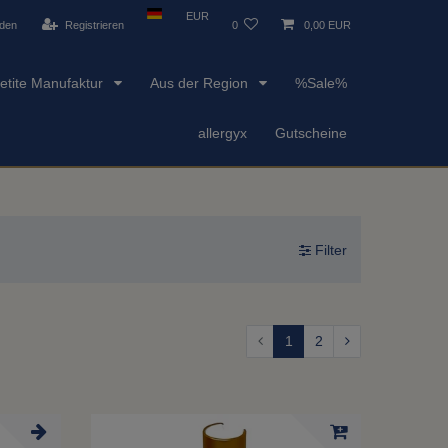
EUR
den
Registrieren
0
0,00 EUR
etite Manufaktur
Aus der Region
%Sale%
allergyx
Gutscheine
Filter
1
2