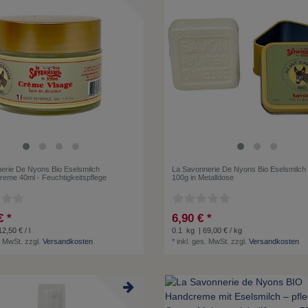
erie De Nyons Bio Eselsmilch
La Savonnerie De Nyons Bio Eselsmilch 
reme 40ml - Feuchtigkeitspflege
100g in Metalldose
€ *
6,90 € *
2,50 € / l
0.1
kg
| 69,00 € / kg
. MwSt.
zzgl.
Versandkosten
*
inkl. ges. MwSt.
zzgl.
Versandkosten