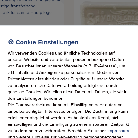
Wir verwenden Cookies und ähnliche Technologien auf
unserer Website und verarbeiten personenbezogene Daten
von Besucher:innen unserer Webseite (z.B. IP-Adresse), um
erie De Nyons Bio Körpermilch mit
La Savonnerie De Nyons BIO Seife Esel
z.B. Inhalte und Anzeigen zu personalisieren, Medien von
, 200 ml – Sanfte Hautpflege
Savon au lait d'ânesse 100 Gramm
Drittanbietern einzubinden oder Zugriffe auf unsere Website
zu analysieren. Die Datenverarbeitung erfolgt erst durch
gesetzte Cookies. Wir teilen diese Daten mit Dritten, die wir in
€ *
4,59 € *
den Einstellungen benennen.
50 € / l
0.1
kg
| 45,90 € / kg
. MwSt.
zzgl.
Versandkosten
*
inkl. ges. MwSt.
zzgl.
Versandkosten
Die Datenverarbeitung kann mit Einwilligung oder aufgrund
eines berechtigten Interesses erfolgen. Die Zustimmung kann
erteilt oder abgelehnt werden. Es besteht das Recht, nicht
einzuwilligen und die Einwilligung zu einem späteren Zeitpunkt
zu ändern oder zu widerrufen. Beachten Sie unser
Impressum
und weitere Hinweise zur Verwendung personenbezogener