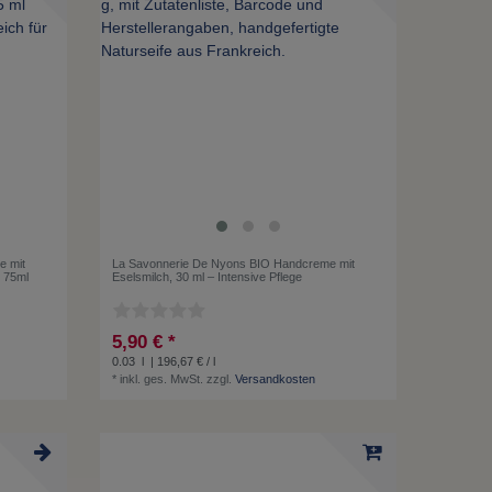
e mit
La Savonnerie De Nyons BIO Handcreme mit
e 75ml
Eselsmilch, 30 ml – Intensive Pflege
5,90 € *
0.03
l
| 196,67 € / l
*
inkl. ges. MwSt.
zzgl.
Versandkosten