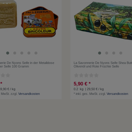
erie De Nyons Seife in der Metalldose
La Savonnerie De Nyons Seife Shea Butt
er Seife 100 Gramm
Olivenöl und Rote Früchte Seife
 *
5,90 € *
59,90 € / kg
0.2
kg
| 29,50 € / kg
. MwSt.
zzgl.
Versandkosten
*
inkl. ges. MwSt.
zzgl.
Versandkosten