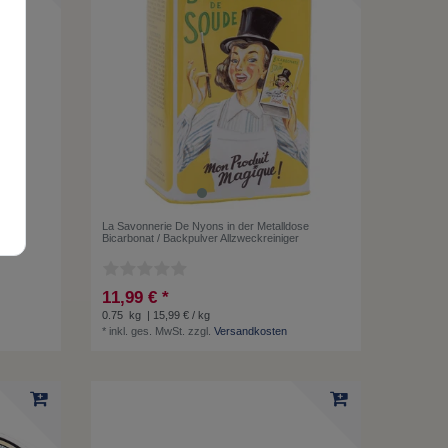
rème
La Savonnerie De Nyons in der Metalldose
Bicarbonat / Backpulver Allzweckreiniger
11,99 € *
0.75
kg
| 15,99 € / kg
*
inkl. ges. MwSt.
zzgl.
Versandkosten