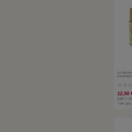
La Savonn
Gesichtsc
12,50 
0.04
l
| 31
*
inkl. ges