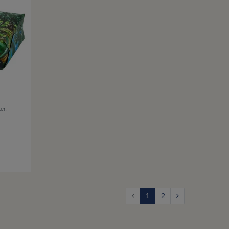
er,
1
2