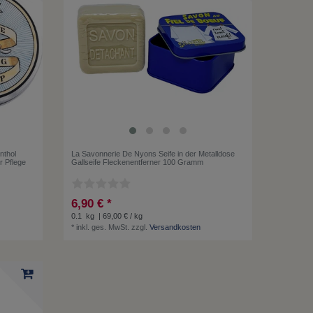
nthol
La Savonnerie De Nyons Seife in der Metalldose
r Pflege
Gallseife Fleckenentferner 100 Gramm
6,90 € *
0.1
kg
| 69,00 € / kg
*
inkl. ges. MwSt.
zzgl.
Versandkosten