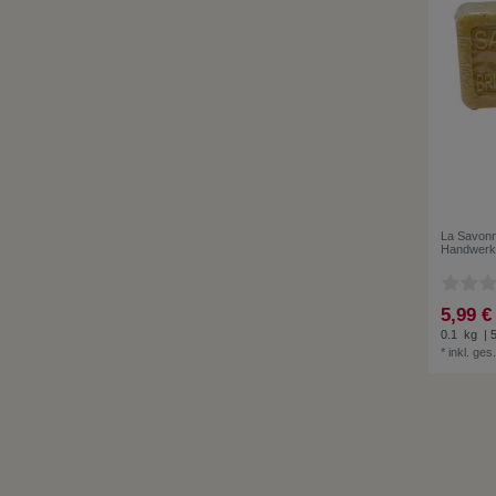
La Savonn
Handwerk
5,99 €
0.1
kg
| 
*
inkl. ges