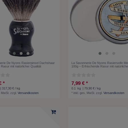
erie De Nyons Rasierpinsel Dachshaar
La Savonnerie De Nyons Rasierseife Me
 Rasur mit natürlicher Qualität
100g – Erfrischende Rasur mit natürliche
€ *
7,99 € *
| 317,30 € / kg
0.1
kg
| 79,90 € / kg
. MwSt.
zzgl.
Versandkosten
*
inkl. ges. MwSt.
zzgl.
Versandkosten