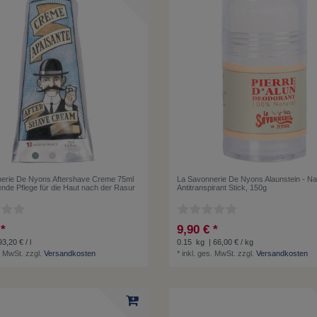
erie De Nyons Aftershave Creme 75ml
La Savonnerie De Nyons Alaunstein - Nat
ende Pflege für die Haut nach der Rasur
Antitranspirant Stick, 150g
 *
9,90 € *
93,20 € / l
0.15
kg
| 66,00 € / kg
. MwSt.
zzgl.
Versandkosten
*
inkl. ges. MwSt.
zzgl.
Versandkosten