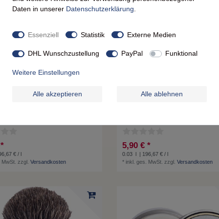
Daten in unserer
Daten­schutz­erklärung
.
Essenziell
Statistik
Externe Medien
DHL Wunschzustellung
PayPal
Funktional
Weitere Einstellungen
Alle akzeptieren
Alle ablehnen
nerie De Nyons Handcreme Creme
La Savonnerie De Nyons Handcreme C
Fleur d'Almond Mandelblüten
Mains Aquarelle Verveine Eisenkraut
 *
5,90 € *
6,67 € / l
0.03
l
| 196,67 € / l
. MwSt.
zzgl.
Versandkosten
*
inkl. ges. MwSt.
zzgl.
Versandkosten