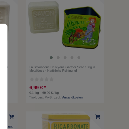
smilch
La Savonnerie De Nyons Gärtner Seife 100g in
Metalldose - Natürliche Reinigung!
6,99 € *
0.1
kg
| 69,90 € / kg
*
inkl. ges. MwSt.
zzgl.
Versandkosten