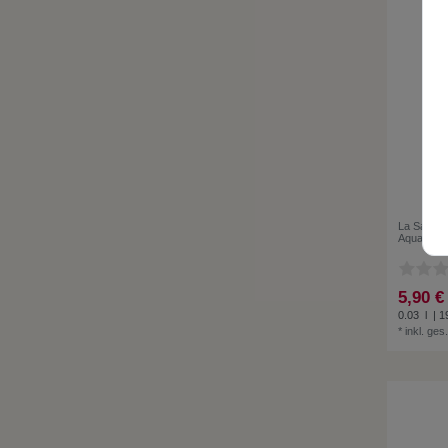
La Savon
Aquarell 
5,90 €
0.03
l
| 19
*
inkl. ges