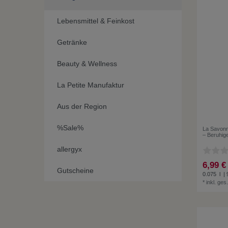
Lebensmittel & Feinkost
Getränke
Beauty & Wellness
La Petite Manufaktur
Aus der Region
%Sale%
La Savonn
– Beruhig
allergyx
6,99 €
Gutscheine
0.075
l
| 
*
inkl. ges