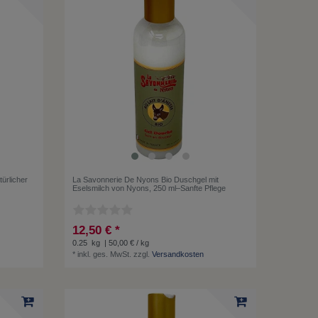
ürlicher
La Savonnerie De Nyons Bio Duschgel mit
Eselsmilch von Nyons, 250 ml–Sanfte Pflege
12,50 € *
0.25
kg
| 50,00 € / kg
*
inkl. ges. MwSt.
zzgl.
Versandkosten