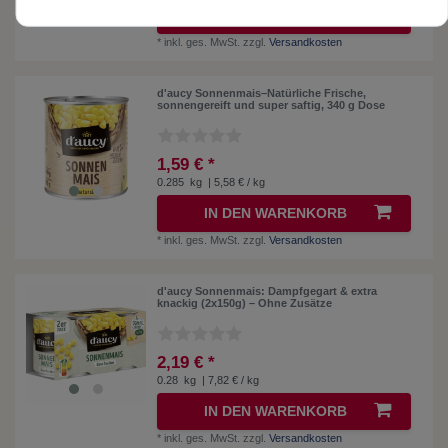
IN DEN WARENKORB
*
inkl. ges. MwSt.
zzgl.
Versandkosten
d'aucy Sonnenmais–Natürliche Frische,
sonnengereift und super saftig, 340 g Dose
1,59 € *
0.285
kg
| 5,58 € / kg
IN DEN WARENKORB
*
inkl. ges. MwSt.
zzgl.
Versandkosten
d'aucy Sonnenmais: Dampfgegart & extra
knackig (2x150g) – Ohne Zusätze
2,19 € *
0.28
kg
| 7,82 € / kg
IN DEN WARENKORB
*
inkl. ges. MwSt.
zzgl.
Versandkosten