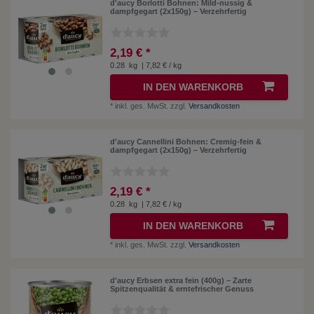
d'aucy Borlotti Bohnen: Mild-nussig &
dampfgegart (2x150g) – Verzehrfertig
2,19 € *
0.28
kg
| 7,82 € / kg
IN DEN WARENKORB
*
inkl. ges. MwSt.
zzgl.
Versandkosten
d'aucy Cannellini Bohnen: Cremig-fein &
dampfgegart (2x150g) – Verzehrfertig
2,19 € *
0.28
kg
| 7,82 € / kg
IN DEN WARENKORB
*
inkl. ges. MwSt.
zzgl.
Versandkosten
d'aucy Erbsen extra fein (400g) – Zarte
Spitzenqualität & erntefrischer Genuss