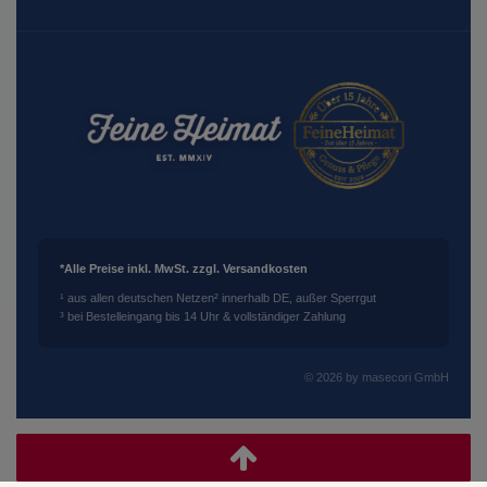
*Alle Preise inkl. MwSt. zzgl. Versandkosten
¹ aus allen deutschen Netzen
² innerhalb DE, außer Sperrgut
³ bei Bestelleingang bis 14 Uhr & vollständiger Zahlung
© 2026 by masecori GmbH