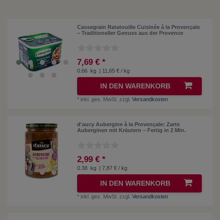
Cassegrain Ratatouille Cuisinée à la Provençale
– Traditioneller Genuss aus der Provence
7,69 € *
0.66
kg
| 11,65 € / kg
IN DEN WARENKORB
*
inkl. ges. MwSt.
zzgl.
Versandkosten
d'aucy Aubergine à la Provençale: Zarte
Auberginen mit Kräutern – Fertig in 2 Min.
2,99 € *
0.38
kg
| 7,87 € / kg
IN DEN WARENKORB
*
inkl. ges. MwSt.
zzgl.
Versandkosten