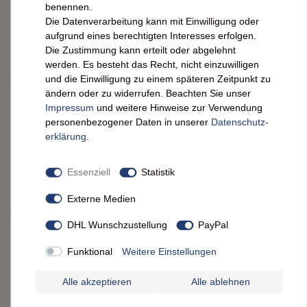
benennen.
2,99 € *
Die Datenverarbeitung kann mit Einwilligung oder
0.38
kg
| 7,87 € / kg
aufgrund eines berechtigten Interesses erfolgen.
IN DEN WARENKORB
Die Zustimmung kann erteilt oder abgelehnt
werden. Es besteht das Recht, nicht einzuwilligen
*
inkl. ges. MwSt.
zzgl.
Versandkosten
und die Einwilligung zu einem späteren Zeitpunkt zu
ändern oder zu widerrufen. Beachten Sie unser
d'aucy Ratatouille Niçoise ohne
Impressum
und weitere Hinweise zur Verwendung
Konservierungsstoffe 750 Gramm
personenbezogener Daten in unserer
Daten­schutz­
erklärung
.
5,95 € *
0.75
kg
| 7,93 € / kg
Essenziell
Statistik
ARTIKEL ANZEIGEN
Externe Medien
*
inkl. ges. MwSt.
zzgl.
Versandkosten
DHL Wunschzustellung
PayPal
d'aucy Schwarze Bohnen: Exotisch &
dampfgegart (2x150g) – Verzehrfertig
Funktional
Weitere Einstellungen
Alle akzeptieren
Alle ablehnen
2,19 € *
0.28
kg
| 7,82 € / kg