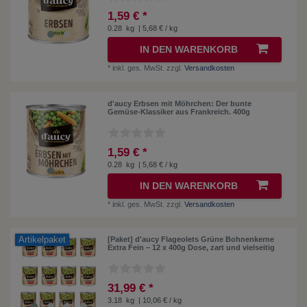
1,59 € *
0.28
kg
| 5,68 € / kg
IN DEN WARENKORB
*
inkl. ges. MwSt.
zzgl.
Versandkosten
d'aucy Erbsen mit Möhrchen: Der bunte
Gemüse-Klassiker aus Frankreich. 400g
1,59 € *
0.28
kg
| 5,68 € / kg
IN DEN WARENKORB
*
inkl. ges. MwSt.
zzgl.
Versandkosten
Artikelpaket
[Paket] d'aucy Flageolets Grüne Bohnenkerne
Extra Fein – 12 x 400g Dose, zart und vielseitig
31,99 € *
3.18
kg
| 10,06 € / kg