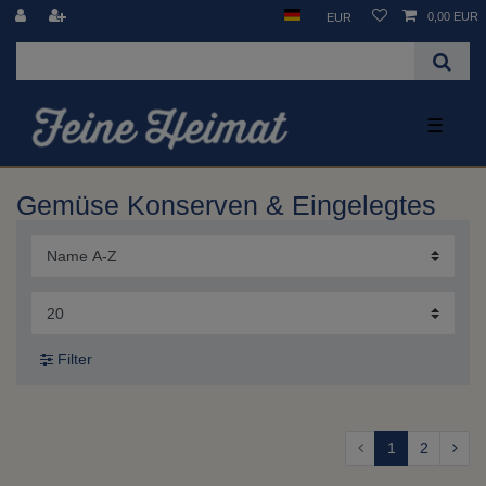
0,00 EUR
EUR
☰
Gemüse Konserven & Eingelegtes
Filter
1
2