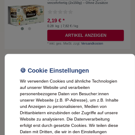
verzehrfertig (2x150g) – Ohne Zusätze
2,19 € *
0.28
kg
| 7,82 € / kg
ARTIKEL ANZEIGEN
*
inkl. ges. MwSt.
zzgl.
Versandkosten
d'aucy Kidneybohnen: Dampfgegart &
verzehrfertig (2x150g) – Ohne Zusätze
2,19 € *
Wir verwenden Cookies und ähnliche Technologien
0.28
kg
| 7,82 € / kg
auf unserer Website und verarbeiten
personenbezogene Daten von Besucher:innen
IN DEN WARENKORB
unserer Webseite (z.B. IP-Adresse), um z.B. Inhalte
*
inkl. ges. MwSt.
zzgl.
Versandkosten
und Anzeigen zu personalisieren, Medien von
Drittanbietern einzubinden oder Zugriffe auf unsere
Website zu analysieren. Die Datenverarbeitung
d'aucy Ratatouille à la Provençale: Bunte
Gemüsemischung à la Provence – 380g
erfolgt erst durch gesetzte Cookies. Wir teilen diese
Daten mit Dritten, die wir in den Einstellungen