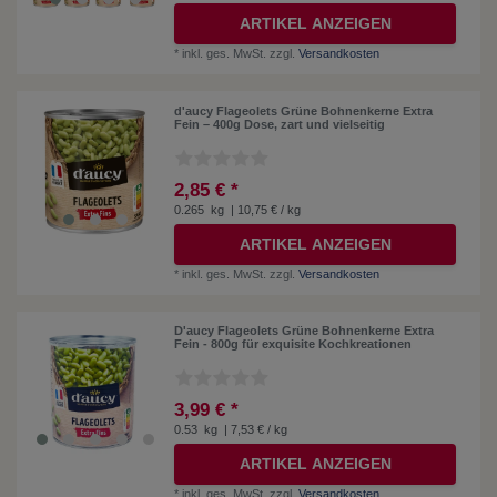
ARTIKEL ANZEIGEN
*
inkl. ges. MwSt.
zzgl.
Versandkosten
d'aucy Flageolets Grüne Bohnenkerne Extra
Fein – 400g Dose, zart und vielseitig
2,85 € *
0.265
kg
| 10,75 € / kg
ARTIKEL ANZEIGEN
*
inkl. ges. MwSt.
zzgl.
Versandkosten
D'aucy Flageolets Grüne Bohnenkerne Extra
Fein - 800g für exquisite Kochkreationen
3,99 € *
0.53
kg
| 7,53 € / kg
ARTIKEL ANZEIGEN
*
inkl. ges. MwSt.
zzgl.
Versandkosten