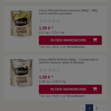
d'aucy Wachsbohnen extra fein (400g) – Mild,
zart & natürlich genießen
1,59 € *
0.22
kg
| 7,23 € / kg
IN DEN WARENKORB
*
inkl. ges. MwSt.
zzgl.
Versandkosten
d'aucy Weiße Bohnen (400g) – Cremig-mild &
ideal für Suppen, Salate & Eintöpfe
1,59 € *
0.265
kg
| 6,00 € / kg
IN DEN WARENKORB
*
inkl. ges. MwSt.
zzgl.
Versandkosten
1
2