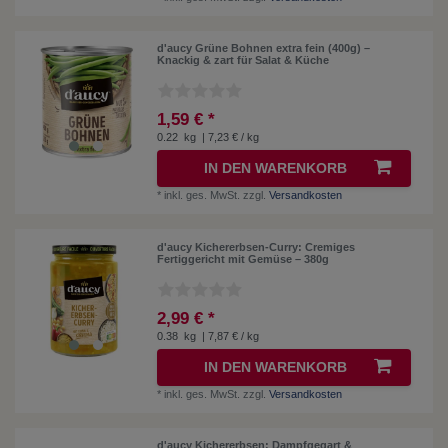
d'aucy Grüne Bohnen extra fein (400g) –
Knackig & zart für Salat & Küche
1,59 € *
0.22
kg
| 7,23 € / kg
IN DEN WARENKORB
*
inkl. ges. MwSt.
zzgl.
Versandkosten
d'aucy Kichererbsen-Curry: Cremiges
Fertiggericht mit Gemüse – 380g
2,99 € *
0.38
kg
| 7,87 € / kg
IN DEN WARENKORB
*
inkl. ges. MwSt.
zzgl.
Versandkosten
d'aucy Kichererbsen: Dampfgegart &