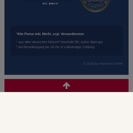
*Alle Preise inkl. MwSt. zzgl. Versandkosten
¹ aus allen deutschen Netzen
² innerhalb DE, außer Sperrgut
³ bei Bestelleingang bis 14 Uhr & vollständiger Zahlung
© 2026 by masecori GmbH