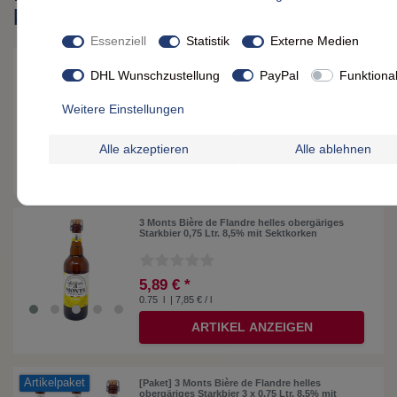
könnten
Essenziell
Statistik
Externe Medien
1848 Poudre Poulain Gourmand & Onctueux –
DHL Wunschzustellung
PayPal
Funktiona
450g Kakao Pulver für vollen Genuss
Weitere Einstellungen
7,69 € *
0.45
kg
| 17,09 € / kg
Alle akzeptieren
Alle ablehnen
ARTIKEL ANZEIGEN
3 Monts Bière de Flandre helles obergäriges
Starkbier 0,75 Ltr. 8,5% mit Sektkorken
5,89 € *
0.75
l
| 7,85 € / l
ARTIKEL ANZEIGEN
Artikelpaket
[Paket] 3 Monts Bière de Flandre helles
obergäriges Starkbier 3 x 0,75 Ltr. 8,5% mit