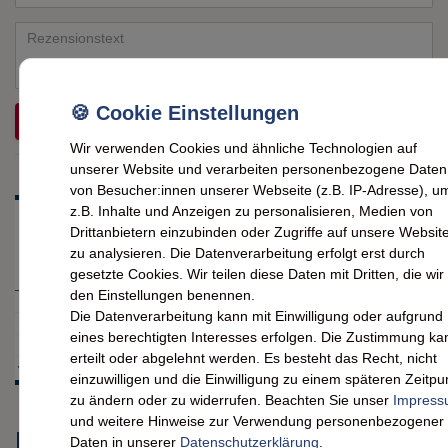
Bewertungssternen
Bewertungssternen
Bewertungssternen
Bewertungssternen
Bewertungssternen
(optional)
Titel
Rezensionstext
REZENSION SENDEN
Wir verwenden Cookies und ähnliche Technologien auf
unserer Website und verarbeiten personenbezogene Daten
von Besucher:innen unserer Webseite (z.B. IP-Adresse), u
z.B. Inhalte und Anzeigen zu personalisieren, Medien von
Drittanbietern einzubinden oder Zugriffe auf unsere Websit
zu analysieren. Die Datenverarbeitung erfolgt erst durch
gesetzte Cookies. Wir teilen diese Daten mit Dritten, die wir 
den Einstellungen benennen.
Die Datenverarbeitung kann mit Einwilligung oder aufgrund
eines berechtigten Interesses erfolgen. Die Zustimmung ka
erteilt oder abgelehnt werden. Es besteht das Recht, nicht
einzuwilligen und die Einwilligung zu einem späteren Zeitpu
zu ändern oder zu widerrufen. Beachten Sie unser
Impres
und weitere Hinweise zur Verwendung personenbezogener
Produkte, die dir auch gefallen
Daten in unserer
Daten­schutz­erklärung
.