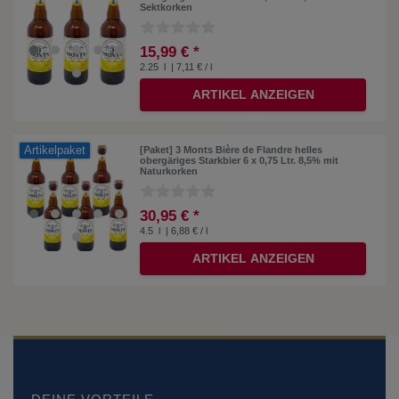
Sektkorken
15,99 € *
2.25
l
| 7,11 € / l
ARTIKEL ANZEIGEN
Artikelpaket
[Paket] 3 Monts Bière de Flandre helles
obergäriges Starkbier 6 x 0,75 Ltr. 8,5% mit
Naturkorken
30,95 € *
4.5
l
| 6,88 € / l
ARTIKEL ANZEIGEN