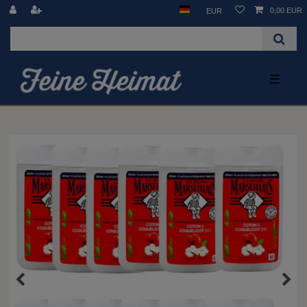
0,00 EUR
EUR
☰