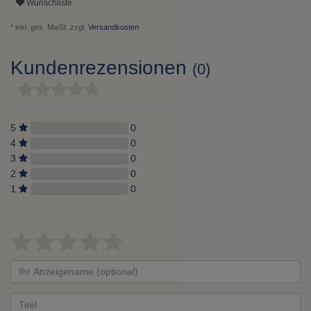
Wunschliste
* inkl. ges. MwSt. zzgl.
Versandkosten
Kundenrezensionen
(0)
5
0
4
0
3
0
2
0
1
0
Bewertungssterne
1
2
3
4
5
von
von
von
von
von
Ihr
Platzhalter
5
5
5
5
5
Anzeigename