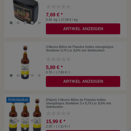
7,69 € *
0.45
kg
| 17,09 € / kg
ARTIKEL ANZEIGEN
3 Monts Bière de Flandre helles obergäriges
Starkbier 0,75 Ltr. 8,5% mit Sektkorken
5,89 € *
0.75
l
| 7,85 € / l
ARTIKEL ANZEIGEN
Artikelpaket
[Paket] 3 Monts Bière de Flandre helles
obergäriges Starkbier 3 x 0,75 Ltr. 8,5% mit
Sektkorken
15,99 € *
2.25
l
| 7,11 € / l