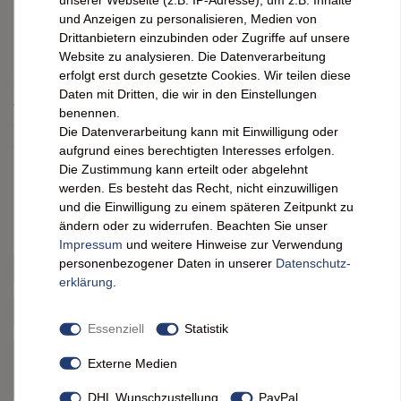
Kundenrezensionen
(0)
und Anzeigen zu personalisieren, Medien von
Drittanbietern einzubinden oder Zugriffe auf unsere
Website zu analysieren. Die Datenverarbeitung
erfolgt erst durch gesetzte Cookies. Wir teilen diese
5
0
Daten mit Dritten, die wir in den Einstellungen
4
0
benennen.
3
0
Die Datenverarbeitung kann mit Einwilligung oder
2
0
aufgrund eines berechtigten Interesses erfolgen.
1
0
Die Zustimmung kann erteilt oder abgelehnt
werden. Es besteht das Recht, nicht einzuwilligen
und die Einwilligung zu einem späteren Zeitpunkt zu
Bewertungssterne
1
2
3
4
5
ändern oder zu widerrufen. Beachten Sie unser
Impressum
und weitere Hinweise zur Verwendung
von
von
von
von
von
personenbezogener Daten in unserer
Daten­schutz­
erklärung
.
Ihr
Platzhalter
5
5
5
5
5
Anzeigename
Essenziell
Statistik
Bewertungssternen
Bewertungssternen
Bewertungssternen
Bewertungssternen
Bewertungssternen
(optional)
Titel
Externe Medien
DHL Wunschzustellung
PayPal