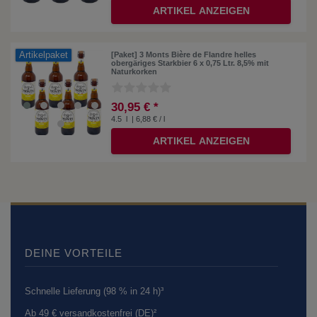
ARTIKEL ANZEIGEN
Artikelpaket
[Paket] 3 Monts Bière de Flandre helles
obergäriges Starkbier 6 x 0,75 Ltr. 8,5% mit
Naturkorken
30,95 € *
4.5
l
| 6,88 € / l
ARTIKEL ANZEIGEN
DEINE VORTEILE
Schnelle Lieferung (98 % in 24 h)³
Ab 49 € versandkostenfrei (DE)²