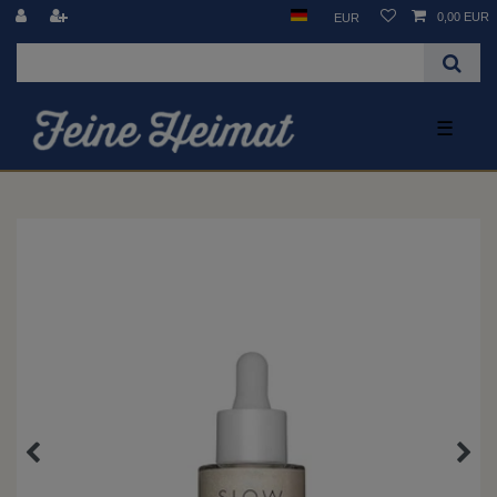
0,00 EUR
EUR
☰