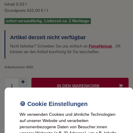
Inhalt
0,03
l
Grundpreis
433,00 € / l
sofort versandfertig. Lieferzeit ca. 2 Werktage
Artikel derzeit nicht verfügbar
Nicht lieferbar? Schreiben Sie uns einfach an
FeineHeimat
. Oft
können wir den Artikel kurzfristig für Sie beschaffen.
Artikelnummer
8950
IN DEN WARENKORB
Wunschliste
Wir verwenden Cookies und ähnliche Technologien
* inkl. ges. MwSt. zzgl.
Versandkosten
auf unserer Website und verarbeiten
personenbezogene Daten von Besucher:innen
unserer Webseite (z.B. IP-Adresse), um z.B. Inhalte