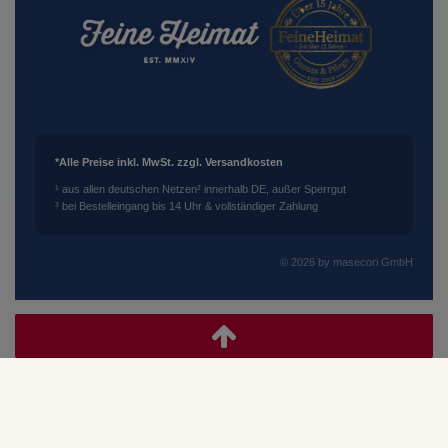
*Alle Preise inkl. MwSt. zzgl. Versandkosten
¹ aus allen deutschen Netzen
² innerhalb DE, außer Sperrgut
³ bei Bestelleingang bis 14 Uhr & vollständiger Zahlung
© 2026 by masecori GmbH