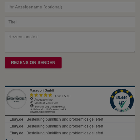
von
von
von
von
von
Ihr
Platzhalter
5
5
5
5
5
Anzeigename
Bewertungssternen
Bewertungssternen
Bewertungssternen
Bewertungssternen
Bewertungssternen
(optional)
Titel
Rezensionstext
REZENSION SENDEN