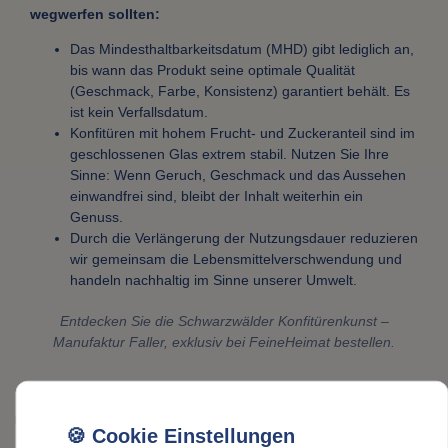
wegwerfen sollten:
Das Mindesthaltbarkeitsdatum (MHD) gibt lediglich an,
bis wann das Produkt seine optimale Qualität
(Geschmack, Farbe, Konsistenz) garantiert behält. Es
ist kein Verfallsdatum.
Konfitüren mit hohem Frucht- und Zuckeranteil sind im
geschlossenen Glas extrem stabil. Nutzen Sie Ihre
Sinne: Wenn Geruch, Geschmack und das Aussehen
einwandfrei sind, bleibt der Inhalt weiterhin ein
Genuss.
Durch die Verlängerung der Nutzungsdauer reduzieren
wir gemeinsam die Lebensmittelverschwendung und
handeln nachhaltig im Sinne unserer Umwelt.
Entdecken Sie die Schwarzwälder Konfitürenkunst –
Manufaktur Faller, exklusiv bei FeineHeimat bestellen.
Faller Konfitüren