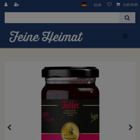
0,00 EUR
EUR
☰