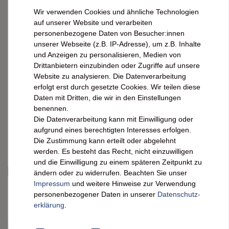
Faller Himbeer-Konfitüre extra
Wir verwenden Cookies und ähnliche Technologien
mit Himbeergeist:
auf unserer Website und verarbeiten
personenbezogene Daten von Besucher:innen
Hausgemachter Genuss 330g
unserer Webseite (z.B. IP-Adresse), um z.B. Inhalte
und Anzeigen zu personalisieren, Medien von
Drittanbietern einzubinden oder Zugriffe auf unsere
Genießen Sie Faller Himbeer-Konfitüre mit Schladerer
Website zu analysieren. Die Datenverarbeitung
Himbeergeist: handgemacht im Schwarzwald, intensiver
erfolgt erst durch gesetzte Cookies. Wir teilen diese
Geschmack, 60% Frucht. Perfekt für jeden Genießer.
Daten mit Dritten, die wir in den Einstellungen
benennen.
*
Die Datenverarbeitung kann mit Einwilligung oder
6,79 EUR
aufgrund eines berechtigten Interesses erfolgen.
Die Zustimmung kann erteilt oder abgelehnt
Inhalt
0,33
kg
werden. Es besteht das Recht, nicht einzuwilligen
Grundpreis
20,58 € / kg
und die Einwilligung zu einem späteren Zeitpunkt zu
sofort versandfertig. Lieferzeit ca. 2 Werktage
ändern oder zu widerrufen. Beachten Sie unser
Impressum
und weitere Hinweise zur Verwendung
personenbezogener Daten in unserer
Daten­schutz­
Artikelnummer:
7006122
erklärung
.