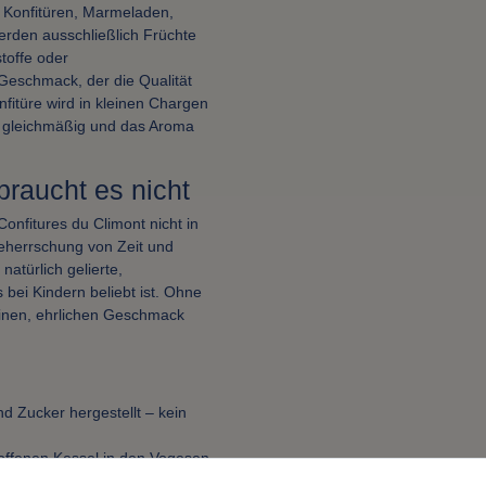
s Konfitüren, Marmeladen,
erden ausschließlich Früchte
stoffe oder
 Geschmack, der die Qualität
fitüre wird in kleinen Chargen
z gleichmäßig und das Aroma
raucht es nicht
onfitures du Climont nicht in
eherrschung von Zeit und
natürlich gelierte,
bei Kindern beliebt ist. Ohne
einen, ehrlichen Geschmack
d Zucker hergestellt – kein
 offenen Kessel in den Vogesen