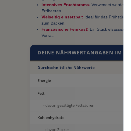
Intensives Fruchtaroma:
Verwendet werden nur
Erdbeeren.
Vielseitig einsetzbar:
Ideal für das Frühstück, 
zum Backen.
Französische Feinkost:
Ein Stück elsässische 
Vorrat.
DEINE NÄHRWERTANGABEN IM ÜB
Durchschnittliche Nährwerte
Energie
Fett
- davon gesättigte Fettsäuren
Kohlenhydrate
- davon Zucker