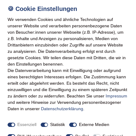
 beste, sonnengereifte
zu Crêpes, in Joghurt oder
Wir verwenden Cookies und ähnliche Technologien auf
unserer Website und verarbeiten personenbezogene Daten
Tradition für Ihren Gourmet-
von Besucher:innen unserer Webseite (z.B. IP-Adresse), um
z.B. Inhalte und Anzeigen zu personalisieren, Medien von
Drittanbietern einzubinden oder Zugriffe auf unsere Website
zu analysieren. Die Datenverarbeitung erfolgt erst durch
ERBLICK
gesetzte Cookies. Wir teilen diese Daten mit Dritten, die wir in
den Einstellungen benennen.
pro 100g
Die Datenverarbeitung kann mit Einwilligung oder aufgrund
eines berechtigten Interesses erfolgen. Die Zustimmung kann
erteilt oder abgelehnt werden. Es besteht das Recht, nicht
1140 kJ / 272 kcal
einzuwilligen und die Einwilligung zu einem späteren Zeitpunkt
zu ändern oder zu widerrufen. Beachten Sie unser
Impressum
0,0 g
und weitere Hinweise zur Verwendung personenbezogener
Daten in unserer
Daten­schutz­erklärung
.
0,0 g
66,0 g
Essenziell
Statistik
Externe Medien
65,0 g