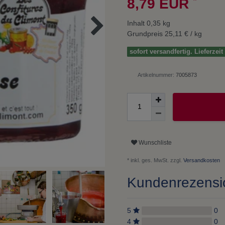
8,79 EUR
Inhalt
0,35
kg
Grundpreis
25,11 € / kg
sofort versandfertig. Lieferzei
Artikelnummer:
7005873
Wunschliste
* inkl. ges. MwSt. zzgl.
Versandkosten
Kundenrezens
5
0
4
0