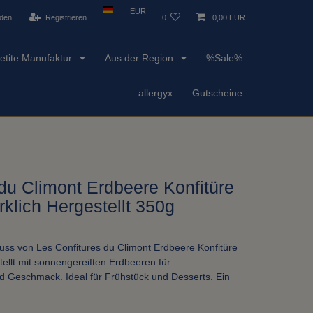
EUR
den
Registrieren
0
0,00 EUR
etite Manufaktur
Aus der Region
%Sale%
allergyx
Gutscheine
du Climont Erdbeere Konfitüre
klich Hergestellt 350g
ss von Les Confitures du Climont Erdbeere Konfitüre
ellt mit sonnengereiften Erdbeeren für
nd Geschmack. Ideal für Frühstück und Desserts. Ein