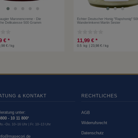
augier Maronencreme - Die
Echter Deutscher Honig "Rapshonig" 50
che Delikatesse 500 Gramm
Wanderimkerei Martin Sester
9 € *
11,99 € *
9,98 € / kg
0.5
kg
| 23,98 € / kg
ATUNG & KONTAKT
RECHTLICHES
eratung unter:
AGB
800 - 10 11 800¹
Widerrufsrecht
o.–Do. 10–16 Uhr | Fr. 10–13 Uhr
Datenschutz
info@masecori.de