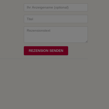
von
von
von
von
von
Ihr
Platzhalter
5
5
5
5
5
Anzeigename
Bewertungssternen
Bewertungssternen
Bewertungssterne
Bewertungsster
Bewertungsst
(optional)
Titel
Rezensionstext
REZENSION SENDEN