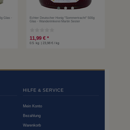
0g Glas -
Echter Deutscher Honig "Sommertracht" 500g
Glas - Wanderimkerei Martin Sester
11,99 € *
0.5
kg
| 23,98 € / kg
HILFE & SERVICE
Mein Konto
Bezahlung
Warenkorb