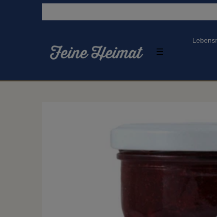
Lebensm
☰