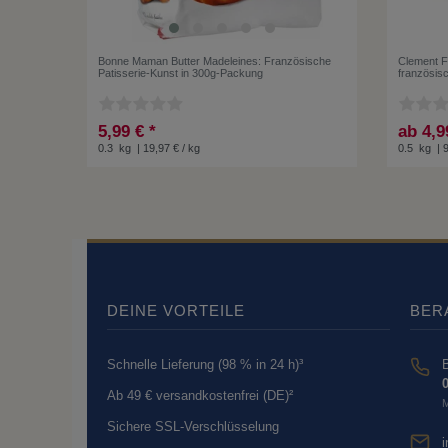
Bonne Maman Butter Madeleines: Französische
Clement F
Patisserie-Kunst in 300g-Packung
französis
5,99 € *
ab 4,9
0.3
kg
| 19,97 € / kg
0.5
kg
| 
DEINE VORTEILE
BER
Schnelle Lieferung (98 % in 24 h)³
B
0
Ab 49 € versandkostenfrei (DE)²
M
Sichere SSL-Verschlüsselung