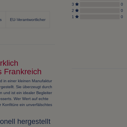
3
0
2
0
1
0
s
EU-Verantwortlicher
klich
s Frankreich
d in einer kleinen Manufaktur
gestellt. Sie überzeugt durch
und ist ein idealer Begleiter
esserts. Wer Wert auf echte
r Konfitüre ein unverfälschtes
nell hergestellt