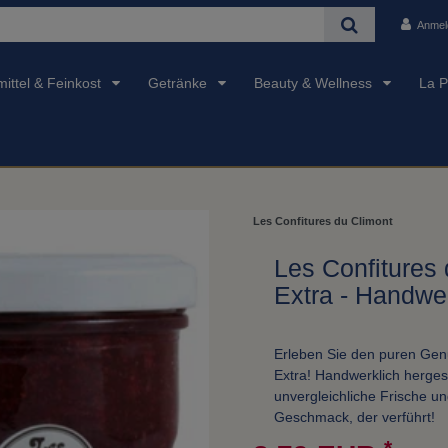
Anmel
ittel & Feinkost
Getränke
Beauty & Wellness
La P
Les Confitures du Climont
Les Confitures 
Extra - Handwer
Erleben Sie den puren Genu
Extra! Handwerklich hergest
unvergleichliche Frische u
Geschmack, der verführt!
*