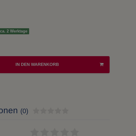
t ca. 2 Werktage
IN DEN WARENKORB
ionen
(0)
Bewertungssterne
1
2
3
4
5