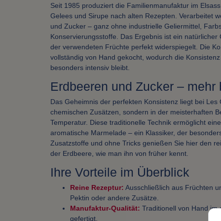
Seit 1985 produziert die Familienmanufaktur im Elsas
Gelees und Sirupe nach alten Rezepten. Verarbeitet w
und Zucker – ganz ohne industrielle Geliermittel, Farb
Konservierungsstoffe. Das Ergebnis ist ein natürlicher
der verwendeten Früchte perfekt widerspiegelt. Die Kon
vollständig von Hand gekocht, wodurch die Konsisten
besonders intensiv bleibt.
Erdbeeren und Zucker – mehr b
Das Geheimnis der perfekten Konsistenz liegt bei Les C
chemischen Zusätzen, sondern in der meisterhaften B
Temperatur. Diese traditionelle Technik ermöglicht eine 
aromatische Marmelade – ein Klassiker, der besonders 
Zusatzstoffe und ohne Tricks genießen Sie hier den r
der Erdbeere, wie man ihn von früher kennt.
Ihre Vorteile im Überblick
Reine Rezeptur:
Ausschließlich aus Früchten un
Pektin oder andere Zusätze.
Manufaktur-Qualität:
Traditionell von Hand im
gefertigt.