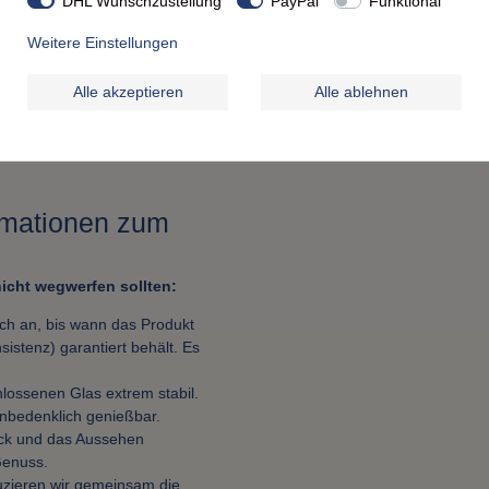
DHL Wunschzustellung
PayPal
Funktional
0,0 g
Weitere Einstellungen
0,0 g
Alle akzeptieren
Alle ablehnen
 davon Zucker 65,0 g Eiweiß 0,0 g
ormationen zum
icht wegwerfen sollten:
ich an, bis wann das Produkt
istenz) garantiert behält. Es
lossenen Glas extrem stabil.
unbedenklich genießbar.
ck und das Aussehen
 Genuss.
uzieren wir gemeinsam die