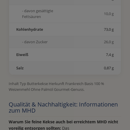
- davon gesättigte
10,0 g
Fettsäuren
Kohlenhydrate
73,0 g
- davon Zucker
26,0 g
Eiweiß
7,4 g
Salz
0,87 g
Inhalt Typ Butterkekse Herkunft Frankreich Basis 100 %
Weizenmehl Ohne Palmöl Gourmet-Genuss.
Qualität & Nachhaltigkeit: Informationen
zum MHD
Warum Sie feine Kekse auch bei erreichtem MHD nicht
voreilig entsorgen sollten:
Das