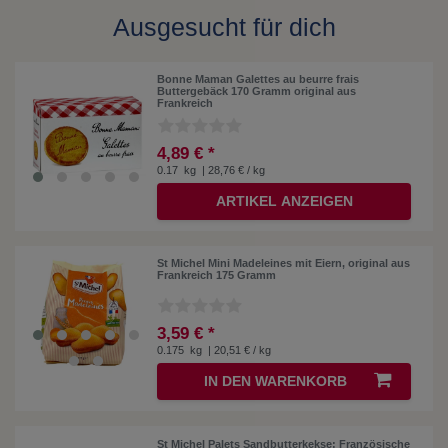
Ausgesucht für dich
Bonne Maman Galettes au beurre frais
Buttergebäck 170 Gramm original aus
Frankreich
4,89 € *
0.17
kg
| 28,76 € / kg
ARTIKEL ANZEIGEN
St Michel Mini Madeleines mit Eiern, original aus
Frankreich 175 Gramm
3,59 € *
0.175
kg
| 20,51 € / kg
IN DEN WARENKORB
St Michel Palets Sandbutterkekse: Französische