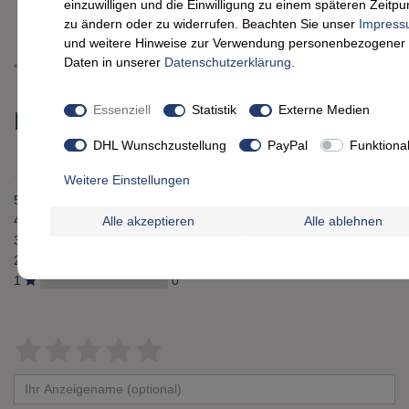
einzuwilligen und die Einwilligung zu einem späteren Zeitpu
zu ändern oder zu widerrufen. Beachten Sie unser
Impres
Wunschliste
und weitere Hinweise zur Verwendung personenbezogener
Daten in unserer
Daten­schutz­erklärung
.
* inkl. ges. MwSt. zzgl.
Versandkosten
Essenziell
Statistik
Externe Medien
Kundenrezensionen
(0)
DHL Wunschzustellung
PayPal
Funktiona
Weitere Einstellungen
5
0
4
0
Alle akzeptieren
Alle ablehnen
3
0
2
0
1
0
Bewertungssterne
1
2
3
4
5
von
von
von
von
von