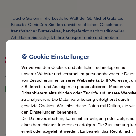
Tauche Sie ein in die köstliche Welt der St. Michel Galettes
Biscuits! Genießen Sie den unwiderstehlichen Geschmack
französischer Butterkekse, handgefertigt nach traditioneller
Art. Holen Sie sich jetzt Ihre Knusperfreude und erleben
Sie puren Genuss!
*
2,99 EUR
Wir verwenden Cookies und ähnliche Technologien auf
Inhalt
0,13
kg
unserer Website und verarbeiten personenbezogene Daten
Grundpreis
23,00 € / kg
von Besucher:innen unserer Webseite (z.B. IP-Adresse), u
z.B. Inhalte und Anzeigen zu personalisieren, Medien von
Artikel momentan vergriffen; wir bemühen uns um schnellstmöglich
Drittanbietern einzubinden oder Zugriffe auf unsere Websit
zu analysieren. Die Datenverarbeitung erfolgt erst durch
Artikelnummer:
7004234
gesetzte Cookies. Wir teilen diese Daten mit Dritten, die wir 
den Einstellungen benennen.
Die Datenverarbeitung kann mit Einwilligung oder aufgrund
eines berechtigten Interesses erfolgen. Die Zustimmung ka
IN DEN WARENKORB
erteilt oder abgelehnt werden. Es besteht das Recht, nicht