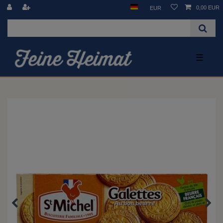
0,00 EUR
EUR
☰