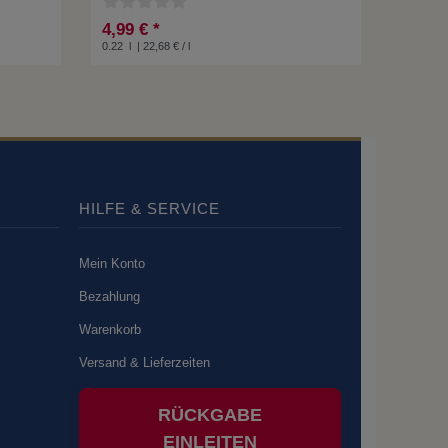
4,99 € *
0.22
l
| 22,68 € / l
HILFE & SERVICE
Mein Konto
Bezahlung
Warenkorb
Versand & Lieferzeiten
RÜCKGABE
EINLEITEN