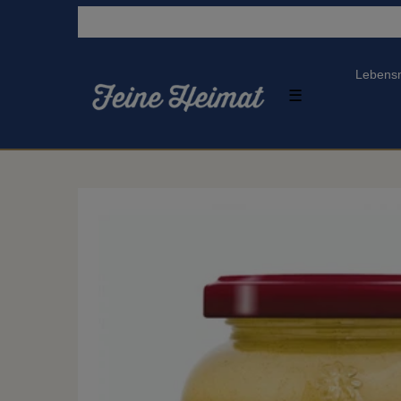
Lebensm
☰