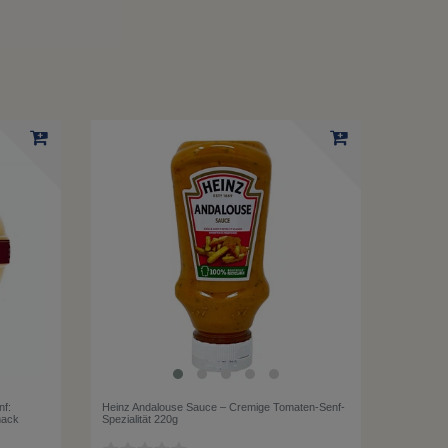
nf:
Heinz Andalouse Sauce – Cremige Tomaten-Senf-
mack
Spezialität 220g