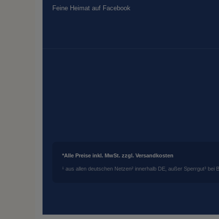
Feine Heimat auf Facebook
*Alle Preise inkl. MwSt. zzgl. Versandkosten
¹ aus allen deutschen Netzen
² innerhalb DE, außer Sperrgut
³ bei 