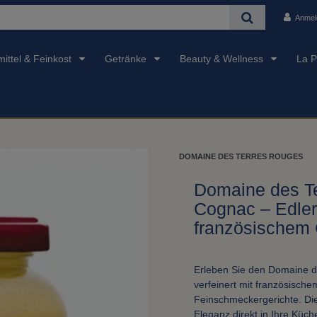
Anmel
ittel & Feinkost
Getränke
Beauty & Wellness
La P
DOMAINE DES TERRES ROUGES
Domaine des T
Cognac – Edler 
französischem
Erleben Sie den Domaine d
verfeinert mit französisch
Feinschmeckergerichte. Die
Eleganz direkt in Ihre Küch