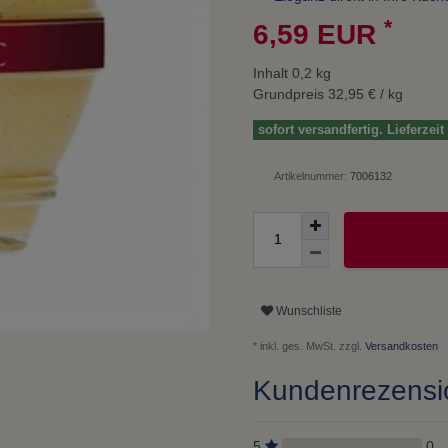
*
6,59 EUR
Inhalt
0,2
kg
Grundpreis
32,95 € / kg
sofort versandfertig. Lieferzei
Artikelnummer:
7006132
Wunschliste
* inkl. ges. MwSt. zzgl.
Versandkosten
Kundenrezens
5
0