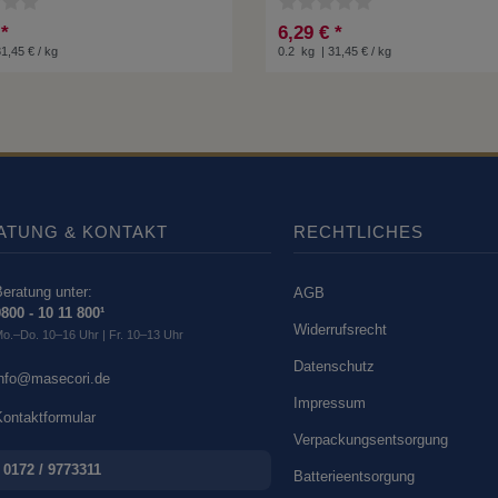
 *
6,29 € *
31,45 € / kg
0.2
kg
| 31,45 € / kg
ATUNG & KONTAKT
RECHTLICHES
eratung unter:
AGB
800 - 10 11 800¹
Widerrufsrecht
o.–Do. 10–16 Uhr | Fr. 10–13 Uhr
Datenschutz
info@masecori.de
Impressum
ontaktformular
Verpackungsentsorgung
0172 / 9773311
Batterieentsorgung