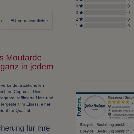
4
0
3
0
2
0
s
EU-Verantwortlicher
1
0
s Moutarde
ganz in jedem
verbindet traditionellen
e echten Cognacs. Diese
egante, raffinierte Note und
Hergestellt im Elsass, einer
Senf für Qualität,
herung für Ihre