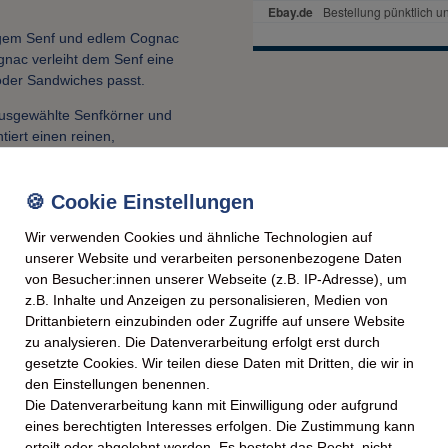
igem Senf und edlem Cognac
gnac verleiht dem Senf eine
 oder Sandwiches passt.
ausgewählte Senfkörner und
iert einen reinen,
cen oder aromatischer
e Möglichkeiten und bringt
Wir verwenden Cookies und ähnliche Technologien auf
unserer Website und verarbeiten personenbezogene Daten
 bewährten Methoden, vereint
von Besucher:innen unserer Webseite (z.B. IP-Adresse), um
esse. Die Zugabe von Cognac
z.B. Inhalte und Anzeigen zu personalisieren, Medien von
Drittanbietern einzubinden oder Zugriffe auf unsere Website
zu analysieren. Die Datenverarbeitung erfolgt erst durch
 macht den Senf zu einem
gesetzte Cookies. Wir teilen diese Daten mit Dritten, die wir in
ischer Delikatessen.
den Einstellungen benennen.
Die Datenverarbeitung kann mit Einwilligung oder aufgrund
eines berechtigten Interesses erfolgen. Die Zustimmung kann
Raumtemperatur zu servieren.
erteilt oder abgelehnt werden. Es besteht das Recht, nicht