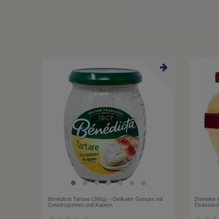
Bénédicta Tartare (260g) – Delikater Genuss mit
Domaine d
Gewürzgurken und Kapern
Elsässisc