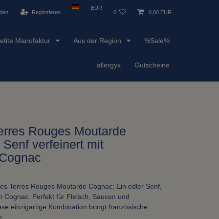
EUR
den
Registrieren
0
0,00 EUR
etite Manufaktur
Aus der Region
%Sale%
allergyx
Gutscheine
erres Rouges Moutarde
Senf verfeinert mit
 Cognac
es Terres Rouges Moutarde Cognac: Ein edler Senf,
em Cognac. Perfekt für Fleisch, Saucen und
se einzigartige Kombination bringt französische
e.