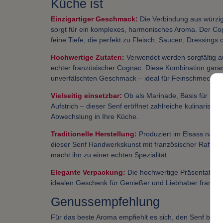
Küche ist
Einzigartiger Geschmack:
Die Verbindung aus würz
sorgt für ein komplexes, harmonisches Aroma. Der Co
feine Tiefe, die perfekt zu Fleisch, Saucen, Dressings
Hochwertige Zutaten:
Verwendet werden sorgfältig 
echter französischer Cognac. Diese Kombination garant
unverfälschten Geschmack – ideal für Feinschmecker.
Vielseitig einsetzbar:
Ob als Marinade, Basis für Sau
Aufstrich – dieser Senf eröffnet zahlreiche kulinarisch
Abwechslung in Ihre Küche.
Traditionelle Herstellung:
Produziert im Elsass nach
dieser Senf Handwerkskunst mit französischer Raffin
macht ihn zu einer echten Spezialität.
Elegante Verpackung:
Die hochwertige Präsentation
idealen Geschenk für Genießer und Liebhaber französ
Genussempfehlung
Für das beste Aroma empfiehlt es sich, den Senf bei 