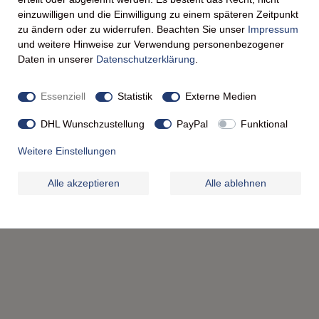
n, Dressings oder als feiner
einzuwilligen und die Einwilligung zu einem späteren Zeitpunkt
en Speisen und verleiht ihnen
zu ändern oder zu widerrufen. Beachten Sie unser
Impressum
und weitere Hinweise zur Verwendung personenbezogener
aben pro 100 g
Daten in unserer
Daten­schutz­erklärung
.
Essenziell
Statistik
Externe Medien
DHL Wunschzustellung
PayPal
Funktional
Weitere Einstellungen
Alle akzeptieren
Alle ablehnen