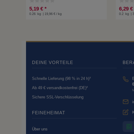
5,19 € *
6,29 €
0.26
kg
| 19,96 € / kg
0.2
kg
| 
DEINE VORTEILE
BER
Schnelle Lieferung (98 % in 24 h)³
B
0
Ab 49 € versandkostenfrei (DE)²
M
Sichere SSL-Verschlüsselung
K
FEINEHEIMAT
Über uns