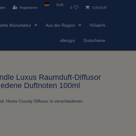
EUR
den
Registrieren
0
0,00 EUR
etite Manufaktur
Aus der Region
%Sale%
allergyx
Gutscheine
dle Luxus Raumduft-Diffusor
iedene Duftnoten 100ml
d. Home County Diffusor in verschiedenen