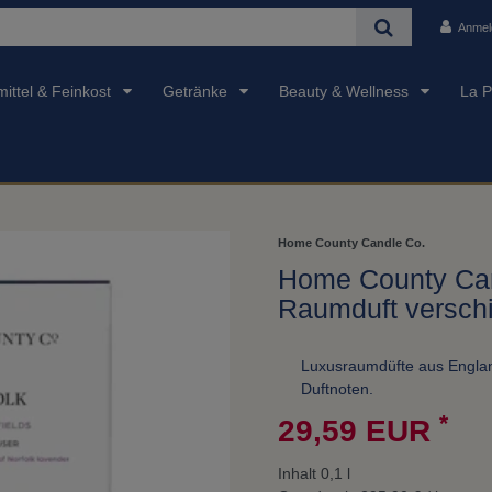
Anmel
ittel & Feinkost
Getränke
Beauty & Wellness
La P
Home County Candle Co.
Home County Can
Raumduft versch
Luxusraumdüfte aus Englan
Duftnoten.
*
29,59 EUR
Inhalt
0,1
l