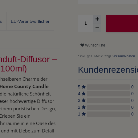
s
EU-Verantwortlicher
Wunschliste
* inkl. ges. MwSt. zzgl.
Versandkosten
uft-Diffusor –
(100ml)
Kundenrezens
echselbaren Charme der
Home County Candle
5
0
ie natürliche Schönheit
4
0
ieser hochwertige Diffusor
3
0
2
0
einem puristischen Design,
1
0
Erleben Sie ein
Wohnräume in eine Oase des
 und mit Liebe zum Detail