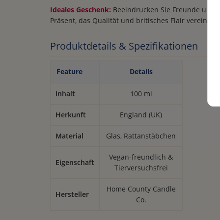
Ideales Geschenk:
Beeindrucken Sie Freunde und Fa
Präsent, das Qualität und britisches Flair vereint.
Produktdetails & Spezifikationen
Feature
Details
Inhalt
100 ml
Herkunft
England (UK)
Material
Glas, Rattanstäbchen
Vegan-freundlich &
Eigenschaft
Tierversuchsfrei
Home County Candle
Hersteller
Co.