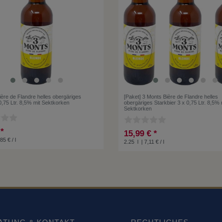
ère de Flandre helles obergäriges
[Paket] 3 Monts Bière de Flandre helles
0,75 Ltr. 8,5% mit Sektkorken
obergäriges Starkbier 3 x 0,75 Ltr. 8,5% 
Sektkorken
 *
15,99 € *
85 € / l
2.25
l
| 7,11 € / l