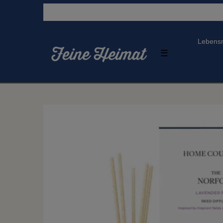
Lebensm
☰