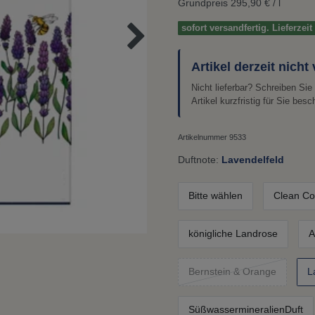
Grundpreis
295,90 € / l
sofort versandfertig. Lieferzei
Artikel derzeit nicht
Nicht lieferbar? Schreiben Si
Artikel kurzfristig für Sie besc
Artikelnummer
9533
Duftnote:
Lavendelfeld
Bitte wählen
Clean Co
königliche Landrose
A
Bernstein & Orange
L
SüßwassermineralienDuft