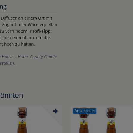
ung
 Diffusor an einem Ort mit
ter Zugluft oder Wärmequellen
 zu verhindern.
Profi-Tipp:
Wochen einmal um, um das
nt hoch zu halten.
ch Hause – Home County Candle
estellen.
könnten
Artikelpaket