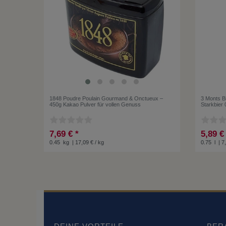
1848 Poudre Poulain Gourmand & Onctueux –
3 Monts Bi
450g Kakao Pulver für vollen Genuss
Starkbier 
7,69 € *
5,89 €
0.45
kg
| 17,09 € / kg
0.75
l
| 7,