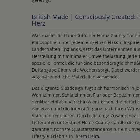
gefertigt.
British Made | Consciously Created:
Herz
Was macht die Raumdüfte der Home County Candle C
Philosophie hinter jedem einzelnen Flakon. Inspiri
Landschaften Englands, setzt das Unternehmen auf
Herstellung mit minimaler Umweltbelastung. Jede 1
spezielle Formel, die für eine besonders gleichmä
Duftabgabe über viele Wochen sorgt. Dabei werden
vegan-freundliche Materialien verwendet.
Das elegante Glasdesign fügt sich harmonisch in je
Wohnzimmer, Schlafzimmer, Flur oder Badezimmer
denkbar einfach: Verschluss entfernen, die natürl
einsetzen und die Intensität ganz nach Ihren Wüns
Stäbchen regulieren. Durch die enge Zusammenarbe
Lieferanten unterstützt Home County Candle die re
garantiert höchste Qualitätsstandards für ein unver
Lifestyle-Erlebnis in Ihrem Heim.