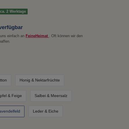
t ca. 2 Werktage
 verfügbar
e uns einfach an
FeineHeimat
. Oft können wir den
haffen.
tton
Honig & Nektarfrüchte
pfel & Feige
Salbei & Meersalz
avendelfeld
Leder & Eiche