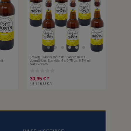
[Paket] 3 Monts Bière de Flandre helles
mit
obergäriges Starkbier 6 x 0,75 Ltr. 8,5% mit
Naturkorken
30,95 € *
4.5
l
| 6,88 € / l