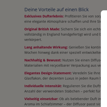
Deine Vorteile auf einen Blick
Exklusives Dufterlebnis:
Profitieren Sie von sorgfäl
eine elegante Atmosphäre schaffen und Ihre Sinn
Original British Made:
Sichern Sie sich ein echtes Q
vollständig in England handgefertigt wird und bri
verkörpert.
Lang anhaltende Wirkung:
Genießen Sie kontinuierl
Wochen hinweg dank einer speziell entwickelten, h
Nachhaltig & Bewusst:
Nutzen Sie einen Diffusor 
Materialien mit recycelbarer Verpackung aus veran
Elegantes Design-Statement:
Veredeln Sie Ihre Ein
Glasflakon, der dezenten Luxus in jeden Raum brin
Individuelle Intensität:
Regulieren Sie die Duftstär
Anzahl der verwendeten Stäbchen – perfekt für je
Vielseitig einsetzbar:
Ob als belebender Duft im B
Aroma im Schlafzimmer – der Diffusor passt sich I