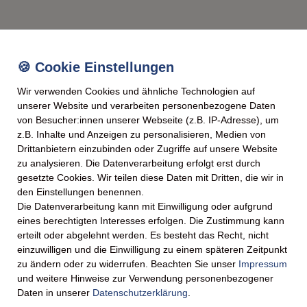
tig kuratierten Duftnoten, die
e verwöhnen.
ualitätsprodukt, das
Wir verwenden Cookies und ähnliche Technologien auf
tische Handwerkskunst
unserer Website und verarbeiten personenbezogene Daten
von Besucher:innen unserer Webseite (z.B. IP-Adresse), um
z.B. Inhalte und Anzeigen zu personalisieren, Medien von
iche Frische über viele
Drittanbietern einzubinden oder Zugriffe auf unsere Website
ochwertigen Trägerformel.
zu analysieren. Die Datenverarbeitung erfolgt erst durch
aus vegan-freundlichen
gesetzte Cookies. Wir teilen diese Daten mit Dritten, die wir in
twortungsvollen Quellen.
den Einstellungen benennen.
Die Datenverarbeitung kann mit Einwilligung oder aufgrund
richtung mit einem zeitlosen
eines berechtigten Interesses erfolgen. Die Zustimmung kann
gt.
erteilt oder abgelehnt werden. Es besteht das Recht, nicht
ke ganz einfach durch die
einzuwilligen und die Einwilligung zu einem späteren Zeitpunkt
de Raumgröße.
zu ändern oder zu widerrufen. Beachten Sie unser
Impressum
und weitere Hinweise zur Verwendung personenbezogener
üro oder beruhigendes
Daten in unserer
Daten­schutz­erklärung
.
hren Bedürfnissen an.