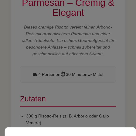
Parmesan – Cremig &
Elegant
Dieses cremige Risotto vereint feinen Arborio-
Reis mit aromatischem Parmesan und einer
edlen Trüffelnote. Ein echtes Gourmetgericht für
besondere Anlässe – schnell zubereitet und
geschmacklich auf höchstem Niveau.
👥
4 Portionen
⏱️
30 Minuten
🍳
Mittel
Zutaten
300 g Risotto-Reis (z. B. Arborio oder Gallo
Venere)
1 Schalotte