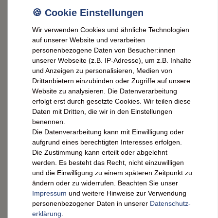
1 Liter heiße Gemüsebrühe
100 ml Weißwein (z. B. Riesling oder Blanc de
Wir verwenden Cookies und ähnliche Technologien
Noir)
auf unserer Website und verarbeiten
40 g Butter
personenbezogene Daten von Besucher:innen
unserer Webseite (z.B. IP-Adresse), um z.B. Inhalte
60 g frisch geriebener Parmesan
und Anzeigen zu personalisieren, Medien von
1–2 TL DIAMANTE TARTUFI Trüffelöl
Drittanbietern einzubinden oder Zugriffe auf unsere
Website zu analysieren. Die Datenverarbeitung
Sel de Guérande & Urfa Pfefferflocken
erfolgt erst durch gesetzte Cookies. Wir teilen diese
Daten mit Dritten, die wir in den Einstellungen
benennen.
Zubereitung
Die Datenverarbeitung kann mit Einwilligung oder
aufgrund eines berechtigten Interesses erfolgen.
Die Zustimmung kann erteilt oder abgelehnt
Schalotte fein würfeln und in einem Topf mit
werden. Es besteht das Recht, nicht einzuwilligen
etwas Butter glasig anschwitzen.
und die Einwilligung zu einem späteren Zeitpunkt zu
ändern oder zu widerrufen. Beachten Sie unser
Risotto-Reis hinzufügen und kurz mitdünsten,
Impressum
und weitere Hinweise zur Verwendung
bis er leicht transparent glänzt.
personenbezogener Daten in unserer
Daten­schutz­
Mit Weißwein ablöschen und unter Rühren
erklärung
.