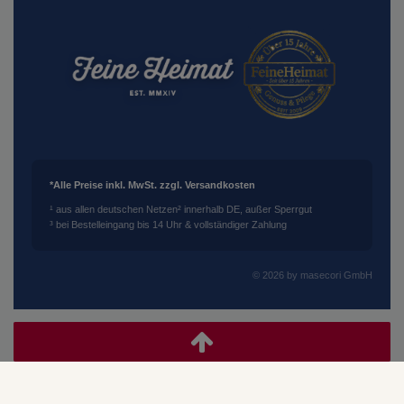
*Alle Preise inkl. MwSt. zzgl. Versandkosten
¹ aus allen deutschen Netzen
² innerhalb DE, außer Sperrgut
³ bei Bestelleingang bis 14 Uhr & vollständiger Zahlung
© 2026 by masecori GmbH