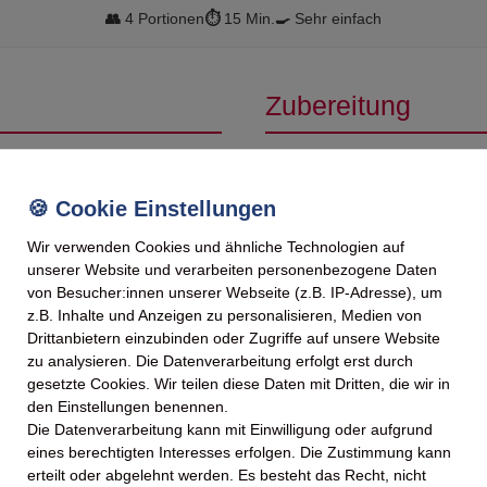
👥
4 Portionen
⏱️
15 Min.
🍳
Sehr einfach
Zubereitung
n
Das Eisbein und den Schwar
nehmen und in gleichmäßige
artenmagen
Die Wurstspezialitäten dekora
enbrot
Wir verwenden Cookies und ähnliche Technologien auf
großen Servierplatte anricht
unserer Website und verarbeiten personenbezogene Daten
Die rote Zwiebel schälen, in
von Besucher:innen unserer Webseite (z.B. IP-Adresse), um
über dem Fleisch verteilen.
z.B. Inhalte und Anzeigen zu personalisieren, Medien von
f)
Drittanbietern einzubinden oder Zugriffe auf unsere Website
Cornichons und einen großz
zu analysieren. Die Datenverarbeitung erfolgt erst durch
hinzufügen. Mit frisch gemah
gesetzte Cookies. Wir teilen diese Daten mit Dritten, die wir in
Zusammen mit frischen Schei
den Einstellungen benennen.
Das Eisbein schmeckt beson
Die Datenverarbeitung kann mit Einwilligung oder aufgrund
Zimmertemperatur hat.
eines berechtigten Interesses erfolgen. Die Zustimmung kann
erteilt oder abgelehnt werden. Es besteht das Recht, nicht