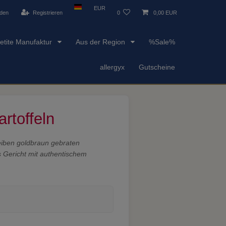
EUR
den
Registrieren
0
0,00 EUR
etite Manufaktur
Aus der Region
%Sale%
allergyx
Gutscheine
rtoffeln
heiben goldbraun gebraten
s Gericht mit authentischem