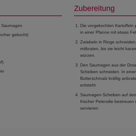
Zubereitung
er Saumagen
Die vorgekochten Kartoffeln 
in einer Pfanne mit etwas Fe
vorher gekocht)
Zwiebeln in Ringe schneiden
mitbraten, bis sie leicht kara
würzen.
f)
Den Saumagen aus der Dose 
fer
Scheiben schneiden. In eine
Butterschmalz kräftig anbrat
entsteht.
Saumagen-Scheiben auf den B
frischer Petersilie bestreue
servieren.