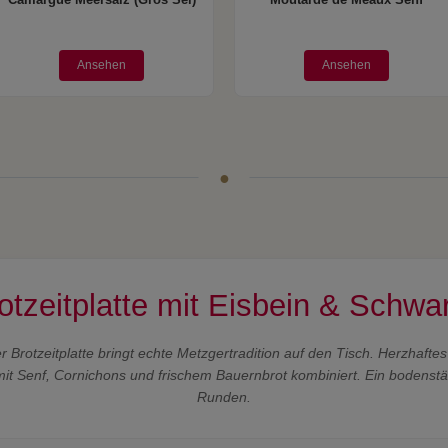
Camargue Meersalz (Gros Sel)
Moutarde de Meaux Senf
Ansehen
Ansehen
rotzeitplatte mit Eisbein & Schw
er Brotzeitplatte bringt echte Metzgertradition auf den Tisch. Herzhafte
 Senf, Cornichons und frischem Bauernbrot kombiniert. Ein bodenständ
Runden.