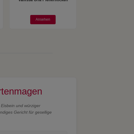
Vanissa Urfa Pfefferflocken
Ansehen
artenmagen
s Eisbein und würziger
iges Gericht für gesellige