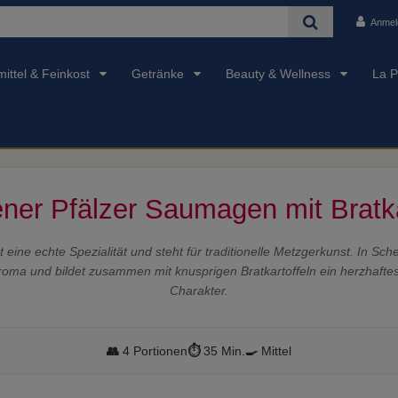
Anmel
ittel & Feinkost
Getränke
Beauty & Wellness
La P
ner Pfälzer Saumagen mit Bratka
 eine echte Spezialität und steht für traditionelle Metzgerkunst. In Sc
s Aroma und bildet zusammen mit knusprigen Bratkartoffeln ein herzhafte
Charakter.
👥
4 Portionen
⏱️
35 Min.
🍳
Mittel