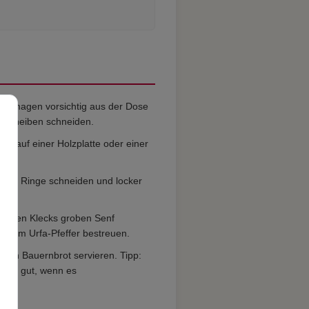
tenmagen vorsichtig aus der Dose
 Scheiben schneiden.
tiv auf einer Holzplatte oder einer
en.
 feine Ringe schneiden und locker
ügigen Klecks groben Senf
lenem Urfa-Pfeffer bestreuen.
ben Bauernbrot servieren. Tipp:
ders gut, wenn es