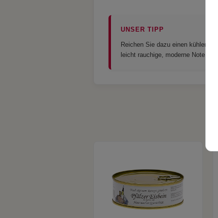
UNSER TIPP
Reichen Sie dazu einen kühlen Pfäl
leicht rauchige, moderne Note, di