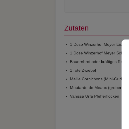
Zutaten
1 Dose Winzerhof Meyer Eisbei
1 Dose Winzerhof Meyer Schw
Bauernbrot oder kräftiges Rogg
1 rote Zwiebel
Maille Cornichons (Mini-Gurken)
Moutarde de Meaux (grober Sen
Vanissa Urfa Pfefferflocken