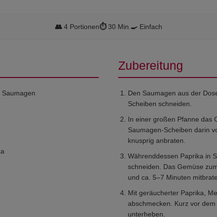
👥
4 Portionen
⏱️
30 Min.
🍳
Einfach
Zubereitung
er Saumagen
Den Saumagen aus der Dose
Scheiben schneiden.
In einer großen Pfanne das O
Saumagen-Scheiben darin vo
knusprig anbraten.
ka
Währenddessen Paprika in St
schneiden. Das Gemüse zum
und ca. 5–7 Minuten mitbraten
Mit geräucherter Paprika, Mee
abschmecken. Kurz vor dem S
unterheben.