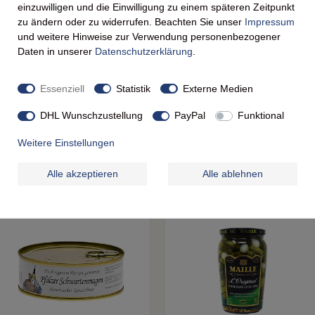
einzuwilligen und die Einwilligung zu einem späteren Zeitpunkt
zu ändern oder zu widerrufen. Beachten Sie unser
Impressum
und weitere Hinweise zur Verwendung personenbezogener
Daten in unserer
Daten­schutz­erklärung
.
zer Weißburgunder oder ein frisch gezapftes Bier. Die Urfa-Pfefferflocken vo
e hervorragend zum herzhaften Schweinefleisch passt.
Essenziell
Statistik
Externe Medien
DHL Wunschzustellung
PayPal
Funktional
Weitere Einstellungen
DIE PASSENDEN ZUTATEN AUS UNSEREM SHOP
Alle akzeptieren
Alle ablehnen