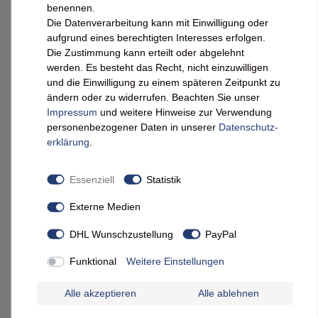
benennen.
5,89 € *
Die Datenverarbeitung kann mit Einwilligung oder
0.32
kg
| 18,41 € / kg
aufgrund eines berechtigten Interesses erfolgen.
IN DEN WARENKORB
Die Zustimmung kann erteilt oder abgelehnt
werden. Es besteht das Recht, nicht einzuwilligen
*
inkl. ges. MwSt.
zzgl.
Versandkosten
und die Einwilligung zu einem späteren Zeitpunkt zu
ändern oder zu widerrufen. Beachten Sie unser
Maille Senf Fins Gourmets 320 g · Feiner
Impressum
und weitere Hinweise zur Verwendung
französischer Gourmet-Senf
personenbezogener Daten in unserer
Daten­schutz­
erklärung
.
5,89 € *
0.32
kg
| 18,41 € / kg
Essenziell
Statistik
IN DEN WARENKORB
Externe Medien
*
inkl. ges. MwSt.
zzgl.
Versandkosten
DHL Wunschzustellung
PayPal
Pommery Moutarde de Meaux – Traditioneller
französischer Senf im Tontopf 250g
Funktional
Weitere Einstellungen
Alle akzeptieren
Alle ablehnen
12,59 € *
0.25
kg
| 50,36 € / kg