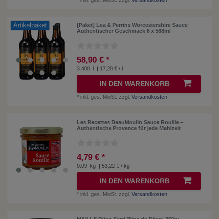
Artikelpaket
[Paket] Lea & Perrins Worcestershire Sauce
Authentischer Geschmack 6 x 568ml
58,90 € *
3.408
l
| 17,28 € / l
IN DEN WARENKORB
*
inkl. ges. MwSt.
zzgl.
Versandkosten
Les Recettes BeauMoulin Sauce Rouille –
Authentische Provence für jede Mahlzeit
4,79 € *
0.09
kg
| 53,22 € / kg
IN DEN WARENKORB
*
inkl. ges. MwSt.
zzgl.
Versandkosten