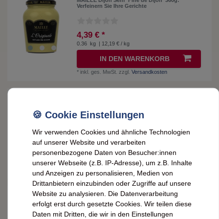
MAILLE Dijon Senf 'Fine de Dijon' 360g:
Verfeinern Sie Ihre Gerichte
4,39 € *
0.36
kg
| 12,19 € / kg
IN DEN WARENKORB
*
inkl. ges. MwSt.
zzgl.
Versandkosten
Maille Mayonnaise Fine: Französische Feinkost
im 320g-Glas - Genuss pur!
(2)
5,69 € *
Wir verwenden Cookies und ähnliche Technologien
0.32
kg
| 17,78 € / kg
auf unserer Website und verarbeiten
personenbezogene Daten von Besucher:innen
ARTIKEL ANZEIGEN
unserer Webseite (z.B. IP-Adresse), um z.B. Inhalte
*
inkl. ges. MwSt.
zzgl.
Versandkosten
und Anzeigen zu personalisieren, Medien von
Drittanbietern einzubinden oder Zugriffe auf unsere
Website zu analysieren. Die Datenverarbeitung
Maille Mayonnaise Fins Gourmets:
Französische Feinkost, 320g-Glas
erfolgt erst durch gesetzte Cookies. Wir teilen diese
Daten mit Dritten, die wir in den Einstellungen