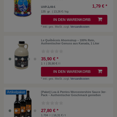
1,79 € *
UVP 2,49 €
135
gr.
| 13,26 € / kg
IN DEN WARENKORB
*
inkl. ges. MwSt.
zzgl.
Versandkosten
Le Québécois Ahornsirup – 100% Rein,
Authentischer Genuss aus Kanada, 1 Liter
35,90 € *
1
l
| 35,90 € / l
IN DEN WARENKORB
*
inkl. ges. MwSt.
zzgl.
Versandkosten
Artikelpaket
[Paket] Lea & Perrins Worcestershire Sauce 3er-
Pack – Authentischer Geschmack genießen
27,80 € *
1.704
l
| 16,31 € / l