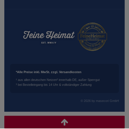
*Alle Preise inkl. MwSt. zzgl. Versandkosten
¹ aus allen deutschen Netzen
² innerhalb DE, außer Sperrgut
³ bei Bestelleingang bis 14 Uhr & vollständiger Zahlung
© 2026 by masecori GmbH