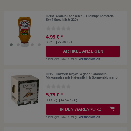
Heinz Andalouse Sauce – Cremige Tomaten-
Senf-Spezialität 220g
4,99 € *
0.22
l
| 22,68 € / l
ARTIKEL ANZEIGEN
*
inkl. ges. MwSt.
zzgl.
Versandkosten
HØST Havtorn Mayo: Vegane Sanddorn-
Mayonnaise mit Hafermilch & Sonnenblumenöl
5,79 € *
0.13
kg
| 44,54 € / kg
IN DEN WARENKORB
*
inkl. ges. MwSt.
zzgl.
Versandkosten