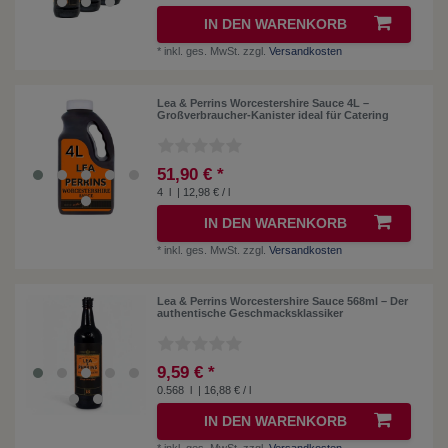
IN DEN WARENKORB
*
inkl. ges. MwSt.
zzgl.
Versandkosten
Lea & Perrins Worcestershire Sauce 4L –
Großverbraucher-Kanister ideal für Catering
51,90 € *
4
l
| 12,98 € / l
IN DEN WARENKORB
*
inkl. ges. MwSt.
zzgl.
Versandkosten
Lea & Perrins Worcestershire Sauce 568ml – Der
authentische Geschmacksklassiker
9,59 € *
0.568
l
| 16,88 € / l
IN DEN WARENKORB
*
inkl. ges. MwSt.
zzgl.
Versandkosten