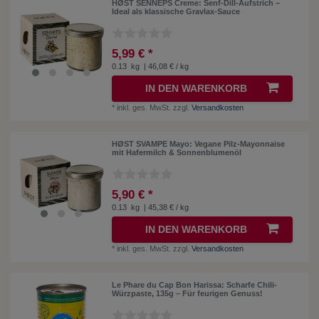
HØST SENNEPS Creme: Senf-Dill-Aufstrich –
Ideal als klassische Gravlax-Sauce
5,99 € *
0.13
kg
| 46,08 € / kg
IN DEN WARENKORB
*
inkl. ges. MwSt.
zzgl.
Versandkosten
HØST SVAMPE Mayo: Vegane Pilz-Mayonnaise
mit Hafermilch & Sonnenblumenöl
5,90 € *
0.13
kg
| 45,38 € / kg
IN DEN WARENKORB
*
inkl. ges. MwSt.
zzgl.
Versandkosten
Le Phare du Cap Bon Harissa: Scharfe Chili-
Würzpaste, 135g – Für feurigen Genuss!