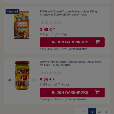
Neuheit
POULAIN Grand Arôme Kakaopulver 250 g
Intensiver Schokoladengeschmack
3,99 € *
250
gr.
| 15,96 € / kg
IN DEN WARENKORB
*
inkl. ges. MwSt.
zzgl.
Versandkosten
Savora Milder Senf: Französische Delikatesse
im Glas – Genuss pur!
5,29 € *
0.385
kg
| 13,74 € / kg
IN DEN WARENKORB
*
inkl. ges. MwSt.
zzgl.
Versandkosten
2
3
4