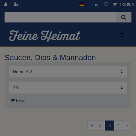
0,00 EUR
EUR
☰
Saucen, Dips & Marinaden
Filter
2
3
4