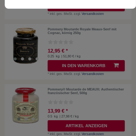
ARTIKEL ANZEIGEN
*
inkl. ges. MwSt.
zzgl.
Versandkosten
Pommery Moutarde Royale Meaux-Senf mit
Cognac, körnig 250g
12,95 € *
0.25
kg
| 51,80 € / kg
IN DEN WARENKORB
*
inkl. ges. MwSt.
zzgl.
Versandkosten
Pommery® Moutarde de MEAUX: Authentischer
französischer Senf, 500g
13,99 € *
0.5
kg
| 27,98 € / kg
ARTIKEL ANZEIGEN
*
inkl. ges. MwSt.
zzgl.
Versandkosten