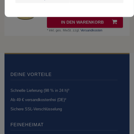
5,89 € *
0.32
kg
| 18,41 € / kg
IN DEN WARENKORB
*
inkl. ges. MwSt.
zzgl.
Versandkosten
DEINE VORTEILE
Schnelle Lieferung (98 % in 24 h)³
Ab 49 € versandkostenfrei (DE)²
Sichere SSL-Verschlüsselung
FEINEHEIMAT