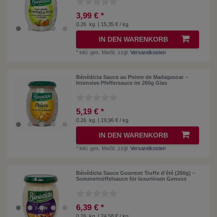
3,99 € *
0.26
kg
| 15,35 € / kg
IN DEN WARENKORB
*
inkl. ges. MwSt.
zzgl.
Versandkosten
Bénédicta Sauce au Poivre de Madagascar –
Intensive Pfeffersauce im 260g Glas
5,19 € *
0.26
kg
| 19,96 € / kg
IN DEN WARENKORB
*
inkl. ges. MwSt.
zzgl.
Versandkosten
Bénédicta Sauce Gourmet Truffe d'été (260g) –
Sommertrüffelsauce für luxuriösen Genuss
6,39 € *
0.26
kg
| 24,58 € / kg