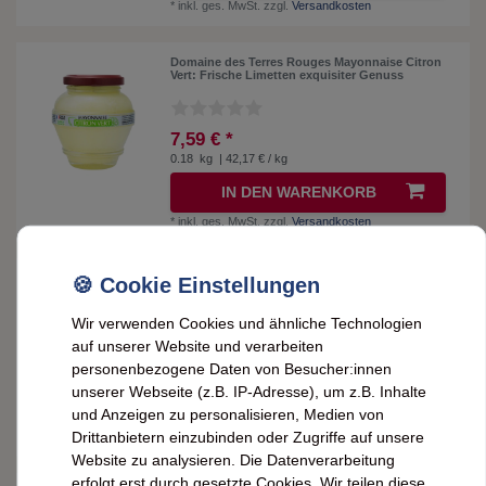
*
inkl. ges. MwSt.
zzgl.
Versandkosten
Domaine des Terres Rouges Mayonnaise Citron
Vert: Frische Limetten exquisiter Genuss
7,59 € *
0.18
kg
| 42,17 € / kg
IN DEN WARENKORB
*
inkl. ges. MwSt.
zzgl.
Versandkosten
HØST Havtorn Mayo: Vegane Sanddorn-
Mayonnaise mit Hafermilch & Sonnenblumenöl
Wir verwenden Cookies und ähnliche Technologien
auf unserer Website und verarbeiten
5,79 € *
personenbezogene Daten von Besucher:innen
0.13
kg
| 44,54 € / kg
unserer Webseite (z.B. IP-Adresse), um z.B. Inhalte
IN DEN WARENKORB
und Anzeigen zu personalisieren, Medien von
Drittanbietern einzubinden oder Zugriffe auf unsere
*
inkl. ges. MwSt.
zzgl.
Versandkosten
Website zu analysieren. Die Datenverarbeitung
erfolgt erst durch gesetzte Cookies. Wir teilen diese