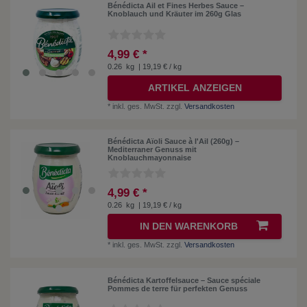
Bénédicta Ail et Fines Herbes Sauce –
Knoblauch und Kräuter im 260g Glas
4,99 € *
0.26
kg
| 19,19 € / kg
ARTIKEL ANZEIGEN
*
inkl. ges. MwSt.
zzgl.
Versandkosten
Bénédicta Aïoli Sauce à l'Ail (260g) –
Mediterraner Genuss mit
Knoblauchmayonnaise
4,99 € *
0.26
kg
| 19,19 € / kg
IN DEN WARENKORB
*
inkl. ges. MwSt.
zzgl.
Versandkosten
Bénédicta Kartoffelsauce – Sauce spéciale
Pommes de terre für perfekten Genuss