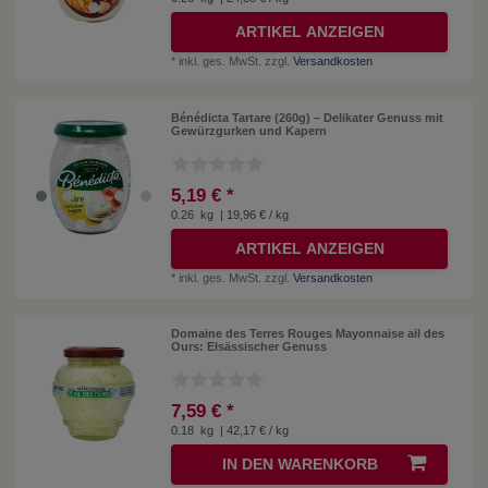
ARTIKEL ANZEIGEN
*
inkl. ges. MwSt.
zzgl.
Versandkosten
Bénédicta Tartare (260g) – Delikater Genuss mit
Gewürzgurken und Kapern
5,19 € *
0.26
kg
| 19,96 € / kg
ARTIKEL ANZEIGEN
*
inkl. ges. MwSt.
zzgl.
Versandkosten
Domaine des Terres Rouges Mayonnaise ail des
Ours: Elsässischer Genuss
7,59 € *
0.18
kg
| 42,17 € / kg
IN DEN WARENKORB