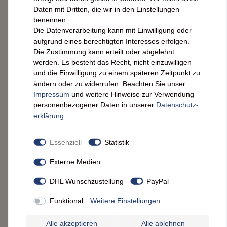
HØST SVAMPE Mayo: Vegane Pilz-Mayonnaise
Daten mit Dritten, die wir in den Einstellungen
mit Hafermilch & Sonnenblumenöl
benennen.
Die Datenverarbeitung kann mit Einwilligung oder
5,90 € *
aufgrund eines berechtigten Interesses erfolgen.
0.13
kg
| 45,38 € / kg
Die Zustimmung kann erteilt oder abgelehnt
werden. Es besteht das Recht, nicht einzuwilligen
IN DEN WARENKORB
und die Einwilligung zu einem späteren Zeitpunkt zu
*
inkl. ges. MwSt.
zzgl.
Versandkosten
ändern oder zu widerrufen. Beachten Sie unser
Impressum
und weitere Hinweise zur Verwendung
Maille Mayonnaise Fine: Französische Feinkost
personenbezogener Daten in unserer
Daten­schutz­
im 320g-Glas - Genuss pur!
erklärung
.
(2)
5,69 € *
Essenziell
Statistik
0.32
kg
| 17,78 € / kg
Externe Medien
ARTIKEL ANZEIGEN
*
inkl. ges. MwSt.
zzgl.
Versandkosten
DHL Wunschzustellung
PayPal
Funktional
Weitere Einstellungen
Maille Mayonnaise Fins Gourmets:
Französische Feinkost, 320g-Glas
Alle akzeptieren
Alle ablehnen