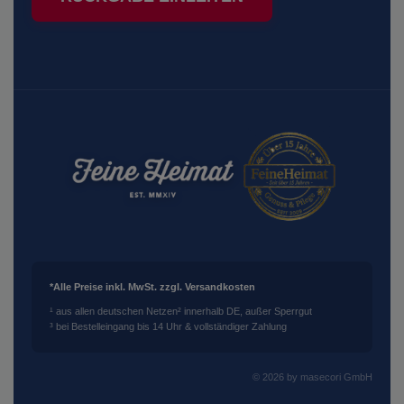
*Alle Preise inkl. MwSt. zzgl. Versandkosten
¹ aus allen deutschen Netzen
² innerhalb DE, außer Sperrgut
³ bei Bestelleingang bis 14 Uhr & vollständiger Zahlung
© 2026 by masecori GmbH