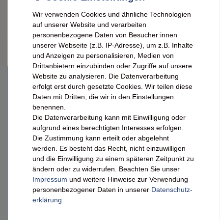
Wir verwenden Cookies und ähnliche Technologien
IN DEN WARENKORB
auf unserer Website und verarbeiten
*
inkl. ges. MwSt.
zzgl.
Versandkosten
personenbezogene Daten von Besucher:innen
unserer Webseite (z.B. IP-Adresse), um z.B. Inhalte
und Anzeigen zu personalisieren, Medien von
Drittanbietern einzubinden oder Zugriffe auf unsere
Website zu analysieren. Die Datenverarbeitung
erfolgt erst durch gesetzte Cookies. Wir teilen diese
Daten mit Dritten, die wir in den Einstellungen
DEINE VORTEILE
benennen.
Die Datenverarbeitung kann mit Einwilligung oder
Schnelle Lieferung (98 % in 24 h)³
aufgrund eines berechtigten Interesses erfolgen.
Die Zustimmung kann erteilt oder abgelehnt
Ab 49 € versandkostenfrei (DE)²
werden. Es besteht das Recht, nicht einzuwilligen
Sichere SSL-Verschlüsselung
und die Einwilligung zu einem späteren Zeitpunkt zu
ändern oder zu widerrufen. Beachten Sie unser
Impressum
und weitere Hinweise zur Verwendung
FEINEHEIMAT
personenbezogener Daten in unserer
Daten­schutz­
erklärung
.
Über uns