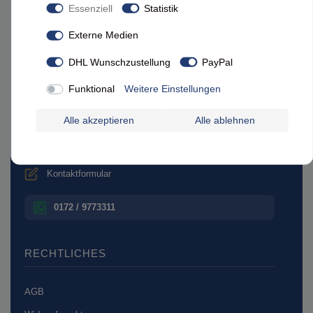
Essenziell
Statistik
Feine Heimat auf Facebook
Externe Medien
BERATUNG & KONTAKT
DHL Wunschzustellung
PayPal
Funktional
Weitere Einstellungen
Beratung unter:
0800 - 10 11 800¹
Alle akzeptieren
Alle ablehnen
Mo.–Do. 10–16 Uhr | Fr. 10–13 Uhr
info@masecori.de
Kontaktformular
0172 / 9773311
RECHTLICHES
AGB