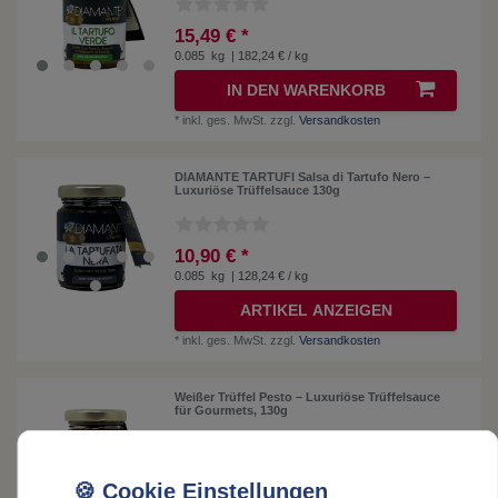
15,49 € *
0.085
kg
| 182,24 € / kg
IN DEN WARENKORB
*
inkl. ges. MwSt.
zzgl.
Versandkosten
DIAMANTE TARTUFI Salsa di Tartufo Nero –
Luxuriöse Trüffelsauce 130g
10,90 € *
0.085
kg
| 128,24 € / kg
ARTIKEL ANZEIGEN
*
inkl. ges. MwSt.
zzgl.
Versandkosten
Weißer Trüffel Pesto – Luxuriöse Trüffelsauce
für Gourmets, 130g
15,50 € *
0.085
kg
| 182,35 € / kg