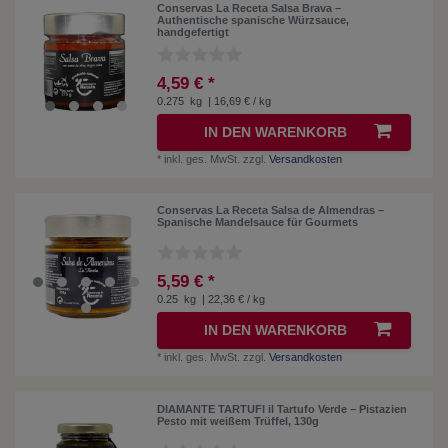
Conservas La Receta Salsa Brava –
Authentische spanische Würzsauce,
handgefertigt
4,59 € *
0.275
kg
| 16,69 € / kg
IN DEN WARENKORB
*
inkl. ges. MwSt.
zzgl.
Versandkosten
Conservas La Receta Salsa de Almendras –
Spanische Mandelsauce für Gourmets
5,59 € *
0.25
kg
| 22,36 € / kg
IN DEN WARENKORB
*
inkl. ges. MwSt.
zzgl.
Versandkosten
DIAMANTE TARTUFI il Tartufo Verde – Pistazien
Pesto mit weißem Trüffel, 130g