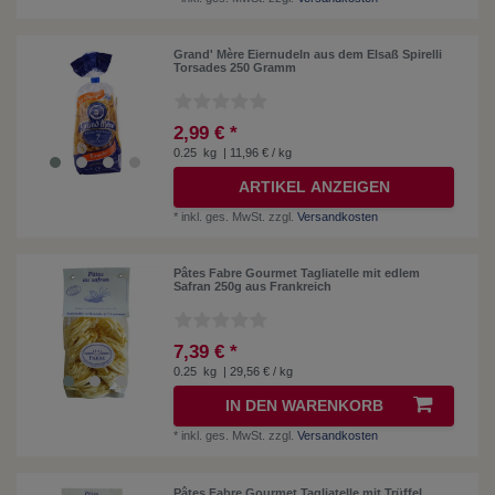
Grand' Mère Eiernudeln aus dem Elsaß Spirelli
Torsades 250 Gramm
2,99 € *
0.25
kg
| 11,96 € / kg
ARTIKEL ANZEIGEN
*
inkl. ges. MwSt.
zzgl.
Versandkosten
Pâtes Fabre Gourmet Tagliatelle mit edlem
Safran 250g aus Frankreich
7,39 € *
0.25
kg
| 29,56 € / kg
IN DEN WARENKORB
*
inkl. ges. MwSt.
zzgl.
Versandkosten
Pâtes Fabre Gourmet Tagliatelle mit Trüffel