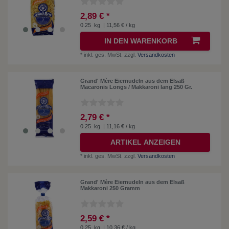
2,89 € *
0.25
kg
| 11,56 € / kg
IN DEN WARENKORB
*
inkl. ges. MwSt.
zzgl.
Versandkosten
Grand' Mère Eiernudeln aus dem Elsaß
Macaronis Longs / Makkaroni lang 250 Gr.
2,79 € *
0.25
kg
| 11,16 € / kg
ARTIKEL ANZEIGEN
*
inkl. ges. MwSt.
zzgl.
Versandkosten
Grand' Mère Eiernudeln aus dem Elsaß
Makkaroni 250 Gramm
2,59 € *
0.25
kg
| 10,36 € / kg