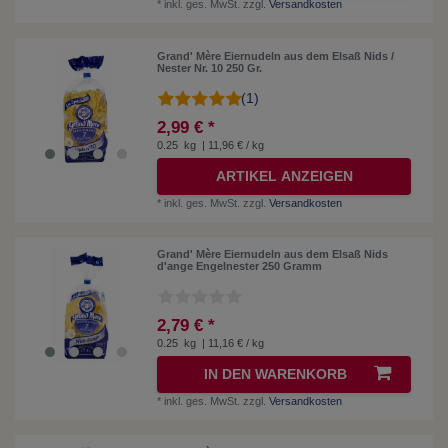
*
inkl. ges. MwSt.
zzgl.
Versandkosten
Grand' Mère Eiernudeln aus dem Elsaß Nids /
Nester Nr. 10 250 Gr.
(1)
2,99 € *
0.25
kg
| 11,96 € / kg
ARTIKEL ANZEIGEN
*
inkl. ges. MwSt.
zzgl.
Versandkosten
Grand' Mère Eiernudeln aus dem Elsaß Nids
d'ange Engelnester 250 Gramm
2,79 € *
0.25
kg
| 11,16 € / kg
IN DEN WARENKORB
*
inkl. ges. MwSt.
zzgl.
Versandkosten