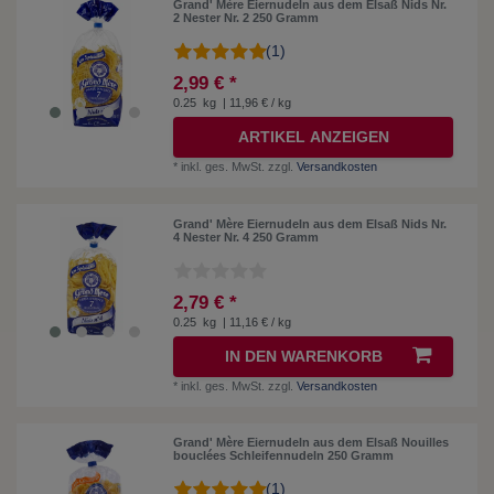
Grand' Mère Eiernudeln aus dem Elsaß Nids Nr.
2 Nester Nr. 2 250 Gramm
(1)
2,99 € *
0.25
kg
| 11,96 € / kg
ARTIKEL ANZEIGEN
*
inkl. ges. MwSt.
zzgl.
Versandkosten
Grand' Mère Eiernudeln aus dem Elsaß Nids Nr.
4 Nester Nr. 4 250 Gramm
2,79 € *
0.25
kg
| 11,16 € / kg
IN DEN WARENKORB
*
inkl. ges. MwSt.
zzgl.
Versandkosten
Grand' Mère Eiernudeln aus dem Elsaß Nouilles
bouclées Schleifennudeln 250 Gramm
(1)