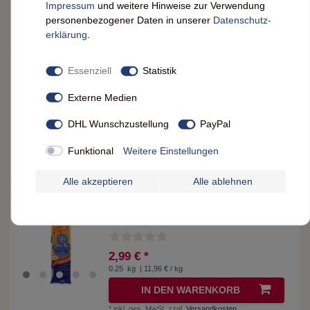
Impressum
und weitere Hinweise zur Verwendung
ARTIKEL ANZEIGEN
personenbezogener Daten in unserer
Daten­schutz­
erklärung
.
*
inkl. ges. MwSt.
zzgl.
Versandkosten
Essenziell
Statistik
Grand' Mère Eiernudeln aus dem Elsaß Spaetzle
Spätzle 250 Gramm
Externe Medien
(1)
2,89 € *
DHL Wunschzustellung
PayPal
0.25
kg
| 11,56 € / kg
Funktional
Weitere Einstellungen
ARTIKEL ANZEIGEN
*
inkl. ges. MwSt.
zzgl.
Versandkosten
Alle akzeptieren
Alle ablehnen
Grand' Mère Eiernudeln aus dem Elsaß
Spaghetti 250 Gr.
2,99 € *
0.25
kg
| 11,96 € / kg
IN DEN WARENKORB
*
inkl. ges. MwSt.
zzgl.
Versandkosten