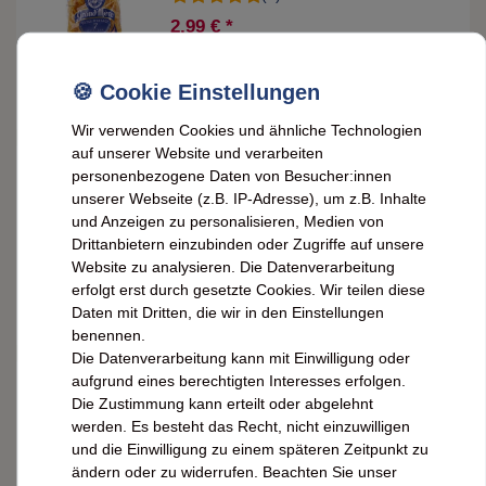
2,99 € *
0.25
kg
| 11,96 € / kg
IN DEN WARENKORB
*
inkl. ges. MwSt.
zzgl.
Versandkosten
Wir verwenden Cookies und ähnliche Technologien
auf unserer Website und verarbeiten
Grand' Mère Eiernudeln aus dem Elsaß
personenbezogene Daten von Besucher:innen
Papillons Schmetterlinge 250 Gramm
unserer Webseite (z.B. IP-Adresse), um z.B. Inhalte
(1)
und Anzeigen zu personalisieren, Medien von
2,59 € *
Drittanbietern einzubinden oder Zugriffe auf unsere
0.25
kg
| 10,36 € / kg
Website zu analysieren. Die Datenverarbeitung
erfolgt erst durch gesetzte Cookies. Wir teilen diese
ARTIKEL ANZEIGEN
Daten mit Dritten, die wir in den Einstellungen
*
inkl. ges. MwSt.
zzgl.
Versandkosten
benennen.
Die Datenverarbeitung kann mit Einwilligung oder
aufgrund eines berechtigten Interesses erfolgen.
Grand' Mère Eiernudeln aus dem Elsaß Penne
250 Gr.
Die Zustimmung kann erteilt oder abgelehnt
werden. Es besteht das Recht, nicht einzuwilligen
und die Einwilligung zu einem späteren Zeitpunkt zu
2,59 € *
ändern oder zu widerrufen. Beachten Sie unser
0.25
kg
| 10,36 € / kg