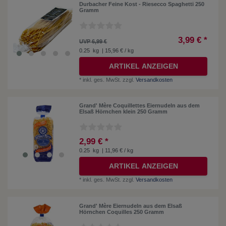
Durbacher Feine Kost - Riesecco Spaghetti 250
Gramm
3,99 € *
UVP 6,99 €
0.25
kg
| 15,96 € / kg
ARTIKEL ANZEIGEN
*
inkl. ges. MwSt.
zzgl.
Versandkosten
Grand' Mère Coquillettes Eiernudeln aus dem
Elsaß Hörnchen klein 250 Gramm
2,99 € *
0.25
kg
| 11,96 € / kg
ARTIKEL ANZEIGEN
*
inkl. ges. MwSt.
zzgl.
Versandkosten
Grand' Mère Eiernudeln aus dem Elsaß
Hörnchen Coquilles 250 Gramm