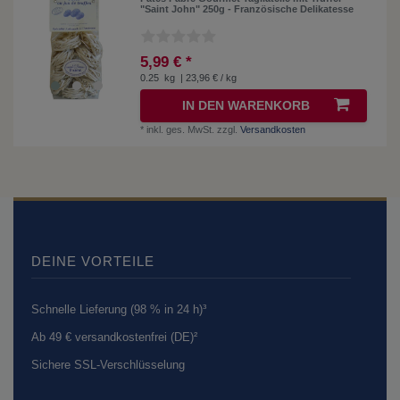
"Saint John" 250g - Französische Delikatesse
5,99 € *
0.25
kg
| 23,96 € / kg
IN DEN WARENKORB
*
inkl. ges. MwSt.
zzgl.
Versandkosten
DEINE VORTEILE
Schnelle Lieferung (98 % in 24 h)³
Ab 49 € versandkostenfrei (DE)²
Sichere SSL-Verschlüsselung