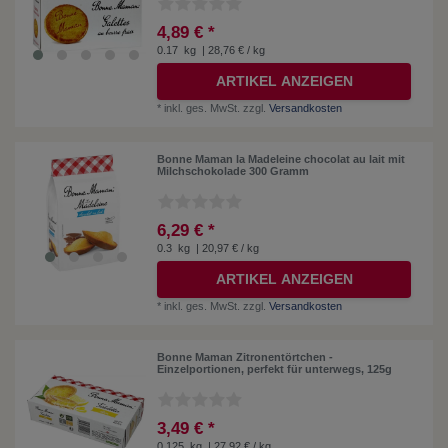
4,89 € *
0.17
kg
| 28,76 € / kg
ARTIKEL ANZEIGEN
*
inkl. ges. MwSt.
zzgl.
Versandkosten
Bonne Maman la Madeleine chocolat au lait mit
Milchschokolade 300 Gramm
6,29 € *
0.3
kg
| 20,97 € / kg
ARTIKEL ANZEIGEN
*
inkl. ges. MwSt.
zzgl.
Versandkosten
Bonne Maman Zitronentörtchen -
Einzelportionen, perfekt für unterwegs, 125g
3,49 € *
0.125
kg
| 27,92 € / kg