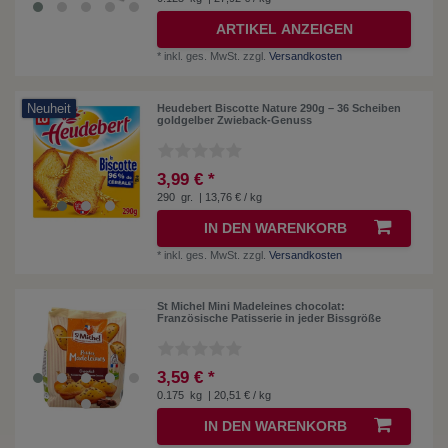
ARTIKEL ANZEIGEN
*
inkl. ges. MwSt.
zzgl.
Versandkosten
Neuheit
Heudebert Biscotte Nature 290g – 36 Scheiben
goldgelber Zwieback-Genuss
3,99 € *
290
gr.
| 13,76 € / kg
IN DEN WARENKORB
*
inkl. ges. MwSt.
zzgl.
Versandkosten
St Michel Mini Madeleines chocolat:
Französische Patisserie in jeder Bissgröße
3,59 € *
0.175
kg
| 20,51 € / kg
IN DEN WARENKORB