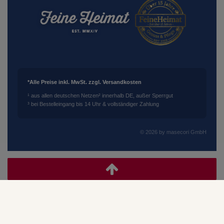
*Alle Preise inkl. MwSt. zzgl. Versandkosten
¹ aus allen deutschen Netzen
² innerhalb DE, außer Sperrgut
³ bei Bestelleingang bis 14 Uhr & vollständiger Zahlung
© 2026 by masecori GmbH