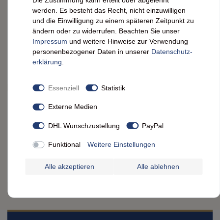
St. Michel Galettes Biscuits: Französische
Butterkekse - Traditionelle Knusprigkeit!
werden. Es besteht das Recht, nicht einzuwilligen
und die Einwilligung zu einem späteren Zeitpunkt zu
ändern oder zu widerrufen. Beachten Sie unser
2,99 € *
Impressum
und weitere Hinweise zur Verwendung
0.13
kg
| 23,00 € / kg
personenbezogener Daten in unserer
Daten­schutz­
ARTIKEL ANZEIGEN
erklärung
.
*
inkl. ges. MwSt.
zzgl.
Versandkosten
Essenziell
Statistik
Neuheit
Vico Apérifruits Le Classique 120g – Frucht-
Externe Medien
Nuss-Mix mit Mandeln & Ananas
DHL Wunschzustellung
PayPal
2,99 € *
Funktional
Weitere Einstellungen
120
gr.
| 24,92 € / kg
ARTIKEL ANZEIGEN
Alle akzeptieren
Alle ablehnen
*
inkl. ges. MwSt.
zzgl.
Versandkosten