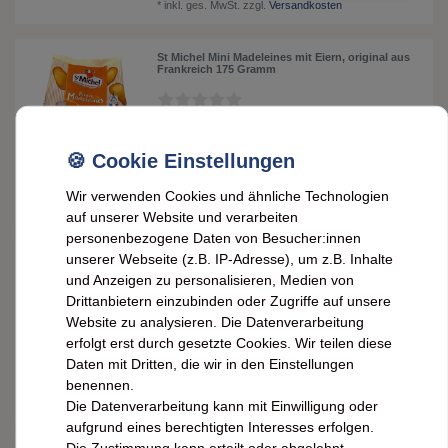
*
inkl. ges. MwSt.
zzgl.
Versandkosten
St Michel Mini Madeleines mit Eiern, original aus
Frankreich 175 Gramm
3,59 € *
0.175
kg
| 20,51 € / kg
IN DEN WARENKORB
Wir verwenden Cookies und ähnliche Technologien
*
inkl. ges. MwSt.
zzgl.
Versandkosten
auf unserer Website und verarbeiten
personenbezogene Daten von Besucher:innen
St Michel Palets Sandbutterkekse: Französische
unserer Webseite (z.B. IP-Adresse), um z.B. Inhalte
Eleganz in jeder Delikatesse
und Anzeigen zu personalisieren, Medien von
Drittanbietern einzubinden oder Zugriffe auf unsere
Website zu analysieren. Die Datenverarbeitung
2,99 € *
erfolgt erst durch gesetzte Cookies. Wir teilen diese
0.15
kg
| 19,93 € / kg
Daten mit Dritten, die wir in den Einstellungen
ARTIKEL ANZEIGEN
benennen.
*
inkl. ges. MwSt.
zzgl.
Versandkosten
Die Datenverarbeitung kann mit Einwilligung oder
aufgrund eines berechtigten Interesses erfolgen.
Die Zustimmung kann erteilt oder abgelehnt